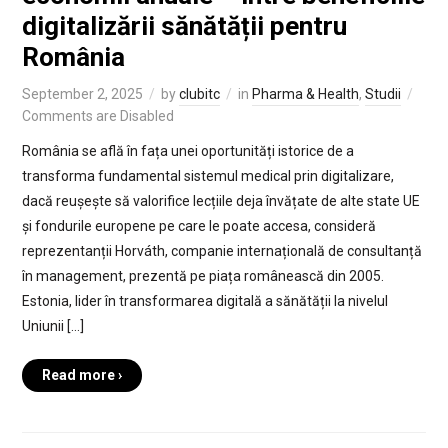
digitalizării sănătății pentru
România
September 2, 2025
by
clubitc
in
Pharma & Health
,
Studii
Comments are Disabled
România se află în fața unei oportunități istorice de a
transforma fundamental sistemul medical prin digitalizare,
dacă reușește să valorifice lecțiile deja învățate de alte state UE
și fondurile europene pe care le poate accesa, consideră
reprezentanții Horváth, companie internațională de consultanță
în management, prezentă pe piața românească din 2005.
Estonia, lider în transformarea digitală a sănătății la nivelul
Uniunii […]
Read more ›