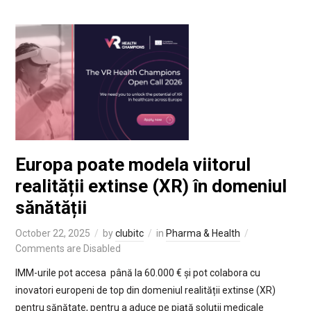
Europa poate modela viitorul
realității extinse (XR) în domeniul
sănătății
October 22, 2025
by
clubitc
in
Pharma & Health
Comments are Disabled
IMM-urile pot accesa până la 60.000 € și pot colabora cu
inovatori europeni de top din domeniul realității extinse (XR)
pentru sănătate, pentru a aduce pe piață soluții medicale