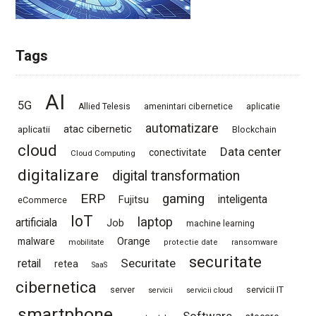
Tags
AI
5G
Allied Telesis
amenintari cibernetice
aplicatie
automatizare
atac cibernetic
aplicatii
Blockchain
cloud
Data center
conectivitate
Cloud Computing
digitalizare
digital transformation
ERP
gaming
Fujitsu
inteligenta
eCommerce
IoT
laptop
artificiala
Job
machine learning
Orange
malware
mobilitate
protectie date
ransomware
securitate
Securitate
retail
retea
SaaS
cibernetica
server
servicii IT
servicii
servicii cloud
smartphone