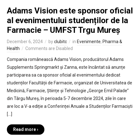
Adams Vision este sponsor oficial
al evenimentului studenților de la
Farmacie – UMFST Trgu Mureș
December 6, 2024
by
clubitc
in
Evenimente
,
Pharma &
Health
Comments are Disabled
Compania românească Adams Vision, producătorul Adams
Supplements Springmarkt și Zanna, este încântat să anunțe
participarea sa ca sponsor oficial al evenimentului dedicat
studenților Facultății de Farmacie, organizat de Universitatea de
Medicină, Farmacie, Științe și Tehnologie „George Emil Palade”
din Târgu Mureș, în perioada 5-7 decembrie 2024, zile în care
are loc a V-a ediție a Conferinței Anuale a Studenților Farmaciști
[…]
Read more ›