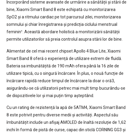
Încorporând sisteme avansate de urmărire a sănătății și stării de
bine, Xiaomi Smart Band 8 este echipată cu monitorizarea
SpO2 și a ritmului cardiac pe tot parcursul zilei, monitorizarea
somnului și chiar înregistrarea și predicția ciclului menstrual
feminin¹. Această abordare holistică a monitorizării sănătății
permite utilizatorilor să preia controlul asupra stării lor de bine.
Alimentat de cel mai recent chipset Apollo 4 Blue Lite, Xiaomi
Smart Band 8 oferă o experiență de utilizare extrem de fluidă.
Bateria sa imbunătățită de 190 mAh ofera până la 16 zile de
utilizare tipică, cu o singură încărcare. În plus, o nouă funcție de
încărcare rapidă reduce timpul de încărcare la doar o oră3,
asigurându-se că utilizatorii petrec mai mult timp bucurându-se
de dispozitivele lor și mai puțin timp așteptând.
Cu un rating de rezistență la apă de 5ATM4, Xiaomi Smart Band
8 este potrivit pentru diverse medii și activități. Aspectul său
îmbunătățit include un afișaj AMOLED de înaltă rezoluție de 1,62
inchi în formă de pistă de curse, capac din sticlă CORNING GG3 și