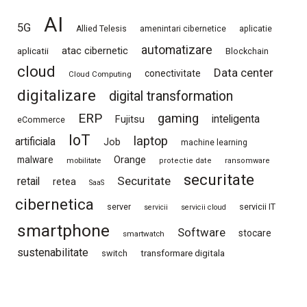
AI
5G
Allied Telesis
amenintari cibernetice
aplicatie
automatizare
atac cibernetic
aplicatii
Blockchain
cloud
Data center
conectivitate
Cloud Computing
digitalizare
digital transformation
ERP
gaming
Fujitsu
inteligenta
eCommerce
IoT
laptop
artificiala
Job
machine learning
Orange
malware
mobilitate
protectie date
ransomware
securitate
Securitate
retail
retea
SaaS
cibernetica
server
servicii IT
servicii
servicii cloud
smartphone
Software
stocare
smartwatch
sustenabilitate
switch
transformare digitala