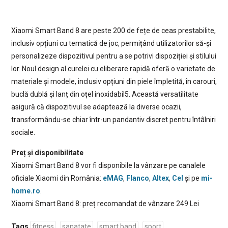
Xiaomi Smart Band 8 are peste 200 de fețe de ceas prestabilite,
inclusiv opțiuni cu tematică de joc, permițând utilizatorilor să-și
personalizeze dispozitivul pentru a se potrivi dispoziției și stilului
lor. Noul design al curelei cu eliberare rapidă oferă o varietate de
materiale și modele, inclusiv opțiuni din piele împletită, în carouri,
buclă dublă și lanț din oțel inoxidabil5. Această versatilitate
asigură că dispozitivul se adaptează la diverse ocazii,
transformându-se chiar într-un pandantiv discret pentru întâlniri
sociale.
Preț și disponibilitate
Xiaomi Smart Band 8 vor fi disponibile la vânzare pe canalele
oficiale Xiaomi din România:
eMAG
,
Flanco
,
Altex
,
Cel
și pe
mi-
home.ro
.
Xiaomi Smart Band 8: preț recomandat de vânzare 249 Lei
Tags
fitness
sanatate
smart band
sport