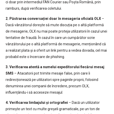
ci doar prin intermediul FAN Courier sau Poșta Română, prin
ramburs, după verificarea coletului.
2. Păstrarea conversației doar în mesageria oficială OLX
–
Dacă vânzătorul dorește să mute discuția pe o altă platformă
de mesagerie, OLX nu mai poate proteja utilizatorii în cazul unei
tentative de fraudă. În cazul în care un cumpărător scrie
vânzătorului pe o altă platformă de mesagerie, menționând că
a realizat plata și a oferit un link pentru a vedea dovada, cel mai
probabil este o încercare de phishing.
3. Verificarea atentă a numelui expeditorului fiecărui mesaj
SMS
– Atacatorii pot trimite mesaje false, prin care îi
redirecționează pe utilizatori spre paginile proprii, folosind
denumirea unei companii de încredere, precum OLX,
influențându-i să acceseze mesajul.
4. Verificarea limbajului și ortografiei
– Dacă un utilizator
primește un text cu multe greșeli gramaticale, pe un ton de