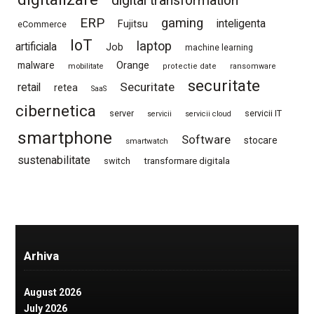
digital transformation
ERP
gaming
Fujitsu
inteligenta
eCommerce
IoT
laptop
artificiala
Job
machine learning
Orange
malware
mobilitate
protectie date
ransomware
securitate
Securitate
retail
retea
SaaS
cibernetica
server
servicii IT
servicii
servicii cloud
smartphone
Software
stocare
smartwatch
sustenabilitate
switch
transformare digitala
Arhiva
August 2026
July 2026