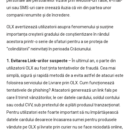
personale ale persoanelor vizate prin website-uri false, e-mail-
uri sau SMS-uri care creează iluzia că vin din partea unor
companii renumite și de încredere.
OLX avertizează utilizatorii asupra fenomenului și susține
importanța creșterii gradului de conștientizare în rândul
acestora printr-o serie de sfaturi pentru a se proteja de
“colindătorii” neinvitați în perioada Crăciunului.
1. Evitarea Link-urilor suspecte
– În ultimul an, o parte din
utilizatorii OLX au fost ținta tentativelor de fraudă. Cea mai
simplă, sigură și rapidă metodă de a evita astfel de atacuri este
folosirea serviciului de Livrare prin OLX. Cum funcționează
tentativele de phishing? Atacatorii generează un link fals pe
care îl trimit vânzătorilor, le cer datele cardului, soldul contului
sau codul CVV, sub pretextul de a plăti produsul tranzacționat.
Pentru utilizatori este foarte important să nu împărtășească
datele cardului deoarece încasarea sumei pentru produsele
vândute pe OLX și livrate prin curier nu se face niciodată online,