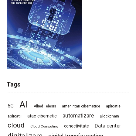
Tags
AI
5G
Allied Telesis
amenintari cibernetice
aplicatie
automatizare
atac cibernetic
aplicatii
Blockchain
cloud
Data center
conectivitate
Cloud Computing
digitalizare