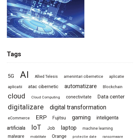
Tags
AI
5G
Allied Telesis
amenintari cibernetice
aplicatie
automatizare
atac cibernetic
aplicatii
Blockchain
cloud
Data center
conectivitate
Cloud Computing
digitalizare
digital transformation
ERP
gaming
Fujitsu
inteligenta
eCommerce
IoT
laptop
artificiala
Job
machine learning
Orange
malware
mobilitate
protectie date
ransomware