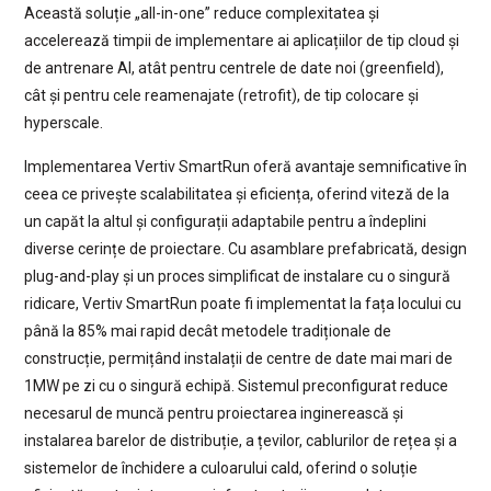
Această soluție „all-in-one” reduce complexitatea și
accelerează timpii de implementare ai aplicațiilor de tip cloud și
de antrenare AI, atât pentru centrele de date noi (greenfield),
cât și pentru cele reamenajate (retrofit), de tip colocare și
hyperscale.
Implementarea Vertiv SmartRun oferă avantaje semnificative în
ceea ce privește scalabilitatea și eficiența, oferind viteză de la
un capăt la altul și configurații adaptabile pentru a îndeplini
diverse cerințe de proiectare. Cu asamblare prefabricată, design
plug-and-play și un proces simplificat de instalare cu o singură
ridicare, Vertiv SmartRun poate fi implementat la fața locului cu
până la 85% mai rapid decât metodele tradiționale de
construcție, permițând instalații de centre de date mai mari de
1MW pe zi cu o singură echipă. Sistemul preconfigurat reduce
necesarul de muncă pentru proiectarea inginerească și
instalarea barelor de distribuție, a țevilor, cablurilor de rețea și a
sistemelor de închidere a culoarului cald, oferind o soluție