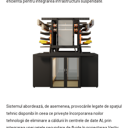
eficientă pentru integrarea infrastructurii suspendate.
Sistemul abordează, de asemenea, provocările legate de spațiul
tehnic disponibi în ceea ce privește încorporarea noilor
tehnologii de eliminare a căldurii în centrele de date AI, prin
integrarea unei rețele secundare de fluide în proiectarea Vertiv