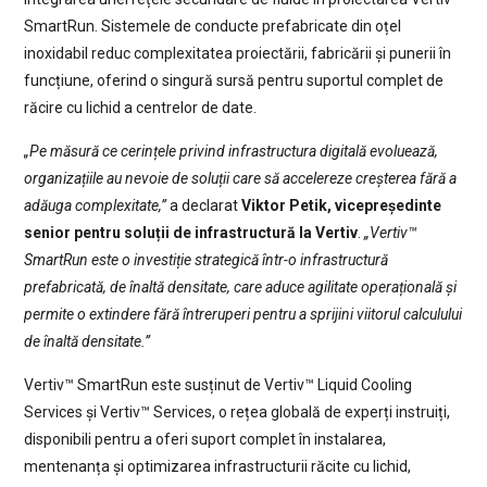
SmartRun. Sistemele de conducte prefabricate din oțel
inoxidabil reduc complexitatea proiectării, fabricării și punerii în
funcțiune, oferind o singură sursă pentru suportul complet de
răcire cu lichid a centrelor de date.
„Pe măsură ce cerințele privind infrastructura digitală evoluează,
organizațiile au nevoie de soluții care să accelereze creșterea fără a
adăuga complexitate,”
a declarat
Viktor Petik, vicepreședinte
senior pentru soluții de infrastructură la Vertiv
.
„Vertiv™
SmartRun este o investiție strategică într-o infrastructură
prefabricată, de înaltă densitate, care aduce agilitate operațională și
permite o extindere fără întreruperi pentru a sprijini viitorul calculului
de înaltă densitate.”
Vertiv™ SmartRun este susținut de Vertiv™ Liquid Cooling
Services și Vertiv™ Services, o rețea globală de experți instruiți,
disponibili pentru a oferi suport complet în instalarea,
mentenanța și optimizarea infrastructurii răcite cu lichid,