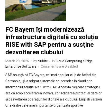
FC Bayern își modernizează
infrastructura digitală cu soluția
RISE with SAP pentru a susține
dezvoltarea clubului
March 23, 2026
by
clubitc
in
Cloud Computing / Edge
,
Enterprise Software
Comments are Disabled
SAP anunță că FC Bayern, cel mai popular club de fotbal din
Germania, și-a migrat sistemele on-premise în cloud prin
intermediul soluției RISE with SAP. Această mișcare strategică
are ca scop accelerarea inovării, consolidarea protecției datelor
și dezvoltarea operațiunilor digitale ale clubului. English version
Una dintre cele mai importante organizații sportive