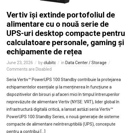
Vertiv își extinde portofoliul de
alimentare cu o nouă serie de
UPS-uri desktop compacte pentru
calculatoare personale, gaming și
echipamente de rețea
June 23, 2026
by
clubitc
in
Data Center / Storage
Comments are Disabled
Seria Vertiv™ PowerUPS 100 Standby contribuie la protejarea
echipamentelor esențiale și la menținerea în funcțiune a
dispozitivelor din birouri și afaceri mici în timpul întreruperilor
neprevăzute de alimentare Vertiv (NYSE: VRT), lider global în
infrastructură digitală critică, a lansat astăzi seria Vertiv™
PowerUPS 100 Standby Series, o nouă generație de sisteme
compacte de alimentare neîntreruptibilă (UPS), concepute
pentru a contribui […]