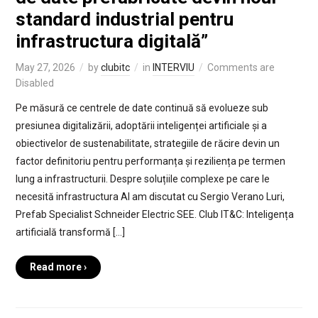
standard industrial pentru
infrastructura digitală”
May 27, 2026
by
clubitc
in
INTERVIU
Comments are
Disabled
Pe măsură ce centrele de date continuă să evolueze sub
presiunea digitalizării, adoptării inteligenței artificiale și a
obiectivelor de sustenabilitate, strategiile de răcire devin un
factor definitoriu pentru performanța și reziliența pe termen
lung a infrastructurii. Despre soluțiile complexe pe care le
necesită infrastructura AI am discutat cu Sergio Verano Luri,
Prefab Specialist Schneider Electric SEE. Club IT&C: Inteligența
artificială transformă […]
Read more ›