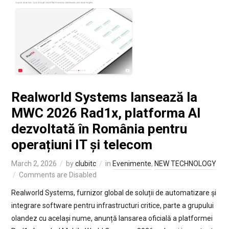
Realworld Systems lansează la
MWC 2026 Rad1x, platforma AI
dezvoltată în România pentru
operațiuni IT și telecom
March 2, 2026
by
clubitc
in
Evenimente
,
NEW TECHNOLOGY
Comments are Disabled
Realworld Systems, furnizor global de soluții de automatizare și
integrare software pentru infrastructuri critice, parte a grupului
olandez cu același nume, anunță lansarea oficială a platformei