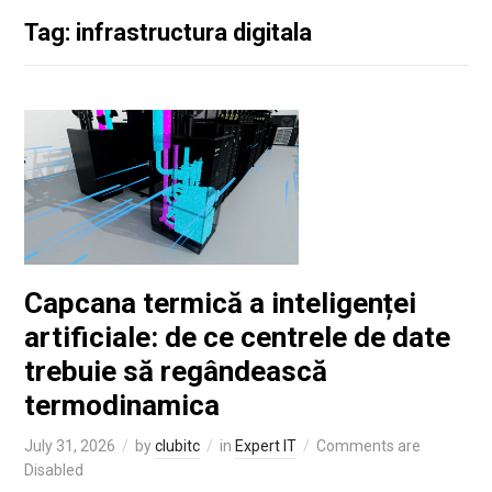
Tag: infrastructura digitala
Capcana termică a inteligenței
artificiale: de ce centrele de date
trebuie să regândească
termodinamica
July 31, 2026
by
clubitc
in
Expert IT
Comments are
Disabled