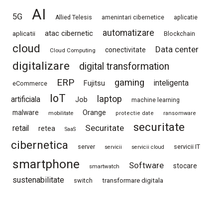
AI
5G
Allied Telesis
amenintari cibernetice
aplicatie
automatizare
atac cibernetic
aplicatii
Blockchain
cloud
Data center
conectivitate
Cloud Computing
digitalizare
digital transformation
ERP
gaming
Fujitsu
inteligenta
eCommerce
IoT
laptop
artificiala
Job
machine learning
Orange
malware
mobilitate
protectie date
ransomware
securitate
Securitate
retail
retea
SaaS
cibernetica
server
servicii IT
servicii
servicii cloud
smartphone
Software
stocare
smartwatch
sustenabilitate
switch
transformare digitala