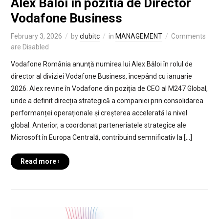
Alex Baloi in pozitia de Director
Vodafone Business
February 3, 2026
by
clubitc
in
MANAGEMENT
Comments
are Disabled
Vodafone România anunță numirea lui Alex Băloi în rolul de
director al diviziei Vodafone Business, începând cu ianuarie
2026. Alex revine în Vodafone din poziția de CEO al M247 Global,
unde a definit direcția strategică a companiei prin consolidarea
performanței operaționale și creșterea accelerată la nivel
global. Anterior, a coordonat parteneriatele strategice ale
Microsoft în Europa Centrală, contribuind semnificativ la […]
Read more ›