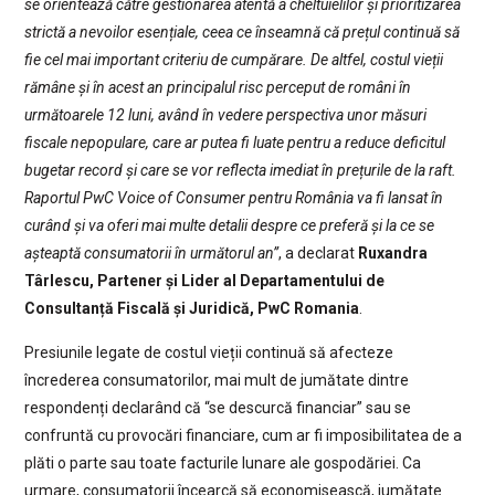
se orientează către gestionarea atentă a cheltuielilor și prioritizarea
strictă a nevoilor esențiale, ceea ce înseamnă că prețul continuă să
fie cel mai important criteriu de cumpărare. De altfel, costul vieții
rămâne și în acest an principalul risc perceput de români în
următoarele 12 luni, având în vedere perspectiva unor măsuri
fiscale nepopulare, care ar putea fi luate pentru a reduce deficitul
bugetar record și care se vor reflecta imediat în prețurile de la raft.
Raportul PwC Voice of Consumer pentru România va fi lansat în
curând și va oferi mai multe detalii despre ce preferă și la ce se
așteaptă consumatorii în următorul an”
, a declarat
Ruxandra
Târlescu, Partener și Lider al Departamentului de
Consultanță Fiscală și Juridică, PwC Romania
.
Presiunile legate de costul vieții continuă să afecteze
încrederea consumatorilor, mai mult de jumătate dintre
respondenți declarând că “se descurcă financiar” sau se
confruntă cu provocări financiare, cum ar fi imposibilitatea de a
plăti o parte sau toate facturile lunare ale gospodăriei. Ca
urmare, consumatorii încearcă să economisească, jumătate