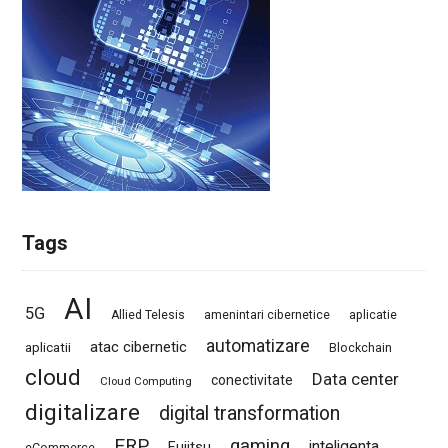
Tags
AI
5G
Allied Telesis
amenintari cibernetice
aplicatie
automatizare
atac cibernetic
aplicatii
Blockchain
cloud
Data center
conectivitate
Cloud Computing
digitalizare
digital transformation
ERP
gaming
Fujitsu
inteligenta
eCommerce