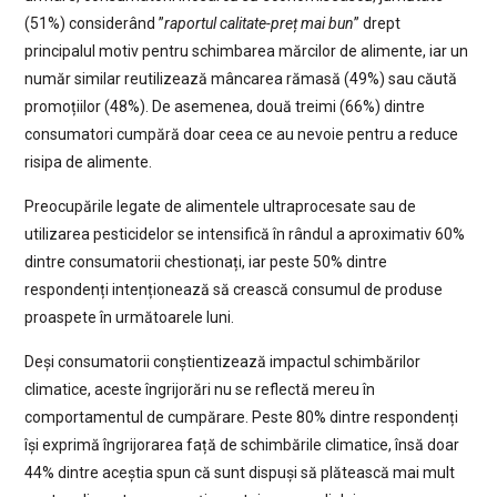
(51%) considerând ”
raportul calitate-preț mai bun
” drept
principalul motiv pentru schimbarea mărcilor de alimente, iar un
număr similar reutilizează mâncarea rămasă (49%) sau căută
promoțiilor (48%). De asemenea, două treimi (66%) dintre
consumatori cumpără doar ceea ce au nevoie pentru a reduce
risipa de alimente.
Preocupările legate de alimentele ultraprocesate sau de
utilizarea pesticidelor se intensifică în rândul a aproximativ 60%
dintre consumatorii chestionați, iar peste 50% dintre
respondenți intenționează să crească consumul de produse
proaspete în următoarele luni.
Deși consumatorii conștientizează impactul schimbărilor
climatice, aceste îngrijorări nu se reflectă mereu în
comportamentul de cumpărare. Peste 80% dintre respondenți
își exprimă îngrijorarea față de schimbările climatice, însă doar
44% dintre aceștia spun că sunt dispuși să plătească mai mult