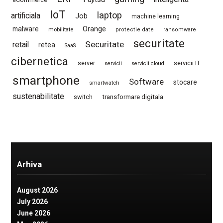
IoT
laptop
artificiala
Job
machine learning
Orange
malware
mobilitate
protectie date
ransomware
securitate
Securitate
retail
retea
SaaS
cibernetica
server
servicii IT
servicii
servicii cloud
smartphone
Software
stocare
smartwatch
sustenabilitate
switch
transformare digitala
Arhiva
August 2026
July 2026
June 2026