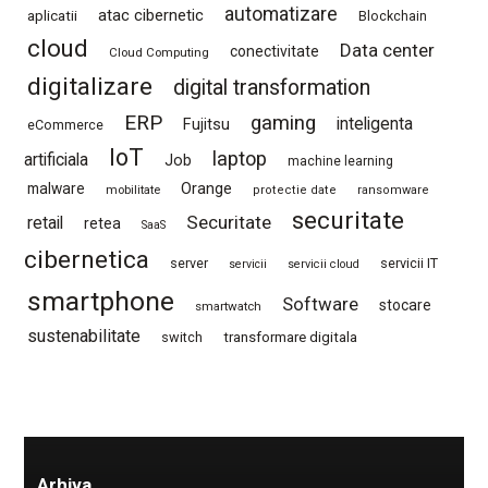
automatizare
atac cibernetic
aplicatii
Blockchain
cloud
Data center
conectivitate
Cloud Computing
digitalizare
digital transformation
ERP
gaming
Fujitsu
inteligenta
eCommerce
IoT
laptop
artificiala
Job
machine learning
Orange
malware
mobilitate
protectie date
ransomware
securitate
Securitate
retail
retea
SaaS
cibernetica
server
servicii IT
servicii
servicii cloud
smartphone
Software
stocare
smartwatch
sustenabilitate
switch
transformare digitala
Arhiva