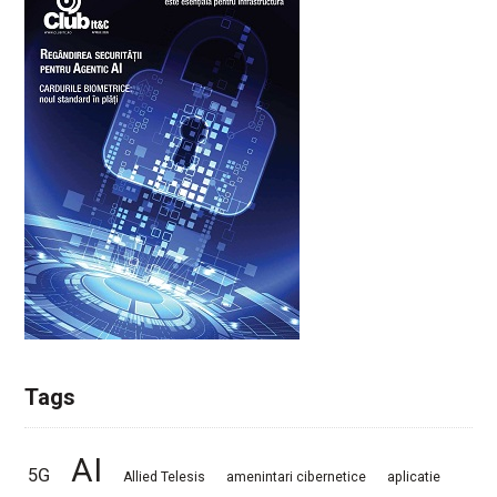
Tags
AI
5G
Allied Telesis
amenintari cibernetice
aplicatie