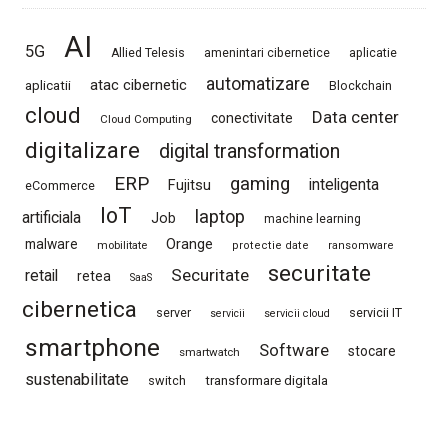
AI
5G
Allied Telesis
amenintari cibernetice
aplicatie
automatizare
atac cibernetic
aplicatii
Blockchain
cloud
Data center
conectivitate
Cloud Computing
digitalizare
digital transformation
ERP
gaming
Fujitsu
inteligenta
eCommerce
IoT
laptop
artificiala
Job
machine learning
Orange
malware
mobilitate
protectie date
ransomware
securitate
Securitate
retail
retea
SaaS
cibernetica
server
servicii IT
servicii
servicii cloud
smartphone
Software
stocare
smartwatch
sustenabilitate
switch
transformare digitala