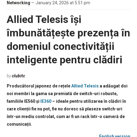
Networking
— January 24, 2026 at 5:51 pm
Allied Telesis își
îmbunătățește prezența în
domeniul conectivității
inteligente pentru clădiri
by
clubitc
Producătorul japonez de rețele
Allied Telesis
a adăugat doi
noi membri la gama sa premiată de switch-uri robuste,
familiile IE560 și
IE360
– ideale pentru utilizarea în clădiri în
care clienții fie nu pot, fie nu doresc să plaseze switch-uri
într-un mediu controlat, cum ar fi un rack într-o cameră de
comunicații.
English version