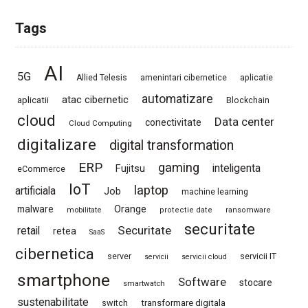
Tags
AI
5G
Allied Telesis
amenintari cibernetice
aplicatie
automatizare
atac cibernetic
aplicatii
Blockchain
cloud
Data center
conectivitate
Cloud Computing
digitalizare
digital transformation
ERP
gaming
Fujitsu
inteligenta
eCommerce
IoT
laptop
artificiala
Job
machine learning
Orange
malware
mobilitate
protectie date
ransomware
securitate
Securitate
retail
retea
SaaS
cibernetica
server
servicii IT
servicii
servicii cloud
smartphone
Software
stocare
smartwatch
sustenabilitate
switch
transformare digitala