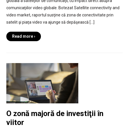
globală a sateliţilor de comunicaţii, cu impact direct asupra
comunicaţiilor video globale. Botezat Satellite connectivity and
video market, raportul susţine că zona de conectivitate prin
satelit şi piaţa video va ajunge să depăşească […]
Read more ›
O zonă majoră de investiţii în
viitor