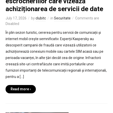
escrocheriilor care vizează
achiziționarea de servicii de date
July 17, 2026
by
clubitc
in
Securitate
Comments are
Disabled
În plin sezon turistic, cererea pentru servicii de comunicații și
internet mobil crește semnificativ. Experții Kaspersky au
descoperit campanii de fraudă care vizează utilizatorii ce
achiziționează conexiuni mobile sau cartele SIM acasă sau pe
perioada vacanței, în alte țări decât cea de origine. Infractorii
creează site-uri contrafăcute care imită portalurile unor
furnizori importanți de telecomunicații regionali și internaționali,
pentru a […]
Read more ›