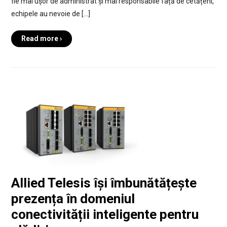
fie mai ușor de administrat și mai responsabile față de cetățeni,
echipele au nevoie de […]
Read more ›
Allied Telesis își îmbunătățește
prezența în domeniul
conectivității inteligente pentru