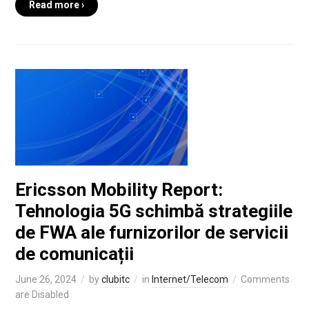
Read more ›
Ericsson Mobility Report:
Tehnologia 5G schimbă strategiile
de FWA ale furnizorilor de servicii
de comunicații
June 26, 2024
by
clubitc
in
Internet/Telecom
Comments
are Disabled