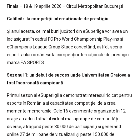
Finala – 18 & 19 aprilie 2026 – Circul Metropolitan București
Calificări la competiții internaționale de prestigiu
Și anul acesta, cei mai buni jucători din eSuperliga vor avea un
loc asigurat în cadrul FC Pro World Championship Play-ins și
eChampions League Group Stage conectând, astfel, scena
esports-ului românesc la competiții internaționale de prestigiu
marca EA SPORTS.
Sezonul 1: un debut de succes unde Universitatea Craiova a
fost încoronată campioană
Primul sezon al eSuperligii a demonstrat interesul ridicat pentru
esports în România și capacitatea competiției de a crea
momente memorabile. Cele 16 evenimente organizate în 12
orașe au adus fotbalul virtual mai aproape de comunități
diverse, atrăgând peste 30.000 de participanți și generând
online 27 de milioane de vizualizări și peste 150.000 de