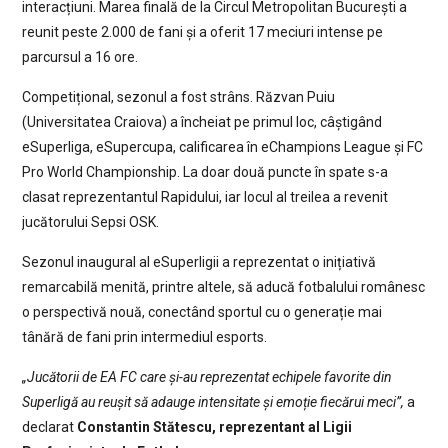
interacțiuni. Marea finală de la Circul Metropolitan București a
reunit peste 2.000 de fani și a oferit 17 meciuri intense pe
parcursul a 16 ore.
Competițional, sezonul a fost strâns. Răzvan Puiu
(Universitatea Craiova) a încheiat pe primul loc, câștigând
eSuperliga, eSupercupa, calificarea în eChampions League și FC
Pro World Championship. La doar două puncte în spate s-a
clasat reprezentantul Rapidului, iar locul al treilea a revenit
jucătorului Sepsi OSK.
Sezonul inaugural al eSuperligii a reprezentat o inițiativă
remarcabilă menită, printre altele, să aducă fotbalului românesc
o perspectivă nouă, conectând sportul cu o generație mai
tânără de fani prin intermediul esports.
„Jucătorii de EA FC care și-au reprezentat echipele favorite din
Superligă au reușit să adauge intensitate și emoție fiecărui meci”,
a
declarat
Constantin Stătescu, reprezentant al Ligii