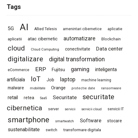
Tags
AI
5G
Allied Telesis
amenintari cibernetice
aplicatie
automatizare
atac cibernetic
aplicatii
Blockchain
cloud
Data center
conectivitate
Cloud Computing
digitalizare
digital transformation
ERP
gaming
Fujitsu
inteligenta
eCommerce
IoT
laptop
artificiala
Job
machine learning
Orange
malware
mobilitate
protectie date
ransomware
securitate
Securitate
retail
retea
SaaS
cibernetica
server
servicii IT
servicii
servicii cloud
smartphone
Software
stocare
smartwatch
sustenabilitate
switch
transformare digitala