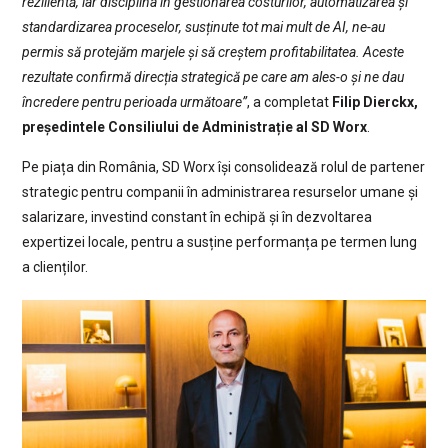
rezilientă, iar disciplina în gestionarea costurilor, automatizarea și
standardizarea proceselor, susținute tot mai mult de AI, ne-au
permis să protejăm marjele și să creștem profitabilitatea. Aceste
rezultate confirmă direcția strategică pe care am ales-o și ne dau
încredere pentru perioada următoare”
, a completat
Filip Dierckx,
președintele Consiliului de Administrație al SD Worx
.
Pe piața din România, SD Worx își consolidează rolul de partener
strategic pentru companii în administrarea resurselor umane și
salarizare, investind constant în echipă și în dezvoltarea
expertizei locale, pentru a susține performanța pe termen lung
a clienților.