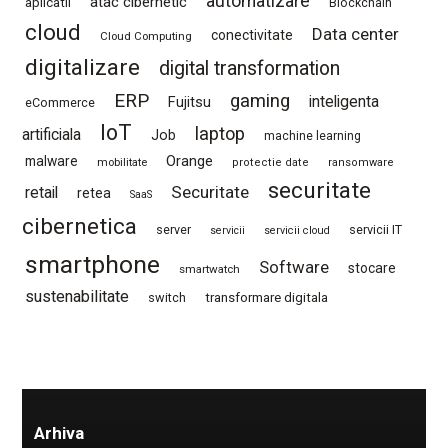
automatizare
atac cibernetic
aplicatii
Blockchain
cloud
Data center
conectivitate
Cloud Computing
digitalizare
digital transformation
ERP
gaming
Fujitsu
inteligenta
eCommerce
IoT
laptop
artificiala
Job
machine learning
Orange
malware
mobilitate
protectie date
ransomware
securitate
Securitate
retail
retea
SaaS
cibernetica
server
servicii IT
servicii
servicii cloud
smartphone
Software
stocare
smartwatch
sustenabilitate
switch
transformare digitala
Arhiva