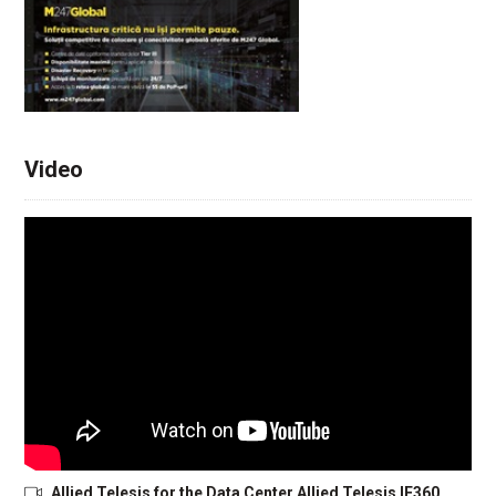
Video
Allied Telesis for the Data Center Allied Telesis IE360