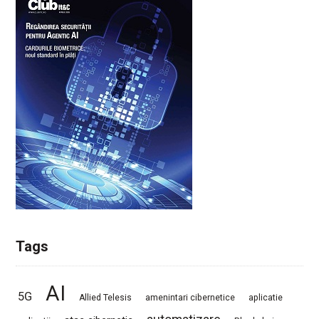
Tags
AI
5G
Allied Telesis
amenintari cibernetice
aplicatie