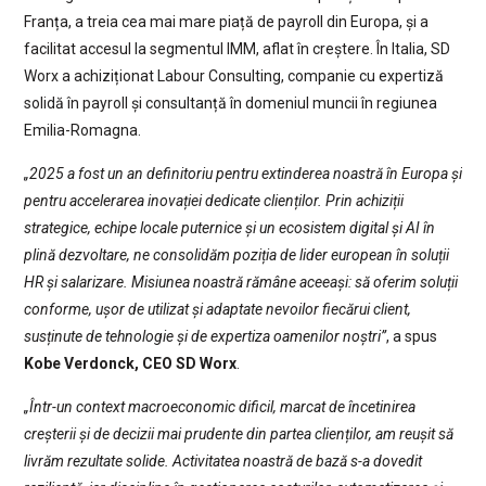
Franța, a treia cea mai mare piață de payroll din Europa, și a
facilitat accesul la segmentul IMM, aflat în creștere. În Italia, SD
Worx a achiziționat Labour Consulting, companie cu expertiză
solidă în payroll și consultanță în domeniul muncii în regiunea
Emilia-Romagna.
„2025 a fost un an definitoriu pentru extinderea noastră în Europa și
pentru accelerarea inovației dedicate clienților. Prin achiziții
strategice, echipe locale puternice și un ecosistem digital și AI în
plină dezvoltare, ne consolidăm poziția de lider european în soluții
HR și salarizare. Misiunea noastră rămâne aceeași: să oferim soluții
conforme, ușor de utilizat și adaptate nevoilor fiecărui client,
susținute de tehnologie și de expertiza oamenilor noștri”
, a spus
Kobe Verdonck, CEO SD Worx
.
„Într-un context macroeconomic dificil, marcat de încetinirea
creșterii și de decizii mai prudente din partea clienților, am reușit să
livrăm rezultate solide. Activitatea noastră de bază s-a dovedit