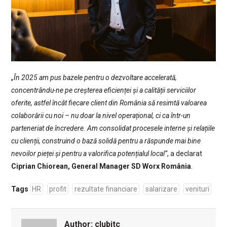
„În 2025 am pus bazele pentru o dezvoltare accelerată,
concentrându-ne pe creșterea eficienței și a calității serviciilor
oferite, astfel încât fiecare client din România să resimtă valoarea
colaborării cu noi – nu doar la nivel operațional, ci ca într-un
parteneriat de încredere. Am consolidat procesele interne și relațiile
cu clienții, construind o bază solidă pentru a răspunde mai bine
nevoilor pieței și pentru a valorifica potențialul local”
, a declarat
Ciprian Chiorean, General Manager SD Worx România
.
Tags
HR
profit
rezultate financiare
salarizare
venituri
Author:
clubitc