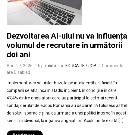
Dezvoltarea AI-ului nu va influența
volumul de recrutare în următorii
doi ani
April 27, 2026
by
clubitc
in
EDUCATIE / JOB
Comments
are Disabled
Implementarea soluțiilor bazate pe inteligență artificială în
companii se află încă în stadiu incipient, în condițiile în care
47,4% dintre angajatorii care au participat la cel mai recent
sondaj derulat de eJobs România au declarat că folosesc astfel
de soluții sporadic și nu ca urmare a unei politici interne în acest
sens, ci individual, la ințiativa angajaților. Acolo unde există […]