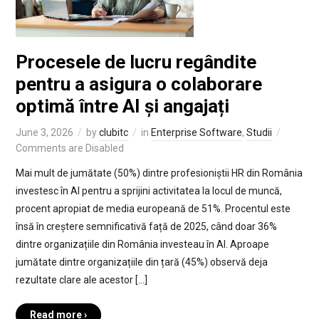
Procesele de lucru regândite
pentru a asigura o colaborare
optimă între AI și angajați
June 3, 2026
by
clubitc
in
Enterprise Software
,
Studii
Comments are Disabled
Mai mult de jumătate (50%) dintre profesioniștii HR din România
investesc în AI pentru a sprijini activitatea la locul de muncă,
procent apropiat de media europeană de 51%. Procentul este
însă în creștere semnificativă față de 2025, când doar 36%
dintre organizațiile din România investeau în AI. Aproape
jumătate dintre organizațiile din țară (45%) observă deja
rezultate clare ale acestor […]
Read more ›