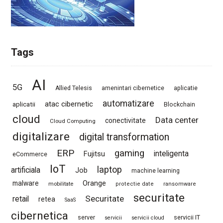
Tags
AI
5G
Allied Telesis
amenintari cibernetice
aplicatie
automatizare
atac cibernetic
aplicatii
Blockchain
cloud
Data center
conectivitate
Cloud Computing
digitalizare
digital transformation
ERP
gaming
Fujitsu
inteligenta
eCommerce
IoT
laptop
artificiala
Job
machine learning
Orange
malware
mobilitate
protectie date
ransomware
securitate
Securitate
retail
retea
SaaS
cibernetica
server
servicii IT
servicii
servicii cloud