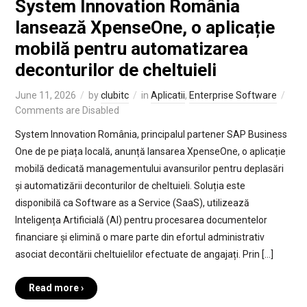
System Innovation România
lansează XpenseOne, o aplicație
mobilă pentru automatizarea
deconturilor de cheltuieli
June 11, 2026
by
clubitc
in
Aplicatii
,
Enterprise Software
Comments are Disabled
System Innovation România, principalul partener SAP Business
One de pe piața locală, anunță lansarea XpenseOne, o aplicație
mobilă dedicată managementului avansurilor pentru deplasări
și automatizării deconturilor de cheltuieli. Soluția este
disponibilă ca Software as a Service (SaaS), utilizează
Inteligența Artificială (AI) pentru procesarea documentelor
financiare și elimină o mare parte din efortul administrativ
asociat decontării cheltuielilor efectuate de angajați. Prin […]
Read more ›