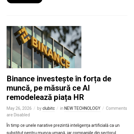
Binance investește în forța de
muncă, pe măsură ce AI
remodelează piața HR
May 26, 2026
by
clubitc
in
NEW TECHNOLOGY
Comments
are Disabled
În timp ce unele narative prezintă inteligența artificială ca un
substitut pentru munca umană, iar companiile din sectorul