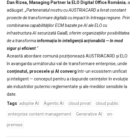
Dan Rizea, Managing Partner la ELO Digital Office România
, a
adăugat:
„Parteneriatul nostru cu AUSTRIACARD a livrat constant
proiecte de transformare digitală cu impact în întreaga regiune. Prin
combinarea capabilităților ECM bazate pe AI ale ELO cu
infrastructura AI securizată GaiaB, oferim organizațiilor posibilitatea
de a transforma
informația în inteligență acționabilă — în mod
sigur și eficient
.”
Această abordare comună poziționează AUSTRIACARD și ELO
în avangarda următorului val de transformare enterprise, unde
conținutul, procesele și AI converg
într-un ecosistem unificat
și inteligent — conceput pentru a răspunde cerințelor în evoluție
ale industriilor puternic reglementate și ale mediilor sensibile la
date.
Tags
adoptie AI
Agentic AI
cloud privat
cloud public
enterprise content management
Generative AI
on-
premise