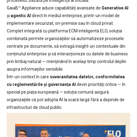
proceselor, bazată pe inteligență artificială.
GaiaB™ Appliance aduce capabilități avansate de
Generative AI
și
agentic AI
direct în mediul enterprise, printr-un model de
implementare securizat, on-premise sau în cloud privat.
Complet integrată cu platforma ECM inteligentă ELO, soluția
combinată permite organizațiilor să automatizeze procesele
centrate pe documente, să extragă insight-uri contextuale din
conținutul enterprise și să interacționeze cu datele de business
prin limbaj natural — menținând în același timp controlul deplin
asupra informațiilor sensibile.
Într-un context în care
suveranitatea datelor, conformitatea
cu reglementările și
guvernanța AI
devin priorități critice — în
special pe piața europeană — soluția comună asigură
organizațiile că pot adopta AI la scară largă fără a depinde de
infrastructuri de cloud public.