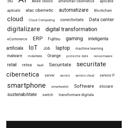
5G
Allied Telesis
amenintari cibernetice
aplicatie
automatizare
atac cibernetic
aplicatii
Blockchain
cloud
Data center
conectivitate
Cloud Computing
digitalizare
digital transformation
ERP
gaming
Fujitsu
inteligenta
eCommerce
IoT
laptop
artificiala
Job
machine learning
Orange
malware
mobilitate
protectie date
ransomware
securitate
Securitate
retail
retea
SaaS
cibernetica
server
servicii IT
servicii
servicii cloud
smartphone
Software
stocare
smartwatch
sustenabilitate
switch
transformare digitala