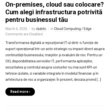
On-premises, cloud sau colocare?
Cum alegi infrastructura potrivită
pentru businessul tău
March 6, 2026
by
clubitc
in
Cloud Computing / Edge
Comments are Disabled
Transformarea digitală a repoziționat IT-ul dintr-o funcție de
suport operațional într-un activ strategic cu impact direct asupra
continuității businessului, marjelor și evaluării de risc. Pentru un
CIO, disponibilitatea serviciilor IT, performanta aplicațiilor,
securitatea și controlul asupra costurilor nu mai sunt KPI-uri
tehnice izolate, ci variabile integrate în modelul financiar și în
arhitectura de risc a organizației. În prezent, decizia privind […]
Read more ›