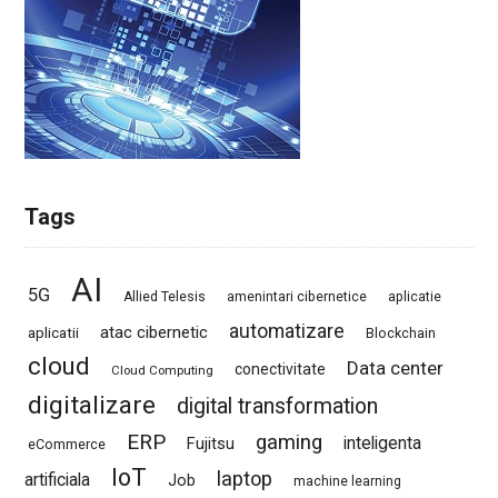
Tags
AI
5G
Allied Telesis
amenintari cibernetice
aplicatie
automatizare
atac cibernetic
aplicatii
Blockchain
cloud
Data center
conectivitate
Cloud Computing
digitalizare
digital transformation
ERP
gaming
Fujitsu
inteligenta
eCommerce
IoT
laptop
artificiala
Job
machine learning