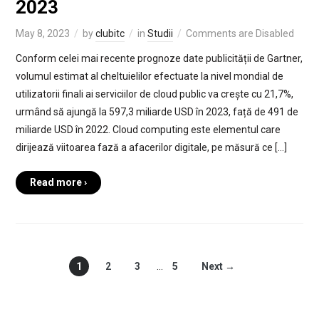
2023
May 8, 2023
by
clubitc
in
Studii
Comments are Disabled
Conform celei mai recente prognoze date publicității de Gartner,
volumul estimat al cheltuielilor efectuate la nivel mondial de
utilizatorii finali ai serviciilor de cloud public va crește cu 21,7%,
urmând să ajungă la 597,3 miliarde USD în 2023, față de 491 de
miliarde USD în 2022. Cloud computing este elementul care
dirijează viitoarea fază a afacerilor digitale, pe măsură ce […]
Read more ›
1
2
3
…
5
Next →