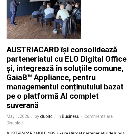
AUSTRIACARD își consolidează
parteneriatul cu ELO Digital Office
și, integrează în soluţiile comune,
GaiaB™ Appliance, pentru
managementul conținutului bazat
pe o platformă AI complet
suverană
May 1, 2026
by
clubitc
in
Business
Comments are
Disabled
AUSTRIACARD HOLDINGS și-a reafirmat parteneriatul de lungă