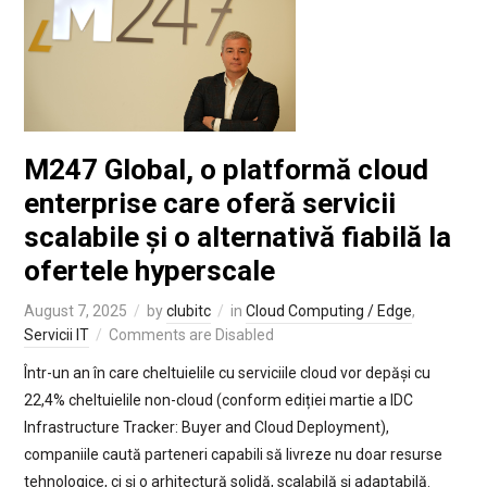
M247 Global, o platformă cloud
enterprise care oferă servicii
scalabile și o alternativă fiabilă la
ofertele hyperscale
August 7, 2025
by
clubitc
in
Cloud Computing / Edge
,
Servicii IT
Comments are Disabled
Într-un an în care cheltuielile cu serviciile cloud vor depăși cu
22,4% cheltuielile non-cloud (conform ediției martie a IDC
Infrastructure Tracker: Buyer and Cloud Deployment),
companiile caută parteneri capabili să livreze nu doar resurse
tehnologice, ci și o arhitectură solidă, scalabilă și adaptabilă.