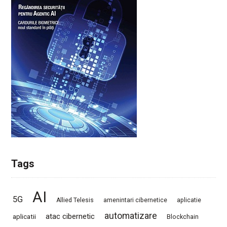
Tags
AI
5G
Allied Telesis
amenintari cibernetice
aplicatie
automatizare
atac cibernetic
aplicatii
Blockchain