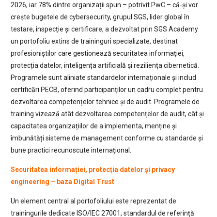
2026, iar 78% dintre organizații spun – potrivit PwC – că-și vor
crește bugetele de cybersecurity, grupul SGS, lider global în
testare, inspecție și certificare, a dezvoltat prin SGS Academy
un portofoliu extins de traininguri specializate, destinat
profesioniștilor care gestionează securitatea informației,
protecția datelor, inteligența artificială și reziliența cibernetică.
Programele sunt aliniate standardelor internaționale și includ
certificări PECB, oferind participanților un cadru complet pentru
dezvoltarea competențelor tehnice și de audit. Programele de
training vizează atât dezvoltarea competențelor de audit, cât și
capacitatea organizațiilor de a implementa, menține și
îmbunătăți sisteme de management conforme cu standarde și
bune practici recunoscute internațional.
Securitatea informației, protecția datelor și privacy
engineering – baza Digital Trust
Un element central al portofoliului este reprezentat de
trainingurile dedicate ISO/IEC 27001, standardul de referință