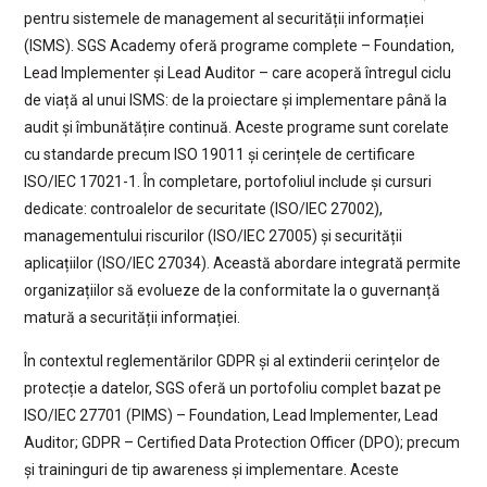
pentru sistemele de management al securității informației
(ISMS). SGS Academy oferă programe complete – Foundation,
Lead Implementer și Lead Auditor – care acoperă întregul ciclu
de viață al unui ISMS: de la proiectare și implementare până la
audit și îmbunătățire continuă. Aceste programe sunt corelate
cu standarde precum ISO 19011 și cerințele de certificare
ISO/IEC 17021-1. În completare, portofoliul include și cursuri
dedicate: controalelor de securitate (ISO/IEC 27002),
managementului riscurilor (ISO/IEC 27005) și securității
aplicațiilor (ISO/IEC 27034). Această abordare integrată permite
organizațiilor să evolueze de la conformitate la o guvernanță
matură a securității informației.
În contextul reglementărilor GDPR și al extinderii cerințelor de
protecție a datelor, SGS oferă un portofoliu complet bazat pe
ISO/IEC 27701 (PIMS) – Foundation, Lead Implementer, Lead
Auditor; GDPR – Certified Data Protection Officer (DPO); precum
și traininguri de tip awareness și implementare. Aceste