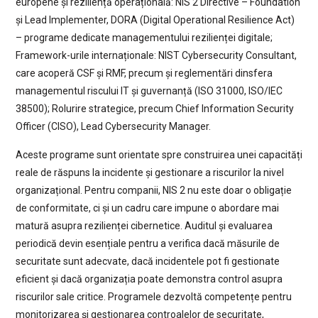
europene și reziliență operațională: NIS 2 Directive – Foundation
și Lead Implementer, DORA (Digital Operational Resilience Act)
– programe dedicate managementului rezilienței digitale;
Framework-urile internaționale: NIST Cybersecurity Consultant,
care acoperă CSF și RMF, precum și reglementări dinsfera
managementul riscului IT și guvernanță (ISO 31000, ISO/IEC
38500); Rolurire strategice, precum Chief Information Security
Officer (CISO), Lead Cybersecurity Manager.
Aceste programe sunt orientate spre construirea unei capacități
reale de răspuns la incidente și gestionare a riscurilor la nivel
organizațional. Pentru companii, NIS 2 nu este doar o obligație
de conformitate, ci și un cadru care impune o abordare mai
matură asupra rezilienței cibernetice. Auditul și evaluarea
periodică devin esențiale pentru a verifica dacă măsurile de
securitate sunt adecvate, dacă incidentele pot fi gestionate
eficient și dacă organizația poate demonstra control asupra
riscurilor sale critice. Programele dezvoltă competențe pentru
monitorizarea și gestionarea controalelor de securitate,