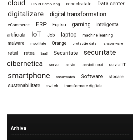
cloud
Data center
conectivitate
Cloud Computing
digitalizare
digital transformation
ERP
gaming
Fujitsu
inteligenta
eCommerce
IoT
laptop
artificiala
Job
machine learning
Orange
malware
mobilitate
protectie date
ransomware
securitate
Securitate
retail
retea
SaaS
cibernetica
server
servicii IT
servicii
servicii cloud
smartphone
Software
stocare
smartwatch
sustenabilitate
switch
transformare digitala
Arhiva