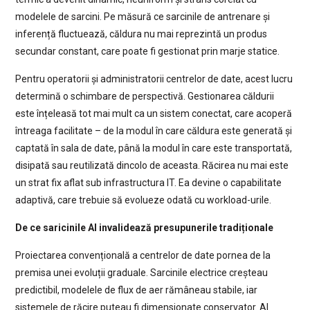
modelele de sarcini. Pe măsură ce sarcinile de antrenare și
inferență fluctuează, căldura nu mai reprezintă un produs
secundar constant, care poate fi gestionat prin marje statice.
Pentru operatorii și administratorii centrelor de date, acest lucru
determină o schimbare de perspectivă. Gestionarea căldurii
este înțeleasă tot mai mult ca un sistem conectat, care acoperă
întreaga facilitate – de la modul în care căldura este generată și
captată în sala de date, până la modul în care este transportată,
disipată sau reutilizată dincolo de aceasta. Răcirea nu mai este
un strat fix aflat sub infrastructura IT. Ea devine o capabilitate
adaptivă, care trebuie să evolueze odată cu workload-urile.
De ce saricinile AI invalidează presupunerile tradiționale
Proiectarea convențională a centrelor de date pornea de la
premisa unei evoluții graduale. Sarcinile electrice creșteau
predictibil, modelele de flux de aer rămâneau stabile, iar
sistemele de răcire puteau fi dimensionate conservator. AI