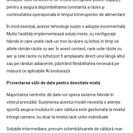
pentru a asigura disponibilitatea constantă a răcirii și
continuitatea operațională în timpul întreruperilor de alimentare.
În mod esențial, aceste tehnologii susțin o adopție incrementală.
Multe facilități implementează soluții mixte, cu configurații
hibride în care unele rack-uri trec la răcire cu lichid, în timp ce
altele rămân răcite cu aer. În acest context, rack-urile răcite cu
aer și cele răcite cu lichid pot fi amplasate direct unul lângă altul
sau pe rânduri adiacente, păstrând flexibilitatea necesară pe
măsură ce aplicațiile AI evoluează.
Proiectarea sălii de date pentru densitate mixtă
Majoritatea centrelor de date vor opera sisteme hibride în
viitorul previzibil. Susținerea acestui model necesită o atenție
sporită asupra modului în care căldura este gestionată la nivelul
întregii camere, nu doar la nivelul rack-urilor individuale.
Soluțiile intermediare, precum schimbătoarele de căldură rear-