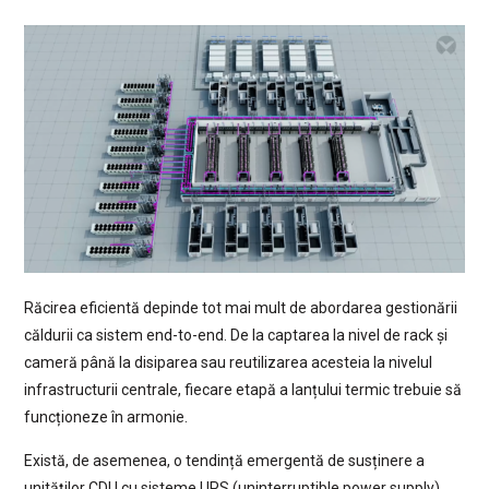
Răcirea eficientă depinde tot mai mult de abordarea gestionării
căldurii ca sistem end-to-end. De la captarea la nivel de rack și
cameră până la disiparea sau reutilizarea acesteia la nivelul
infrastructurii centrale, fiecare etapă a lanțului termic trebuie să
funcționeze în armonie.
Există, de asemenea, o tendință emergentă de susținere a
unităților CDU cu sisteme UPS (uninterruptible power supply),