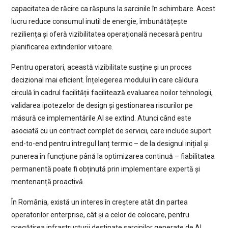
capacitatea de răcire ca răspuns la sarcinile în schimbare. Acest
lucru reduce consumul inutil de energie, îmbunătățește
reziliența și oferă vizibilitatea operațională necesară pentru
planificarea extinderilor viitoare.
Pentru operatori, această vizibilitate susține și un proces
decizional mai eficient. Înțelegerea modului în care căldura
circulă în cadrul facilității facilitează evaluarea noilor tehnologii,
validarea ipotezelor de design și gestionarea riscurilor pe
măsură ce implementările AI se extind. Atunci când este
asociată cu un contract complet de servicii, care include suport
end-to-end pentru întregul lanț termic – de la designul inițial și
punerea în funcțiune până la optimizarea continuă – fiabilitatea
permanentă poate fi obținută prin implementare expertă și
mentenanță proactivă.
În România, există un interes în creștere atât din partea
operatorilor enterprise, cât și a celor de colocare, pentru
pregătirea infrastructurii destinate sarcinilor generate de AI.