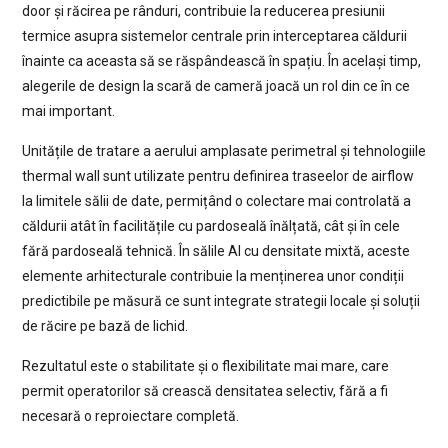
door și răcirea pe rânduri, contribuie la reducerea presiunii
termice asupra sistemelor centrale prin interceptarea căldurii
înainte ca aceasta să se răspândească în spațiu. În același timp,
alegerile de design la scară de cameră joacă un rol din ce în ce
mai important.
Unitățile de tratare a aerului amplasate perimetral și tehnologiile
thermal wall sunt utilizate pentru definirea traseelor de airflow
la limitele sălii de date, permițând o colectare mai controlată a
căldurii atât în facilitățile cu pardoseală înălțată, cât și în cele
fără pardoseală tehnică. În sălile AI cu densitate mixtă, aceste
elemente arhitecturale contribuie la menținerea unor condiții
predictibile pe măsură ce sunt integrate strategii locale și soluții
de răcire pe bază de lichid.
Rezultatul este o stabilitate și o flexibilitate mai mare, care
permit operatorilor să crească densitatea selectiv, fără a fi
necesară o reproiectare completă.