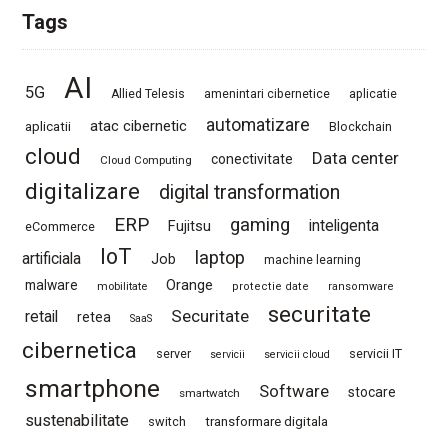
Tags
AI
5G
Allied Telesis
amenintari cibernetice
aplicatie
automatizare
atac cibernetic
aplicatii
Blockchain
cloud
Data center
conectivitate
Cloud Computing
digitalizare
digital transformation
ERP
gaming
Fujitsu
inteligenta
eCommerce
IoT
laptop
artificiala
Job
machine learning
Orange
malware
mobilitate
protectie date
ransomware
securitate
Securitate
retail
retea
SaaS
cibernetica
server
servicii IT
servicii
servicii cloud
smartphone
Software
stocare
smartwatch
sustenabilitate
switch
transformare digitala