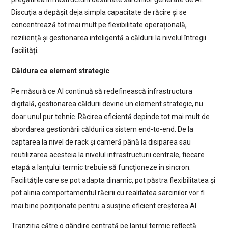
Discuția a depășit deja simpla capacitate de răcire și se
concentrează tot mai mult pe flexibilitate operațională,
reziliență și gestionarea inteligentă a căldurii la nivelul întregii
facilități.
Căldura ca element strategic
Pe măsură ce AI continuă să redefinească infrastructura
digitală, gestionarea căldurii devine un element strategic, nu
doar unul pur tehnic. Răcirea eficientă depinde tot mai mult de
abordarea gestionării căldurii ca sistem end-to-end. De la
captarea la nivel de rack și cameră până la disiparea sau
reutilizarea acesteia la nivelul infrastructurii centrale, fiecare
etapă a lanțului termic trebuie să funcționeze în sincron.
Facilitățile care se pot adapta dinamic, pot păstra flexibilitatea și
pot alinia comportamentul răcirii cu realitatea sarcinilor vor fi
mai bine poziționate pentru a susține eficient creșterea AI.
Tranziția către o gândire centrată pe lanțul termic reflectă