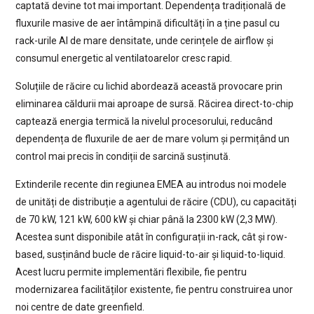
captată devine tot mai important. Dependența tradițională de
fluxurile masive de aer întâmpină dificultăți în a ține pasul cu
rack-urile AI de mare densitate, unde cerințele de airflow și
consumul energetic al ventilatoarelor cresc rapid.
Soluțiile de răcire cu lichid abordează această provocare prin
eliminarea căldurii mai aproape de sursă. Răcirea direct-to-chip
captează energia termică la nivelul procesorului, reducând
dependența de fluxurile de aer de mare volum și permițând un
control mai precis în condiții de sarcină susținută.
Extinderile recente din regiunea EMEA au introdus noi modele
de unități de distribuție a agentului de răcire (CDU), cu capacități
de 70 kW, 121 kW, 600 kW și chiar până la 2300 kW (2,3 MW).
Acestea sunt disponibile atât în configurații in-rack, cât și row-
based, susținând bucle de răcire liquid-to-air și liquid-to-liquid.
Acest lucru permite implementări flexibile, fie pentru
modernizarea facilităților existente, fie pentru construirea unor
noi centre de date greenfield.