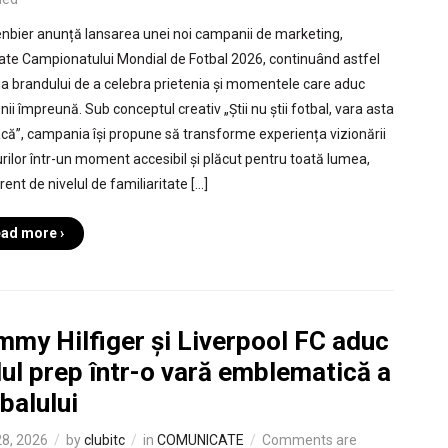
nbier anunță lansarea unei noi campanii de marketing,
ate Campionatului Mondial de Fotbal 2026, continuând astfel
ția brandului de a celebra prietenia și momentele care aduc
ii împreună. Sub conceptul creativ „Știi nu știi fotbal, vara asta
acă”, campania își propune să transforme experiența vizionării
rilor într-un moment accesibil și plăcut pentru toată lumea,
rent de nivelul de familiaritate […]
ad more ›
mmy Hilfiger și Liverpool FC aduc
lul prep într-o vară emblematică a
balului
8, 2026
by
clubitc
in
COMUNICATE
Comments are