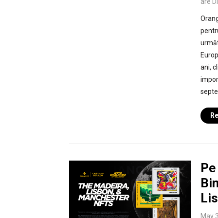
are D
Orang
pentr
următ
Europ
ani, c
impor
septe
Re
Pe 
Bi
Li
May 3