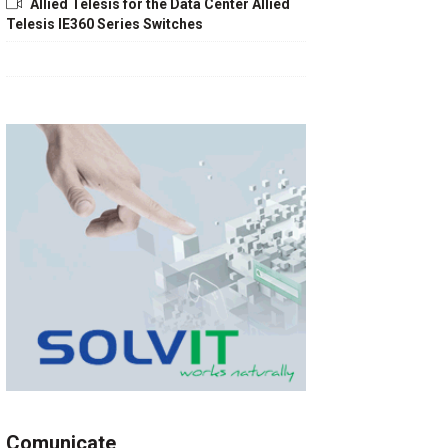
Allied Telesis for the Data Center Allied
Telesis IE360 Series Switches
Comunicate