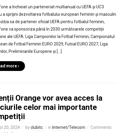
one a încheiat un parteneriat multianual cu UEFA și UC3
u a sprijini dezvoltarea fotbalului european feminin și masculin.
oziția sa de partener oficial UEFA pentru fotbalul feminin,
one va sponsoriza până în 2030 următoarele competiții
ine ale UEFA: Liga Campionilor la Fotbal Feminin, Campionatul
ean de Fotbal Feminin EURO 2029, Futsal EURO 2027, Liga
ilor, Preliminariile Europene și […]
ad more ›
enții Orange vor avea acces la
ciurile celor mai importante
petiții
t 20, 2024
by
clubitc
in
Internet/Telecom
Comments