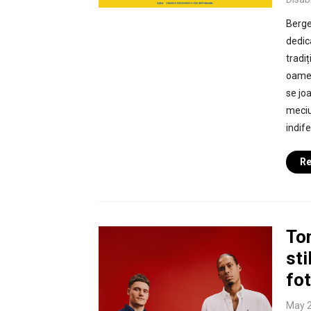
Berge
dedic
tradi
oamen
se jo
meciu
indife
Re
To
sti
fot
May 2