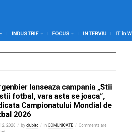
INDUSTRIE
FOCUS
INTERVIU
IT in 
rgenbier lanseaza campania „Stii
stii fotbal, vara asta se joaca”,
dicata Campionatului Mondial de
tbal 2026
12, 2026
by
clubitc
in
COMUNICATE
Comments are
led