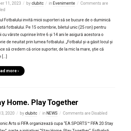
er 11, 2023
by
clubitc
in
Evenimente
Comments are
led
l Fotbalului invită micii suporteri să se bucure de o duminică
ată fotbalului. Pe 15 octombrie, biletul unic (25 ron) pentru
ii cu vârste cuprinse între 6 și 14 ani le asigură acestora o
rie de neuitat prin lumea fotbalului. „Fotbalul și-a găsit locul și
ace să credem că orice suporter, de la mic la mare, știe că
e […]
ad more ›
ay Home. Play Together
 13, 2020
by
clubitc
in
NEWS
Comments are Disabled
ronic Arts si FIFA organizează cupa “EA SPORTS™ FIFA 20 Stay
ay”, parte a inițiativei “Stay Home, Play Together“. Fotbaliști