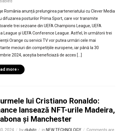
isabled
e România anunță prelungirea parteneriatului cu Clever Media
u difuzarea posturilor Prima Sport, care vor transmite
oarele trei sezoane din UEFA Champions League, UEFA
a League și UEFA Conference League. Astfel, în următorii trei
lienții Orange cu servicii TV vor putea urmări cele mai
tante meciuri din competițiile europene, iar până la 30
mbrie 2024, aceștia beneficiază de acces […]
ad more ›
urmele lui Cristiano Ronaldo:
nance lansează NFT-urile Madeira,
sabona și Manchester
0, 2024
by
clubitc
in
NEW TECHNOLOGY
Comments are