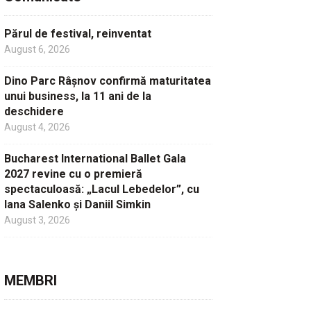
Părul de festival, reinventat
August 6, 2026
Dino Parc Râșnov confirmă maturitatea
unui business, la 11 ani de la
deschidere
August 4, 2026
Bucharest International Ballet Gala
2027 revine cu o premieră
spectaculoasă: „Lacul Lebedelor”, cu
Iana Salenko și Daniil Simkin
August 3, 2026
MEMBRI