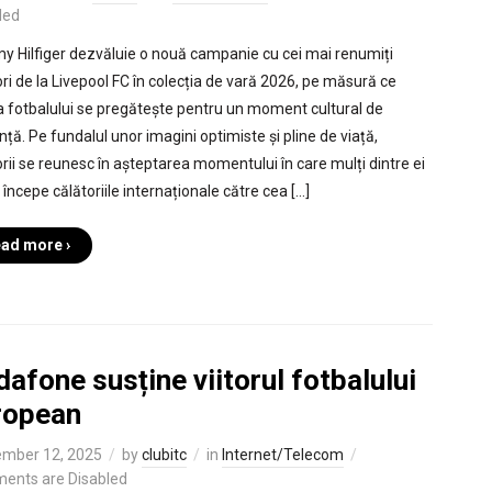
led
 Hilfiger dezvăluie o nouă campanie cu cei mai renumiți
ori de la Livepool FC în colecția de vară 2026, pe măsură ce
 fotbalului se pregătește pentru un moment cultural de
nță. Pe fundalul unor imagini optimiste și pline de viață,
orii se reunesc în așteptarea momentului în care mulți dintre ei
r începe călătoriile internaționale către cea […]
ad more ›
afone susține viitorul fotbalului
ropean
mber 12, 2025
by
clubitc
in
Internet/Telecom
ents are Disabled