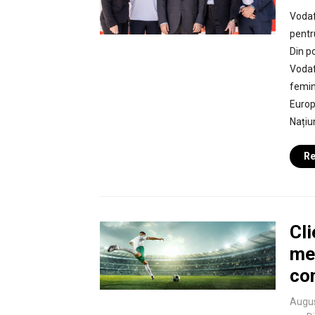
Vodaf
pentr
Din p
Vodaf
femin
Europ
Națiun
Re
Cli
me
com
Augus