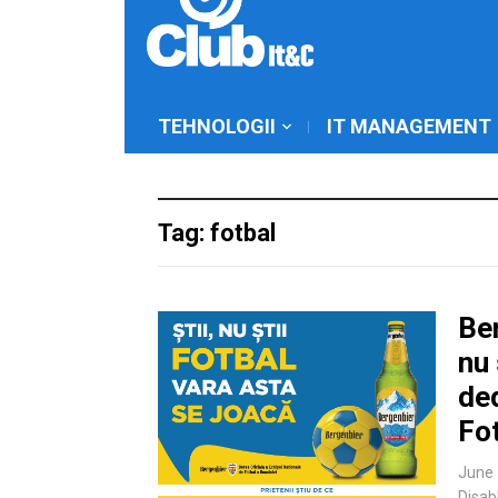
TEHNOLOGII
IT MANAGEMENT
Tag: fotbal
Be
nu 
de
Fo
June 
Disab