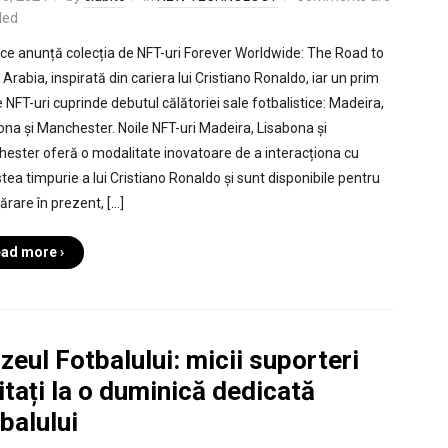
led
ce anunță colecția de NFT-uri Forever Worldwide: The Road to
Arabia, inspirată din cariera lui Cristiano Ronaldo, iar un prim
 NFT-uri cuprinde debutul călătoriei sale fotbalistice: Madeira,
ona și Manchester. Noile NFT-uri Madeira, Lisabona și
ester oferă o modalitate inovatoare de a interacționa cu
tea timpurie a lui Cristiano Ronaldo și sunt disponibile pentru
rare în prezent, […]
ad more ›
eul Fotbalului: micii suporteri
itați la o duminică dedicată
balului