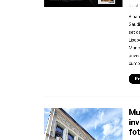
Disab
Binan
Saudi 
set de
Lisab
Manch
poves
cumpă
Re
Muz
inv
fot