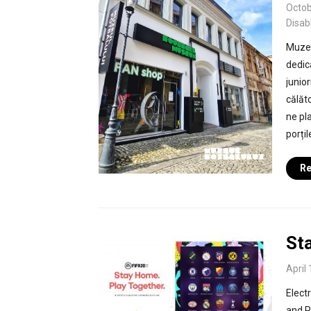
Octob
Disab
Muzeu
dedic
junior
călăto
ne pl
porțil
Re
St
April
Elect
and Pl