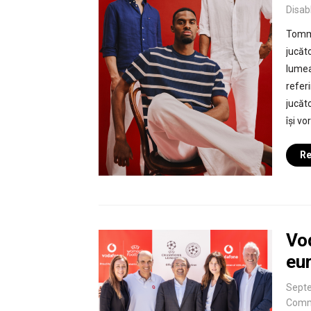
Disab
Tommy
jucăt
lumea
referi
jucăt
își vo
Re
Vod
eu
Septe
Comm