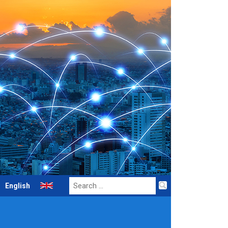
Search
English
for: