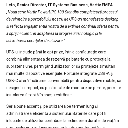
Leto, Senior Director, IT Systems Business, Vertiv EMEA
.
„Noua serie Vertiv PowerUPS 100 Standby completează procesul
de reînnoire a portofoliului nostru de UPS-uri monofazate desktop
și reflectă angajamentul nostru de a extinde continuu oferta pentru
a sprijini clienții în adaptarea la progresul tehnologic și la
schimbarea cerințelor de utilizare.”
UPS-ul include până la opt prize, într-o configurație care
combină alimentarea de rezervă pe baterie cu protecția la
supratensiune, permițând utilizatorilor să protejeze simultan
mai multe dispozitive esențiale. Porturile integrate USB-A și
USB-C oferă încărcare convenabilă pentru dispozitive mobile, iar
designul compact, cu posibilitate de montare pe perete, permite
instalarea flexibilă în spații restrânse.
Seria pune accent și pe utilizarea pe termen lung și
administrarea eficientă a sistemului. Bateriile care pot fi
înlocuite de utilizator contribuie la extinderea duratei de viață a
produsului și la reducerea costurilor de mentenanță, iar