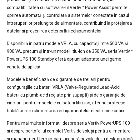
compatibilitatea cu software-ul Vertiv™ Power Assist permite
oprirea automată și controlată a sistemelor conectate în cazul
întreruperilor prelungite de alimentare, contribuind la protejarea
datelor și prevenirea deteriorării echipamentelor.
Disponibilă în patru modele VRLA, cu capacități între 500 VA și
900 VA, precum și într-un model litiu-ion de 350 VA, seria Vertiv™
PowerUPS 100 Standby oferă opțiuni adaptate unei game
variate de aplicații.
Modelele beneficiază de o garanție de trei ani pentru
configurațiile cu baterii VRLA (Valve-Regulated Lead-Acid –
baterii cu plumb-acid reglate prin supapă) și de o garanție de
cinci ani pentru modelele cu baterii litiu-ion, oferind protecție
fiabilă pentru alimentarea echipamentelor electronice critice.
Pentru mai multe informații despre seria Vertiv PowerUPS 100
și despre portofoliul complet Vertiv de soluții pentru alimentare
și management termic, care acoperă nevoile de la desktop până