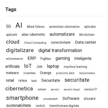
Tags
AI
5G
Allied Telesis
amenintari cibernetice
aplicatie
automatizare
atac cibernetic
aplicatii
Blockchain
cloud
Data center
conectivitate
Cloud Computing
digitalizare
digital transformation
ERP
gaming
Fujitsu
inteligenta
eCommerce
IoT
laptop
artificiala
Job
machine learning
Orange
malware
mobilitate
protectie date
ransomware
securitate
Securitate
retail
retea
SaaS
cibernetica
server
servicii IT
servicii
servicii cloud
smartphone
Software
stocare
smartwatch
sustenabilitate
switch
transformare digitala