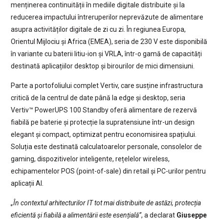
menținerea continuității în mediile digitale distribuite și la
reducerea impactului întreruperilor neprevăzute de alimentare
asupra activităților digitale de zi cu zi. În regiunea Europa,
Orientul Mijlociu și Africa (EMEA), seria de 230 V este disponibilă
în variante cu baterii litiu-ion și VRLA, într-o gamă de capacități
destinată aplicațiilor desktop și birourilor de mici dimensiuni.
Parte a portofoliului complet Vertiv, care susține infrastructura
critică de la centrul de date până la edge și desktop, seria
Vertiv™ PowerUPS 100 Standby oferă alimentare de rezervă
fiabilă pe baterie și protecție la supratensiune într-un design
elegant și compact, optimizat pentru economisirea spațiului.
Soluția este destinată calculatoarelor personale, consolelor de
gaming, dispozitivelor inteligente, rețelelor wireless,
echipamentelor POS (point-of-sale) din retail și PC-urilor pentru
aplicații AI.
„În contextul arhitecturilor IT tot mai distribuite de astăzi, protecția
eficientă și fiabilă a alimentării este esențială”
, a declarat
Giuseppe