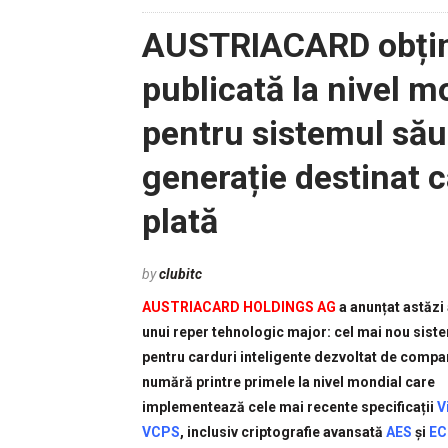
AUSTRIACARD obțin
publicată la nivel m
pentru sistemul său
generație destinat c
plată
by
clubitc
AUSTRIACARD HOLDINGS AG
a anunțat astăzi
unui reper tehnologic major: cel mai nou sist
pentru carduri inteligente dezvoltat de compa
numără printre primele la nivel mondial care
implementează cele mai recente specificații
V
VCPS
, inclusiv criptografie avansată
AES
și
EC