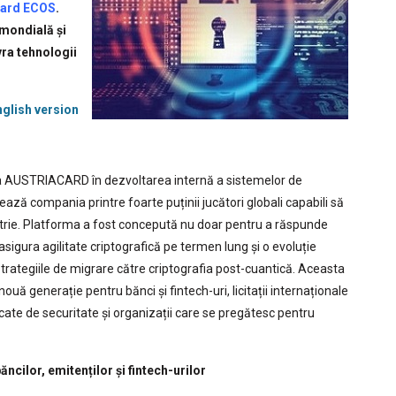
ard ECOS
.
 mondială și
ra tehnologii
.
nglish version
a AUSTRIACARD în dezvoltarea internă a sistemelor de
nează compania printre foarte puținii jucători globali capabili să
ustrie. Platforma a fost concepută nu doar pentru a răspunde
asigura agilitate criptografică pe termen lung și o evoluție
 strategiile de migrare către criptografia post-cuantică. Aceasta
ă generație pentru bănci și fintech-uri, licitații internaționale
icate de securitate și organizații care se pregătesc pentru
ăncilor, emitenților și fintech-urilor