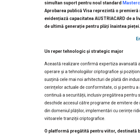
simultan suport pentru noul standard
Masterc
Aprobarea publică Visa reprezintă o premieră
evidențiază capacitatea AUSTRIACARD de a liv
de ultimă generație pentru plăți înaintea pieței
E
Un reper tehnologic și strategic major
Această realizare confirmă expertiza avansată 
operare și a tehnologiilor criptografice și pozițio
susțină cele mai noi arhitecturi de plată din ind
cerințelor actuale de conformitate, ci și pentru a 
continuă a securității, inclusiv pregătirea pentru
deschide accesul către programe de emitere de nou
din domeniul plăților, implementări cu cerințe rid
viitoarele tranziții criptografice.
O platformă pregătită pentru viitor, destinată b