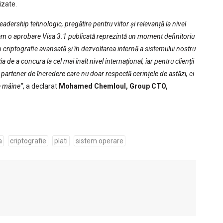
izate.
adership tehnologic, pregătire pentru viitor și relevanță la nivel
nem o aprobare Visa 3.1 publicată reprezintă un moment definitoriu
 criptografie avansată și în dezvoltarea internă a sistemului nostru
e a concura la cel mai înalt nivel internațional, iar pentru clienții
 partener de încredere care nu doar respectă cerințele de astăzi, ci
e mâine”
, a declarat
Mohamed Chemloul, Group CTO,
a
criptografie
plati
sistem operare