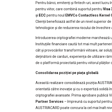
Pentru bănci, emitenți și fintech-uri, acest lucr
pentru viitor, care combină suportul pentru
Visa 
și
ECC
pentru noul
EMVCo Contactless Kernel 
Clienții beneficiază astfel de un nivel superior de
tehnologice și de reducerea riscului de învechire 
Introducerea criptografiei moderne marchează un
Instituțiile financiare caută tot mai mult partene
cât și provocărilor transformării viitoare, iar s
deținătorii de carduri, experiența de utilizare răm
de o platformă proiectată pentru viitorul plăților d
Consolidarea poziției pe piața globală
Această realizare consolidează poziția AUSTRIA
orientată către inovație și cu o expertiză solidă 
criptografiei avansate. Prima aprobare publică Visa
Partner Services
– împreună cu suportul pentr
AUSTRIACARD poate concura la cel mai înalt nivel i