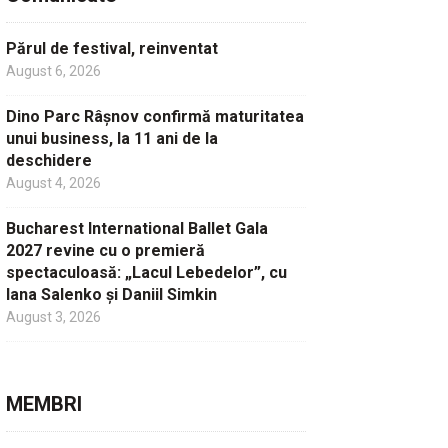
Părul de festival, reinventat
August 6, 2026
Dino Parc Râșnov confirmă maturitatea
unui business, la 11 ani de la
deschidere
August 4, 2026
Bucharest International Ballet Gala
2027 revine cu o premieră
spectaculoasă: „Lacul Lebedelor”, cu
Iana Salenko și Daniil Simkin
August 3, 2026
MEMBRI