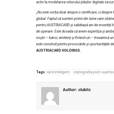
activ la modelarea viitorului plăților digitale secur
„Nu este vorba doar despre o certificare, ci despre le
global. Faptul că suntem primii din lume care obți
pentru AUSTRIACARD și validează ani de investiții în
de operare. Este dovada că avem expertiza și ambiția d
noștri – bănci, emitenți și fintech-uri – înseamnă un
este construit pentru provocările și oportunitățile d
AUSTRIACARD HOLDINGS.
Tags
card inteligent
criptografia post-cuantic
Author:
clubitc