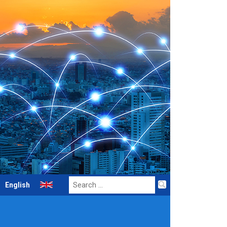
Search
English
for: