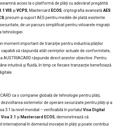
u înseamnă acces la o platformă de plăți cu adevărat pregătită
3.1 VIS
și
VCPS
, Mastercard
ECOS
, criptografia avansată
AES
C8
, precum și suport AES pentru mediile de plată existente.
 securitate, de un parcurs simplificat pentru viitoarele migrații
a tehnologiei.
 moment important de tranziție pentru industria plăților.
ri capabili să răspundă atât cerințelor actuale de conformitate,
oluția AUSTRIACARD răspunde direct acestor obiective. Pentru
âne intuitivă și fluidă, în timp ce fiecare tranzacție beneficiază
igitale.
CARD ca o companie globală de tehnologie pentru plăți,
în dezvoltarea sistemelor de operare securizate pentru plăți și a
 3.1 la nivel mondial – verificabilă în portalul
Visa Digital
u
Visa 3.1
și
Mastercard ECOS
, demonstrează că
nternațional în domeniul inovației în plăți și poate contribui