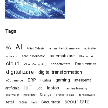
Tags
AI
5G
Allied Telesis
amenintari cibernetice
aplicatie
automatizare
atac cibernetic
aplicatii
Blockchain
cloud
Data center
conectivitate
Cloud Computing
digitalizare
digital transformation
ERP
gaming
Fujitsu
inteligenta
eCommerce
IoT
laptop
artificiala
Job
machine learning
Orange
malware
mobilitate
protectie date
ransomware
securitate
Securitate
retail
retea
SaaS