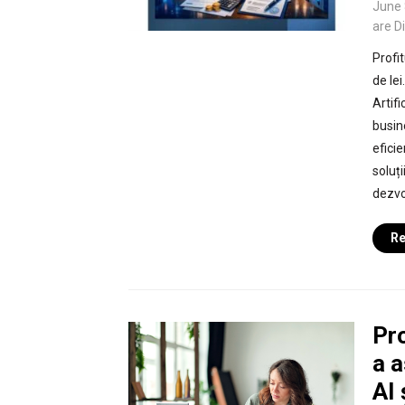
June 
are D
Profit
de le
Artifi
busin
efici
soluț
dezvol
Re
Pr
a a
AI 