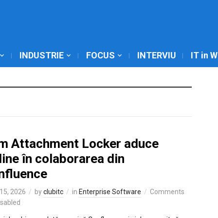
INDUSTRIE
FOCUS
INTERVIU
IT in 
m Attachment Locker aduce
ine în colaborarea din
nfluence
15, 2026
by
clubitc
in
Enterprise Software
Comments
isabled