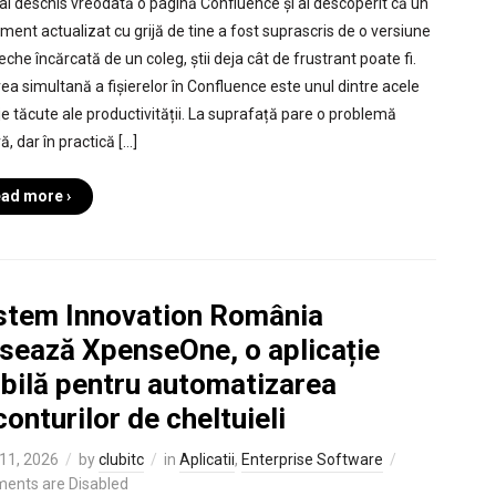
ai deschis vreodată o pagină Confluence și ai descoperit că un
ment actualizat cu grijă de tine a fost suprascris de o versiune
che încărcată de un coleg, știi deja cât de frustrant poate fi.
rea simultană a fișierelor în Confluence este unul dintre acele
je tăcute ale productivității. La suprafață pare o problemă
, dar în practică […]
ad more ›
stem Innovation România
nsează XpenseOne, o aplicație
bilă pentru automatizarea
onturilor de cheltuieli
11, 2026
by
clubitc
in
Aplicatii
,
Enterprise Software
ents are Disabled