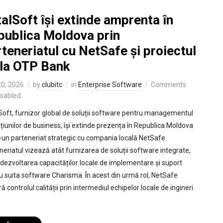
alSoft își extinde amprenta în
publica Moldova prin
teneriatul cu NetSafe și proiectul
 la OTP Bank
0, 2026
by
clubitc
in
Enterprise Software
Comments
isabled
Soft, furnizor global de soluții software pentru managementul
țiunilor de business, își extinde prezența în Republica Moldova
r-un parteneriat strategic cu compania locală NetSafe.
neriatul vizează atât furnizarea de soluții software integrate,
i dezvoltarea capacităților locale de implementare și suport
u suita software Charisma. În acest din urmă rol, NetSafe
ă controlul calității prin intermediul echipelor locale de ingineri