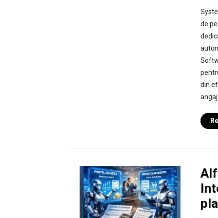
Syste
de pe
dedic
automa
Softwa
pentr
din ef
angaja
Re
Alf
Int
pl