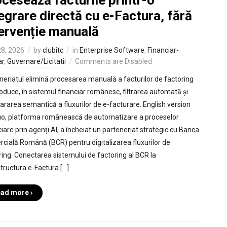
cesează facturile printr-o
egrare directă cu e-Factura, fără
tervenție manuală
8, 2026
by
clubitc
in
Enterprise Software
,
Financiar-
ar
,
Guvernare/Licitatii
Comments are Disabled
neriatul elimină procesarea manuală a facturilor de factoring
troduce, în sistemul financiar românesc, filtrarea automată și
rarea semantică a fluxurilor de e-facturare. English version
uo, platforma românească de automatizare a proceselor
ciare prin agenți AI, a încheiat un parteneriat strategic cu Banca
cială Română (BCR) pentru digitalizarea fluxurilor de
ring. Conectarea sistemului de factoring al BCR la
structura e-Factura […]
ad more ›