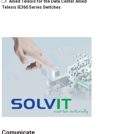
Allied Telesis for the Data Center Allied
Telesis IE360 Series Switches
Comunicate