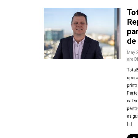
Tot
Re
par
de
May 2
are D
Total
opera
print
Parte
cât ș
pentr
asigur
[…]