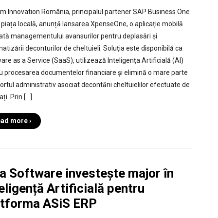
m Innovation România, principalul partener SAP Business One
 piața locală, anunță lansarea XpenseOne, o aplicație mobilă
ată managementului avansurilor pentru deplasări și
tizării deconturilor de cheltuieli. Soluția este disponibilă ca
re as a Service (SaaS), utilizează Inteligența Artificială (AI)
u procesarea documentelor financiare și elimină o mare parte
ortul administrativ asociat decontării cheltuielilor efectuate de
ți. Prin […]
ad more ›
a Software investește major în
eligență Artificială pentru
atforma ASiS ERP