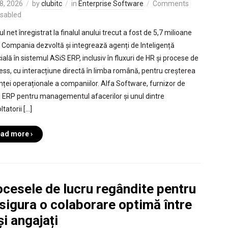
8, 2026
by
clubitc
in
Enterprise Software
Comments
isabled
ul net înregistrat la finalul anului trecut a fost de 5,7 milioane
i. Compania dezvoltă și integrează agenți de Inteligență
cială în sistemul ASiS ERP, inclusiv în fluxuri de HR și procese de
ess, cu interacțiune directă în limba română, pentru creșterea
enței operaționale a companiilor. Alfa Software, furnizor de
ii ERP pentru managementul afacerilor și unul dintre
tatorii […]
ad more ›
ocesele de lucru regândite pentru
sigura o colaborare optimă între
și angajați