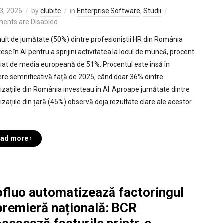
3, 2026
by
clubitc
in
Enterprise Software
,
Studii
ents are Disabled
ult de jumătate (50%) dintre profesioniștii HR din România
esc în AI pentru a sprijini activitatea la locul de muncă, procent
iat de media europeană de 51%. Procentul este însă în
ere semnificativă față de 2025, când doar 36% dintre
izațiile din România investeau în AI. Aproape jumătate dintre
izațiile din țară (45%) observă deja rezultate clare ale acestor
ad more ›
ofluo automatizează factoringul
premieră națională: BCR