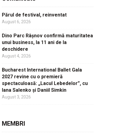
Părul de festival, reinventat
August 6, 2026
Dino Parc Râșnov confirmă maturitatea
unui business, la 11 ani de la
deschidere
August 4, 2026
Bucharest International Ballet Gala
2027 revine cu o premieră
spectaculoasă: „Lacul Lebedelor”, cu
Iana Salenko și Daniil Simkin
August 3, 2026
MEMBRI