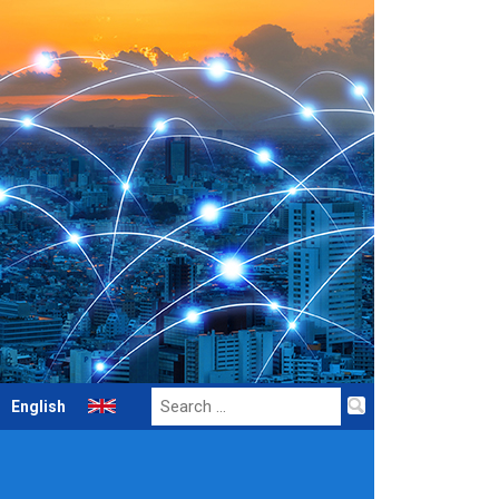
Search
English
for: