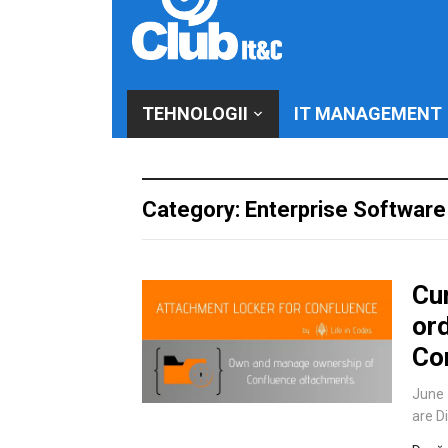
TEHNOLOGII
IT MANAGEMENT
Category: Enterprise Software
Cu
ord
Co
June 
are D