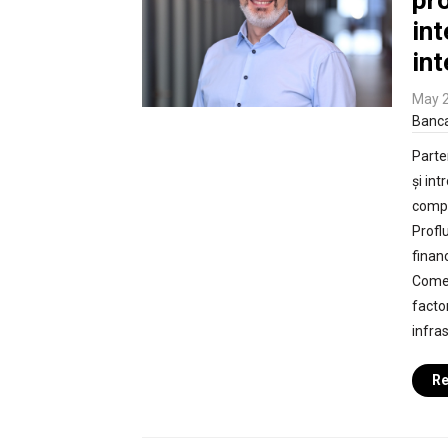
pro
int
in
May 2
Banc
Parte
și in
compa
Profl
finan
Comer
facto
infra
Re