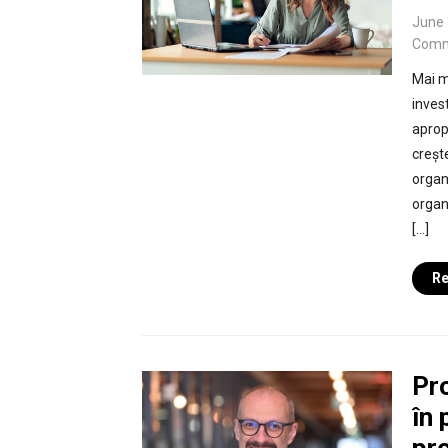
June 
Comm
Mai m
invest
aprop
creșt
organ
organ
[…]
Re
Pr
în 