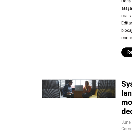
Dacă 
atașa
mai ve
Edita
bloca
minoră
Re
Sy
la
mo
dec
June 
Comm