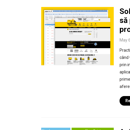
So
să
pr
May 6
Pract
când 
prin 
aplica
primeș
afere
Re