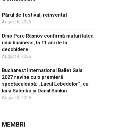
Părul de festival, reinventat
August 6, 2026
Dino Parc Râșnov confirmă maturitatea
unui business, la 11 ani de la
deschidere
August 4, 2026
Bucharest International Ballet Gala
2027 revine cu o premieră
spectaculoasă: „Lacul Lebedelor”, cu
Iana Salenko și Daniil Simkin
August 3, 2026
MEMBRI