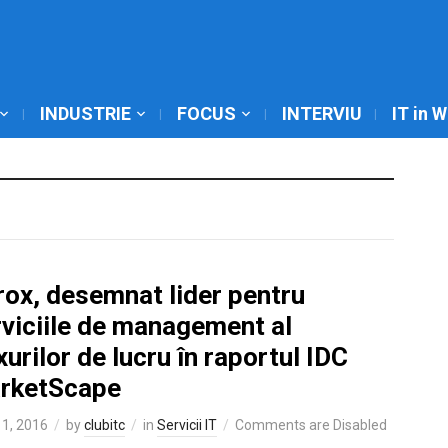
INDUSTRIE
FOCUS
INTERVIU
IT in 
rox, desemnat lider pentru
rviciile de management al
xurilor de lucru în raportul IDC
rketScape
1, 2016
by
clubitc
in
Servicii IT
Comments are Disabled