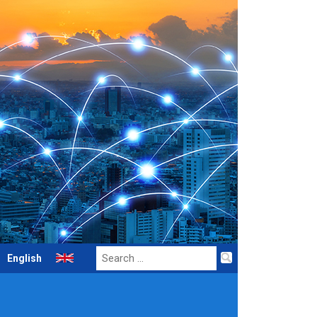
Search
English
for: