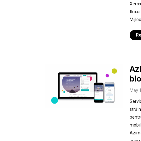
Xerox
fluxur
Mijlo
Re
Az
bi
May 1
Servic
străin
pentr
mobil
Azimo
unei 