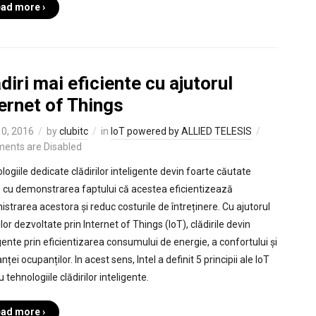
ad more ›
diri mai eficiente cu ajutorul
ernet of Things
0, 2016
by
clubitc
in
IoT powered by ALLIED TELESIS
ents are Disabled
logiile dedicate clădirilor inteligente devin foarte căutate
 cu demonstrarea faptului că acestea eficientizează
istrarea acestora și reduc costurile de întreținere. Cu ajutorul
ilor dezvoltate prin Internet of Things (IoT), clădirile devin
igente prin eficientizarea consumului de energie, a confortului și
nței ocupanților. In acest sens, Intel a definit 5 principii ale IoT
 tehnologiile clădirilor inteligente.
ad more ›