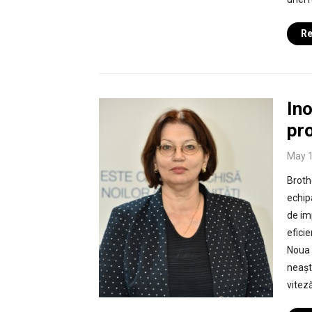
Re
Ino
pr
May 1
Broth
echip
de im
eficie
Noua 
neașt
vitez