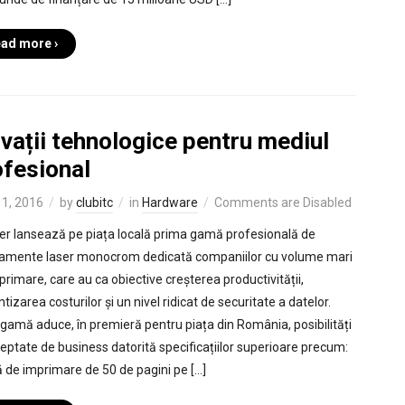
ad more ›
vații tehnologice pentru mediul
ofesional
1, 2016
by
clubitc
in
Hardware
Comments are Disabled
er lansează pe piața locală prima gamă profesională de
amente laser monocrom dedicată companiilor cu volume mari
primare, care au ca obiective creșterea productivității,
ntizarea costurilor și un nivel ridicat de securitate a datelor.
gamă aduce, în premieră pentru piața din România, posibilități
eptate de business datorită specificațiilor superioare precum:
ă de imprimare de 50 de pagini pe […]