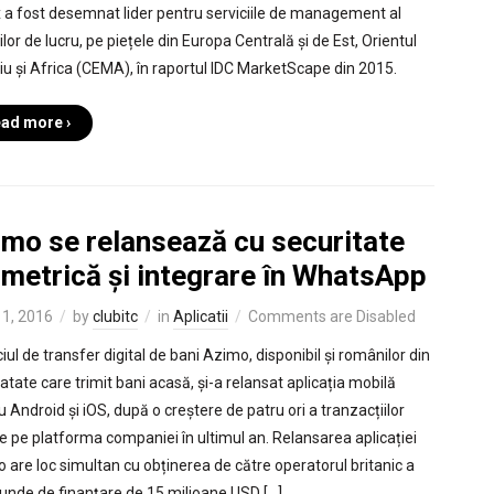
 a fost desemnat lider pentru serviciile de management al
ilor de lucru, pe piețele din Europa Centrală și de Est, Orientul
ciu și Africa (CEMA), în raportul IDC MarketScape din 2015.
ad more ›
imo se relansează cu securitate
ometrică și integrare în WhatsApp
1, 2016
by
clubitc
in
Aplicatii
Comments are Disabled
iul de transfer digital de bani Azimo, disponibil și românilor din
atate care trimit bani acasă, și-a relansat aplicația mobilă
u Android și iOS, după o creștere de patru ori a tranzacțiilor
e pe platforma companiei în ultimul an. Relansarea aplicației
 are loc simultan cu obținerea de către operatorul britanic a
runde de finanțare de 15 milioane USD […]