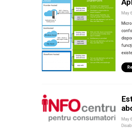
Ap
May 6
Micro
confo
dispo
funcți
existe
Re
Es
ab
May 6
Disab