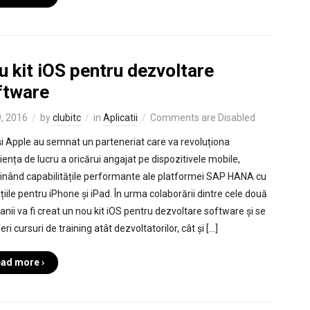
 kit iOS pentru dezvoltare
ftware
, 2016
by
clubitc
in
Aplicatii
Comments are Disabled
i Apple au semnat un parteneriat care va revoluționa
iența de lucru a oricărui angajat pe dispozitivele mobile,
nând capabilitățile performante ale platformei SAP HANA cu
țiile pentru iPhone și iPad. În urma colaborării dintre cele două
nii va fi creat un nou kit iOS pentru dezvoltare software și se
eri cursuri de training atât dezvoltatorilor, cât și […]
ad more ›