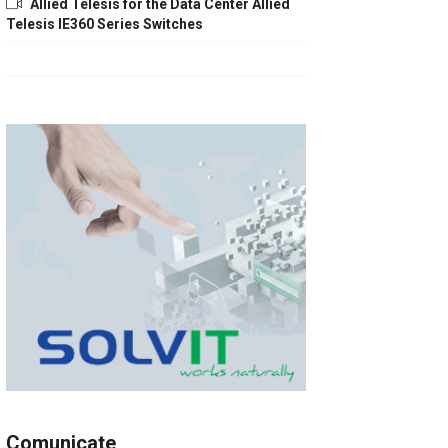
Allied Telesis for the Data Center Allied
Telesis IE360 Series Switches
Comunicate