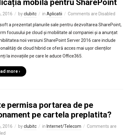
licația mobilă pentru SharePoint
, 2016
by
clubitc
in
Aplicatii
Comments are Disabled
soft a prezentat planurile sale pentru dezvoltarea SharePoint,
rm focusului pe cloud și mobilitate al companiei și a anunțat
nibilitatea noii versiuni SharePoint Server 2016 care include
onalități de cloud hibrid ce oferă acces mai ușor clienților
nți la inovațiile pe care le aduce Office365.
ad more ›
te permisa portarea de pe
onament pe cartela preplatita?
, 2016
by
clubitc
in
Internet/Telecom
Comments are
led