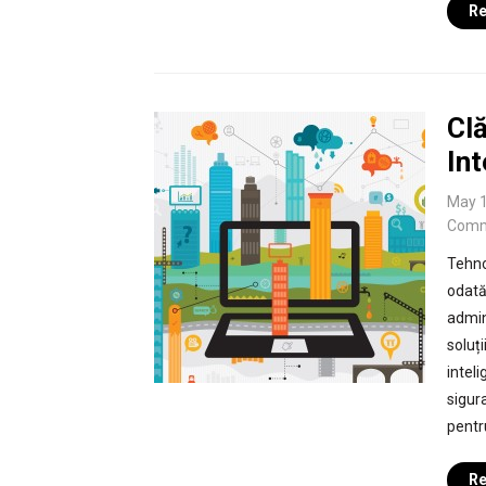
Re
Clă
Int
May 1
Comm
Tehno
odată
admin
soluți
intel
sigura
pentru
Re