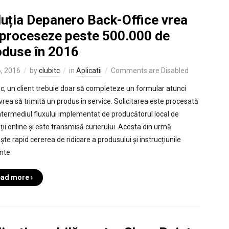
luția Depanero Back-Office vrea
 proceseze peste 500.000 de
oduse în 2016
, 2016
by
clubitc
in
Aplicatii
Comments are Disabled
ic, un client trebuie doar să completeze un formular atunci
vrea să trimită un produs în service. Solicitarea este procesată
intermediul fluxului implementat de producătorul local de
ții online și este transmisă curierului. Acesta din urmă
te rapid cererea de ridicare a produsului și instrucțiunile
nte.
ad more ›