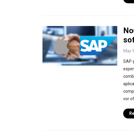
Nou
so
May 9
SAP ș
exper
combi
aplica
compa
vor of
Re