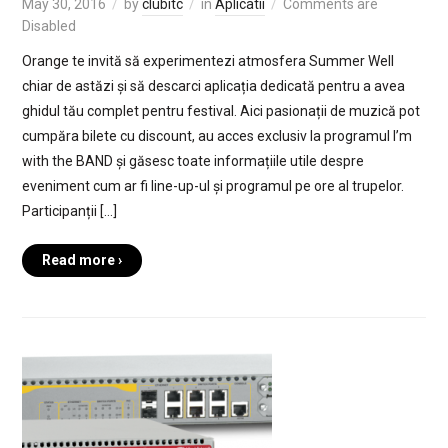
May 30, 2016
by
clubitc
in
Aplicatii
Comments are
Disabled
Orange te invită să experimentezi atmosfera Summer Well
chiar de astăzi și să descarci aplicația dedicată pentru a avea
ghidul tău complet pentru festival. Aici pasionații de muzică pot
cumpăra bilete cu discount, au acces exclusiv la programul I’m
with the BAND și găsesc toate informațiile utile despre
eveniment cum ar fi line-up-ul și programul pe ore al trupelor.
Participanții […]
Read more ›