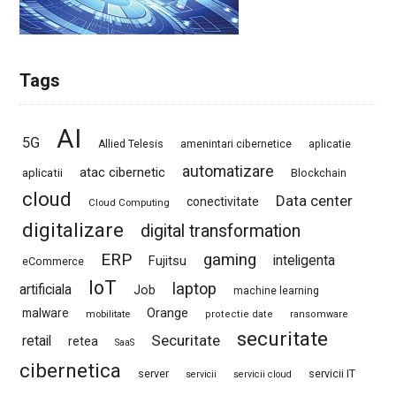
Tags
AI
5G
Allied Telesis
amenintari cibernetice
aplicatie
automatizare
atac cibernetic
aplicatii
Blockchain
cloud
Data center
conectivitate
Cloud Computing
digitalizare
digital transformation
ERP
gaming
Fujitsu
inteligenta
eCommerce
IoT
laptop
artificiala
Job
machine learning
Orange
malware
mobilitate
protectie date
ransomware
securitate
Securitate
retail
retea
SaaS
cibernetica
server
servicii IT
servicii
servicii cloud