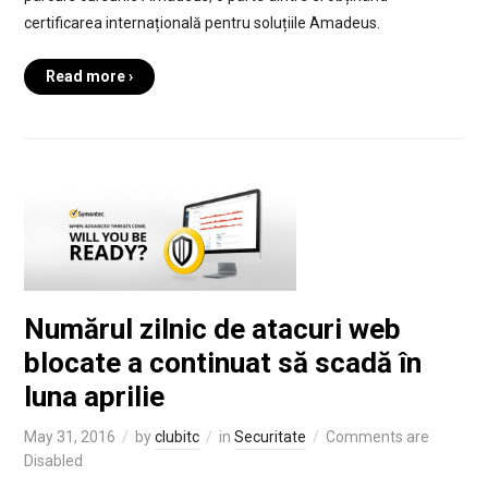
certificarea internațională pentru soluțiile Amadeus.
Read more ›
Numărul zilnic de atacuri web
blocate a continuat să scadă în
luna aprilie
May 31, 2016
by
clubitc
in
Securitate
Comments are
Disabled