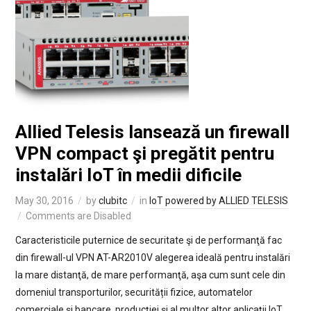
Allied Telesis lansează un firewall
VPN compact şi pregătit pentru
instalări IoT în medii dificile
May 30, 2016
by
clubitc
in
IoT powered by ALLIED TELESIS
Comments are Disabled
Caracteristicile puternice de securitate şi de performanţă fac
din firewall-ul VPN AT-AR2010V alegerea ideală pentru instalări
la mare distanţă, de mare performanţă, aşa cum sunt cele din
domeniul transporturilor, securității fizice, automatelor
comerciale și bancare, producţiei şi al multor altor aplicaţii IoT.