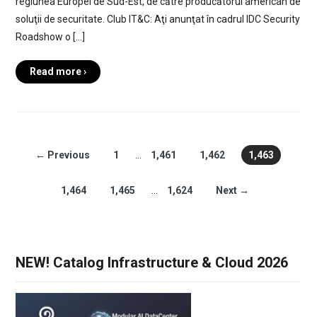
regiunea Europei de Sud-Est, de către producătorul american de
soluţii de securitate. Club IT&C: Aţi anunţat în cadrul IDC Security
Roadshow o […]
Read more ›
← Previous
1
…
1,461
1,462
1,463
1,464
1,465
…
1,624
Next →
NEW! Catalog Infrastructure & Cloud 2026