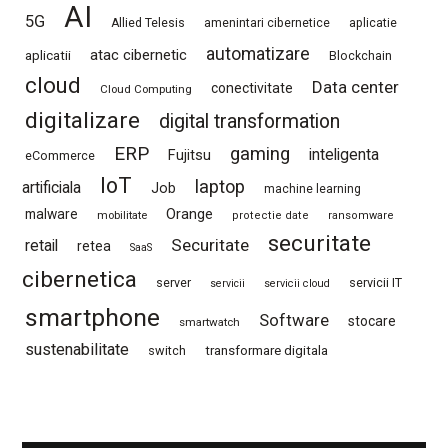
AI
5G
Allied Telesis
amenintari cibernetice
aplicatie
automatizare
atac cibernetic
aplicatii
Blockchain
cloud
Data center
conectivitate
Cloud Computing
digitalizare
digital transformation
ERP
gaming
Fujitsu
inteligenta
eCommerce
IoT
laptop
artificiala
Job
machine learning
Orange
malware
mobilitate
protectie date
ransomware
securitate
Securitate
retail
retea
SaaS
cibernetica
server
servicii IT
servicii
servicii cloud
smartphone
Software
stocare
smartwatch
sustenabilitate
switch
transformare digitala