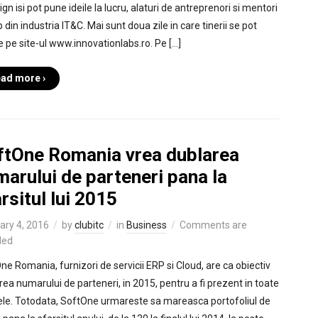
ign isi pot pune ideile la lucru, alaturi de antreprenori si mentori
 din industria IT&C. Mai sunt doua zile in care tinerii se pot
ie pe site-ul www.innovationlabs.ro. Pe […]
ad more ›
ftOne Romania vrea dublarea
arului de parteneri pana la
rsitul lui 2015
ary 4, 2016
by
clubitc
in
Business
Comments are
led
ne Romania, furnizori de servicii ERP si Cloud, are ca obiectiv
rea numarului de parteneri, in 2015, pentru a fi prezent in toate
ele. Totodata, SoftOne urmareste sa mareasca portofoliul de