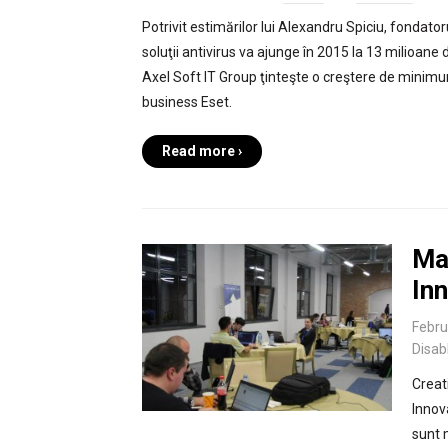
Potrivit estimărilor lui Alexandru Spiciu, fondator
soluţii antivirus va ajunge în 2015 la 13 milioane
Axel Soft IT Group ţinteşte o creştere de minimu
business Eset.
Read more ›
Mai
In
Febru
Disab
Creat
Innova
sunt m