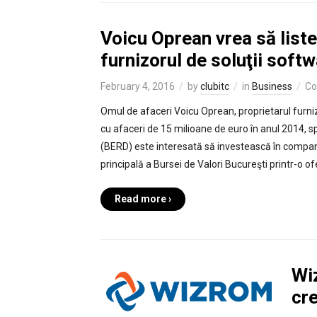
Voicu Oprean vrea să liste
furnizorul de soluţii soft
February 4, 2016
by
clubitc
in
Business
Co
Omul de afaceri Voicu Oprean, proprietarul furniz
cu afaceri de 15 milioane de euro în anul 2014,
(BERD) este interesată să investească în compan
principală a Bursei de Valori Bucureşti printr-o ofe
Read more ›
Wi
cre