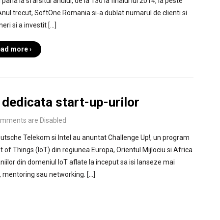
i pana la sfarsitul anului, de la 130 la finalul lui 2014, la peste
Anul trecut, SoftOne Romania si-a dublat numarul de clienti si
eri si a investit […]
ad more ›
 dedicata start-up-urilor
mments are Disabled
eutsche Telekom si Intel au anuntat Challenge Up!, un program
 of Things (IoT) din regiunea Europa, Orientul Mijlociu si Africa
ilor din domeniul IoT aflate la inceput sa isi lanseze mai
, mentoring sau networking. […]