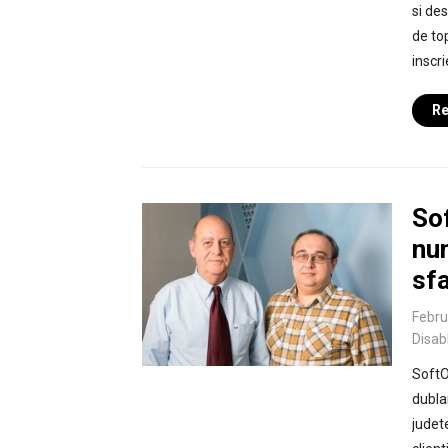
si des
de top
inscr
Re
So
num
sfa
Febru
Disab
SoftO
dubla
judet