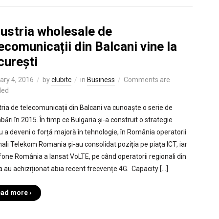
dustria wholesale de
ecomunicații din Balcani vine la
curești
ary 4, 2016
by
clubitc
in
Business
Comments are
led
tria de telecomunicații din Balcani va cunoaște o serie de
ări în 2015. În timp ce Bulgaria și-a construit o strategie
u a deveni o forță majoră în tehnologie, în România operatorii
nali Telekom Romania și-au consolidat poziția pe piața ICT, iar
one România a lansat VoLTE, pe când operatorii regionali din
a au achiziționat abia recent frecvențe 4G. Capacity […]
ad more ›