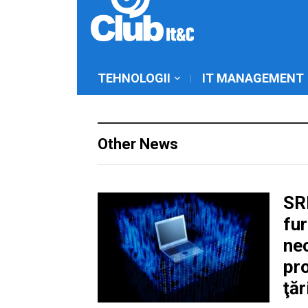
TEHNOLOGII
IT MANAGEMENT
Other News
SRI
fu
nec
pro
ţăr