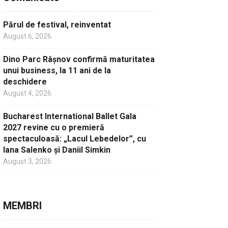
Părul de festival, reinventat
August 6, 2026
Dino Parc Râșnov confirmă maturitatea
unui business, la 11 ani de la
deschidere
August 4, 2026
Bucharest International Ballet Gala
2027 revine cu o premieră
spectaculoasă: „Lacul Lebedelor”, cu
Iana Salenko și Daniil Simkin
August 3, 2026
MEMBRI