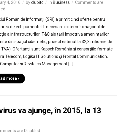
ary 4, 2016
by
clubitc
in
Business
Comments are
led
ciul Român de Informaţii (SRI) a primit cinci oferte pentru
zarea de echipamente IT necesare sistemului naţional de
ţie a infrastructurilor IT&C ale ţării împotriva ameninţărilor
ite din spaţiul cibernetic, proiect estimat la 32,3 milioane de
cu TVA). Ofertanţii sunt Kapsch România şi consorţiile formate
ira Telecom, Logika IT Solutions şi Frontal Communication,
 Computer şi Revitalco Management […]
ad more ›
ivirus va ajunge, în 2015, la 13
mments are Disabled