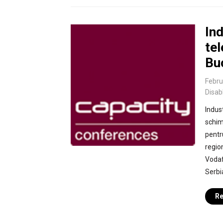
In
tel
Bu
Febru
Disab
Indus
schimb
pentr
regio
Vodaf
Serbi
Re