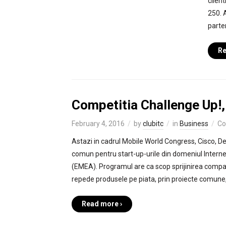
client
250. 
parten
Re
Competitia Challenge Up!,
February 4, 2016
by
clubitc
in
Business
Co
Astazi in cadrul Mobile World Congress, Cisco, D
comun pentru start-up-urile din domeniul Internet
(EMEA). Programul are ca scop sprijinirea compani
repede produsele pe piata, prin proiecte comune
Read more ›