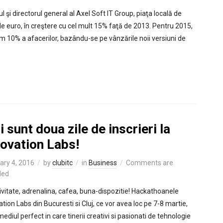
ul şi directorul general al Axel Soft IT Group, piaţa locală de
 de euro, în creştere cu cel mult 15% faţă de 2013. Pentru 2015,
m 10% a afacerilor, bazându-se pe vânzările noii versiuni de
 sunt doua zile de inscrieri la
novation Labs!
ary 4, 2016
by
clubitc
in
Business
Comments are
led
ivitate, adrenalina, cafea, buna-dispozitie! Hackathoanele
tion Labs din Bucuresti si Cluj, ce vor avea loc pe 7-8 martie,
ediul perfect in care tinerii creativi si pasionati de tehnologie