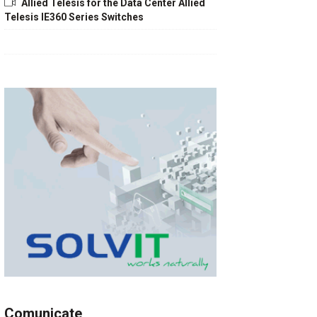
Allied Telesis for the Data Center Allied
Telesis IE360 Series Switches
Comunicate