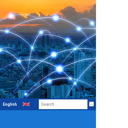
Search
English
for: