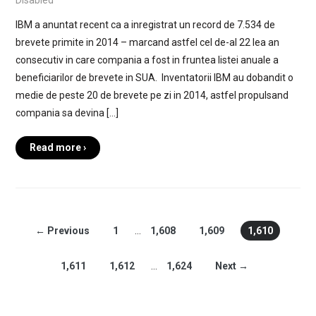
IBM a anuntat recent ca a inregistrat un record de 7.534 de
brevete primite in 2014 – marcand astfel cel de-al 22 lea an
consecutiv in care compania a fost in fruntea listei anuale a
beneficiarilor de brevete in SUA. Inventatorii IBM au dobandit o
medie de peste 20 de brevete pe zi in 2014, astfel propulsand
compania sa devina […]
Read more ›
← Previous
1
…
1,608
1,609
1,610
1,611
1,612
…
1,624
Next →