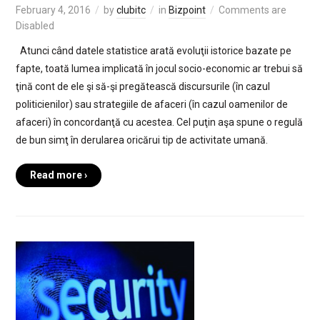
February 4, 2016
by
clubitc
in
Bizpoint
Comments are
Disabled
Atunci când datele statistice arată evoluţii istorice bazate pe
fapte, toată lumea implicată în jocul socio-economic ar trebui să
ţină cont de ele şi să-şi pregătească discursurile (în cazul
politicienilor) sau strategiile de afaceri (în cazul oamenilor de
afaceri) în concordanţă cu acestea. Cel puţin aşa spune o regulă
de bun simţ în derularea oricărui tip de activitate umană.
Read more ›