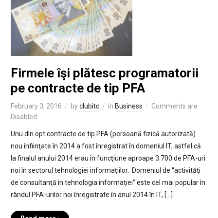
Firmele îşi plătesc programatorii
pe contracte de tip PFA
February 3, 2016
by
clubitc
in
Business
Comments are
Disabled
Unu din opt contracte de tip PFA (persoană fizică autorizată)
nou înfiinţate în 2014 a fost înregistrat în domeniul IT, astfel că
la finalul anului 2014 erau în funcţiune aproape 3.700 de PFA-uri
noi în sectorul tehnologiei informaţiilor. Domeniul de “activităţi
de consultanţă în tehnologia informaţiei” este cel mai popular în
rândul PFA-urilor noi înregistrate în anul 2014 în IT, […]