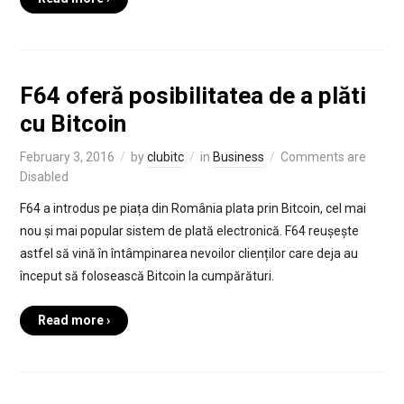
F64 oferă posibilitatea de a plăti
cu Bitcoin
February 3, 2016
by
clubitc
in
Business
Comments are
Disabled
F64 a introdus pe piața din România plata prin Bitcoin, cel mai
nou și mai popular sistem de plată electronică. F64 reușește
astfel să vină în întâmpinarea nevoilor clienților care deja au
început să folosească Bitcoin la cumpărături.
Read more ›