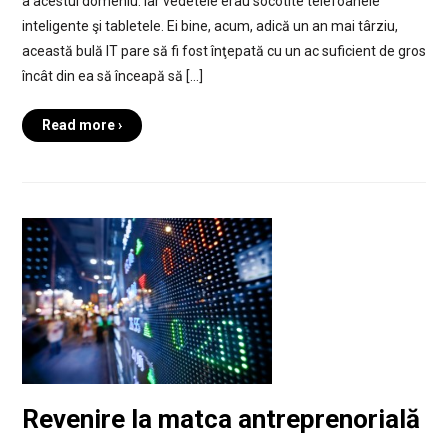
a acestui domeniu. Iar vedetele erau socotite telefoanele
inteligente şi tabletele. Ei bine, acum, adică un an mai târziu,
această bulă IT pare să fi fost înţepată cu un ac suficient de gros
încât din ea să înceapă să […]
Read more ›
Revenire la matca antreprenorială