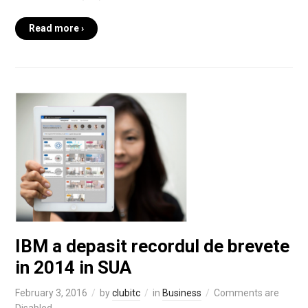
Read more ›
IBM a depasit recordul de brevete
in 2014 in SUA
February 3, 2016
by
clubitc
in
Business
Comments are
Disabled