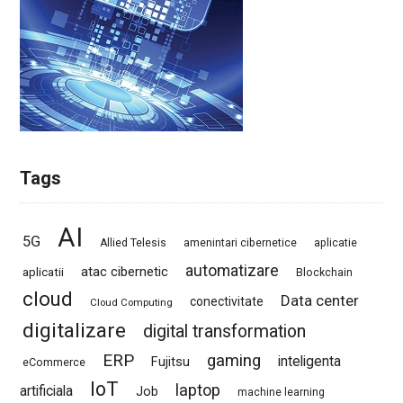
Tags
AI
5G
Allied Telesis
amenintari cibernetice
aplicatie
automatizare
atac cibernetic
aplicatii
Blockchain
cloud
Data center
conectivitate
Cloud Computing
digitalizare
digital transformation
ERP
gaming
Fujitsu
inteligenta
eCommerce
IoT
laptop
artificiala
Job
machine learning