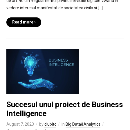
de art. 40 din Regulamentul privind serviciile digitale. Avand in
vedere interesul manifestat de societatea civila si […]
Read more ›
Succesul unui proiect de Business
Intelligence
August 7, 2023
by
clubitc
in
Big Data&Analytics