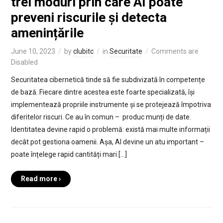
trei moduri prin care AI poate
preveni riscurile și detecta
amenințările
June 10, 2023
by
clubitc
in
Securitate
Comments are
Disabled
Securitatea cibernetică tinde să fie subdivizată în competențe
de bază. Fiecare dintre acestea este foarte specializată, își
implementează propriile instrumente și se protejează împotriva
diferitelor riscuri. Ce au în comun – produc munți de date.
Identitatea devine rapid o problemă: există mai multe informații
decât pot gestiona oamenii. Așa, AI devine un atu important –
poate înțelege rapid cantități mari […]
Read more ›