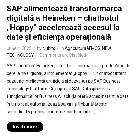
SAP alimentează transformarea
digitală a Heineken – chatbotul
„Hoppy” accelerează accesul la
date și eficiența operațională
June 4, 2025
by
clubitc
in
Agricultura&FMCG
,
NEW
TECHNOLOGY
Comments are Disabled
SAP anunță că Heineken, unul dintre cei mai mari producători de
bere la nivel global, a implementat „Hoppy” – un chatbot intern
bazat pe inteligență artificială și dezvoltat pe SAP Business
Technology Platform. Cu suportul SAP Datasphere și al
funcționalităților Business AI, soluția oferă acces instant la date
în timp real, automatizează sarcini și îmbunătățește
semnificativ procesele interne, contribuind la […]
Read more ›