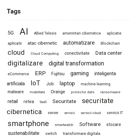
Tags
AI
5G
Allied Telesis
amenintari cibernetice
aplicatie
automatizare
atac cibernetic
aplicatii
Blockchain
cloud
Data center
conectivitate
Cloud Computing
digitalizare
digital transformation
ERP
gaming
Fujitsu
inteligenta
eCommerce
IoT
laptop
artificiala
Job
machine learning
Orange
malware
mobilitate
protectie date
ransomware
securitate
Securitate
retail
retea
SaaS
cibernetica
server
servicii IT
servicii
servicii cloud
smartphone
Software
stocare
smartwatch
sustenabilitate
switch
transformare digitala