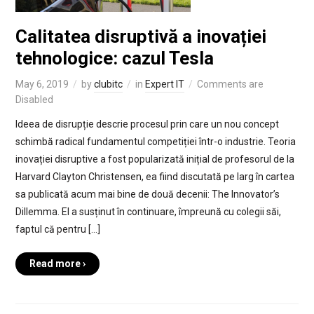
Calitatea disruptivă a inovației
tehnologice: cazul Tesla
May 6, 2019
by
clubitc
in
Expert IT
Comments are
Disabled
Ideea de disrupție descrie procesul prin care un nou concept
schimbă radical fundamentul competiției într-o industrie. Teoria
inovației disruptive a fost popularizată inițial de profesorul de la
Harvard Clayton Christensen, ea fiind discutată pe larg în cartea
sa publicată acum mai bine de două decenii: The Innovator’s
Dillemma. El a susținut în continuare, împreună cu colegii săi,
faptul că pentru […]
Read more ›