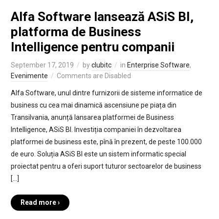
Alfa Software lansează ASiS BI,
platforma de Business
Intelligence pentru companii
September 17, 2019
by
clubitc
in
Enterprise Software
,
Evenimente
Comments are Disabled
Alfa Software, unul dintre furnizorii de sisteme informatice de
business cu cea mai dinamică ascensiune pe piața din
Transilvania, anunță lansarea platformei de Business
Intelligence, ASiS BI. Investiția companiei în dezvoltarea
platformei de business este, pînă în prezent, de peste 100.000
de euro. Soluția ASiS BI este un sistem informatic special
proiectat pentru a oferi suport tuturor sectoarelor de business
[…]
Read more ›