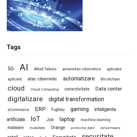
Tags
AI
5G
Allied Telesis
amenintari cibernetice
aplicatie
automatizare
atac cibernetic
aplicatii
Blockchain
cloud
Data center
conectivitate
Cloud Computing
digitalizare
digital transformation
ERP
gaming
Fujitsu
inteligenta
eCommerce
IoT
laptop
artificiala
Job
machine learning
Orange
malware
mobilitate
protectie date
ransomware
securitate