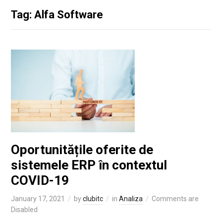
Tag: Alfa Software
Oportunitățile oferite de
sistemele ERP în contextul
COVID-19
January 17, 2021
by
clubitc
in
Analiza
Comments are
Disabled