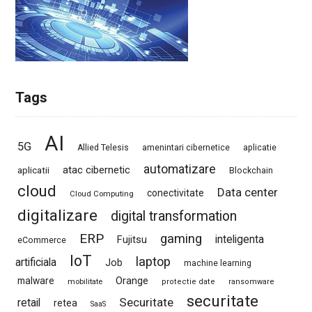
Tags
AI
5G
Allied Telesis
amenintari cibernetice
aplicatie
automatizare
atac cibernetic
aplicatii
Blockchain
cloud
Data center
conectivitate
Cloud Computing
digitalizare
digital transformation
ERP
gaming
Fujitsu
inteligenta
eCommerce
IoT
laptop
artificiala
Job
machine learning
Orange
malware
mobilitate
protectie date
ransomware
securitate
Securitate
retail
retea
SaaS