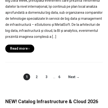
Big Data Week, principalul eveniment care prezintă fenomenul
datelor la nivel internațional, își continuă pe plan local analiza
aprofundată a domeniului big data, sub organizarea companiilor
de tehnologie specializate în servicii de big data și management
de infrastructură – eSolutions și MetalSoft. De la arhitecturi de
big data, infrastructură și cloud, la BI și analytics, evenimentul
prezintă imaginea complexă a […]
Read more ›
1
2
3
…
6
Next →
NEW! Catalog Infrastructure & Cloud 2026