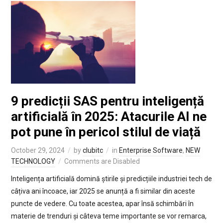
9 predicții SAS pentru inteligență
artificială în 2025: Atacurile AI ne
pot pune în pericol stilul de viață
October 29, 2024
by
clubitc
in
Enterprise Software
,
NEW
TECHNOLOGY
Comments are Disabled
Inteligența artificială domină știrile și predicțiile industriei tech de
câțiva ani încoace, iar 2025 se anunță a fi similar din aceste
puncte de vedere. Cu toate acestea, apar însă schimbări în
materie de trenduri și câteva teme importante se vor remarca,