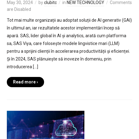
May 30, 2024
by
clubitc
in
NEW TECHNOLOGY
Comments
are Disabled
Tot mai multe organizații au adoptat soluții de AI generativ (GAI)
în ultimul an, iar rezultatele acestor implementări încep să
apară. SAS, lider global în AI și analytics, arată cum platforma
sa, SAS Viya, care folosește modele lingvistice mari (LLM)
pentru a sprijini clienții în accelerarea productivității și eficienței.
Și în 2024, SAS plănuiește să inoveze în domeniu, prin
introducerea […]
Read more ›