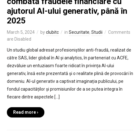
combată fraudele financiare cu
ajutorul AI-ului generativ, până în
2025
March 5, 2024
by
clubitc
in
Securitate
,
Studii
Comments
are Disabled
Un studiu global adresat profesioniștilor anti-fraudă, realizat de
către SAS, lider global în AI și analytics, în parteneriat cu ACFE,
dezvăluie un entuziasm foarte ridicat în privința AI-ului
generativ, însă este prezentată și o realitate plină de provocări în
domeniu. AI-ul generativ a captivat imaginația publicului, pe
fondul capacităților și promisiunilor de a se putea integra în
fiecare dintre aspectele […]
Read more ›