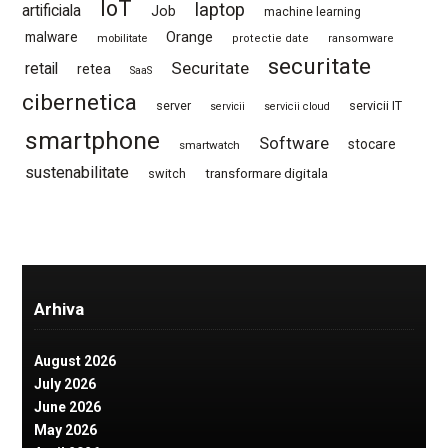
IoT
laptop
artificiala
Job
machine learning
Orange
malware
mobilitate
protectie date
ransomware
securitate
Securitate
retail
retea
SaaS
cibernetica
server
servicii IT
servicii
servicii cloud
smartphone
Software
stocare
smartwatch
sustenabilitate
switch
transformare digitala
Arhiva
August 2026
July 2026
June 2026
May 2026