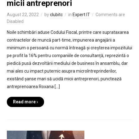
micii antreprenori
August 22, 2022
by
clubitc
in
Expert IT
Comments are
Disabled
Noile schimbări aduse Codului Fiscal, printre care suprataxarea
contractelor de muncă part-time, impunerea angajării a
minimum o persoană cu normă întreagă și creșterea impozitului
pe profit la 16% pentru companiile de consultanță, reprezintă o
piedică pusă dezvoltării mediului de business în ansamblu, dar
mai ales cu impact puternic asupra microîntreprinderilor,
existând șanse mari să ucidă micii antreprenori, punctează
antreprenoarea Roxana […]
Read more ›