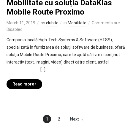
Mobilitate cu soluția DataKlas
Mobile Route Proximo
March 11, 2019
by
clubitc
in
Mobilitate
Comments are
Disabled
Compania locală High-Tech Systems & Software (HTSS),
specializată în furnizarea de soluţii software de business, oferă
soluţia Mobile Route Proximo, care te ajută să livrezi conținut
interactiv (text, imagini, video) direct către client, astfel:
[…]
Read more ›
1
2
Next →