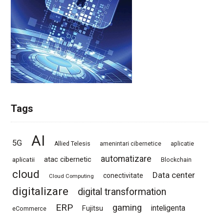
Tags
AI
5G
Allied Telesis
amenintari cibernetice
aplicatie
automatizare
atac cibernetic
aplicatii
Blockchain
cloud
Data center
conectivitate
Cloud Computing
digitalizare
digital transformation
ERP
gaming
Fujitsu
inteligenta
eCommerce