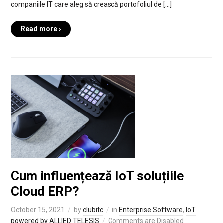
companiile IT care aleg să crească portofoliul de […]
Read more ›
Cum influențează IoT soluțiile
Cloud ERP?
October 15, 2021
by
clubitc
in
Enterprise Software
,
IoT
powered by ALLIED TELESIS
Comments are Disabled