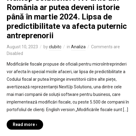
România ar putea deveni istorie
până în martie 2024. Lipsa de
predictibilitate va afecta puternic
antreprenorii
August 10, 2023
by
clubitc
in
Analiza
Comments are
Disabled
Modificările fiscale propuse de oficiali pentru microîntreprinderi
vor afecta în special micile afaceri, iar lipsa de predictibilitate a
Codului fiscal ar putea împinge investitorii către alte piețe,
avertizează reprezentanții NextUp Solutions, una dintre cele
mai mari companii de soluții software pentru business, care
implementează modificări fiscale, cu peste 5.500 de companii în
portofoliul de clienţi. English version „Modificările fiscale sunt […]
Read more ›