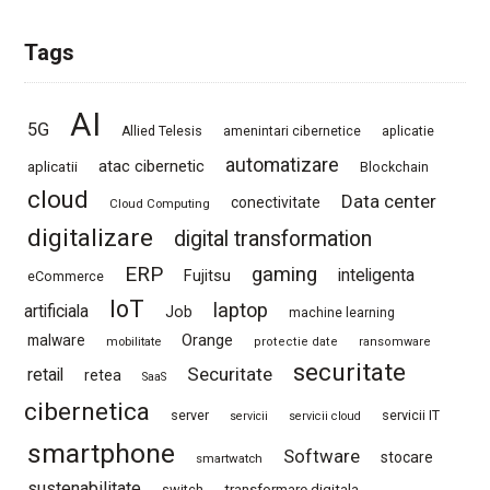
Tags
AI
5G
Allied Telesis
amenintari cibernetice
aplicatie
automatizare
atac cibernetic
aplicatii
Blockchain
cloud
Data center
conectivitate
Cloud Computing
digitalizare
digital transformation
ERP
gaming
Fujitsu
inteligenta
eCommerce
IoT
laptop
artificiala
Job
machine learning
Orange
malware
mobilitate
protectie date
ransomware
securitate
Securitate
retail
retea
SaaS
cibernetica
server
servicii IT
servicii
servicii cloud
smartphone
Software
stocare
smartwatch
sustenabilitate
switch
transformare digitala