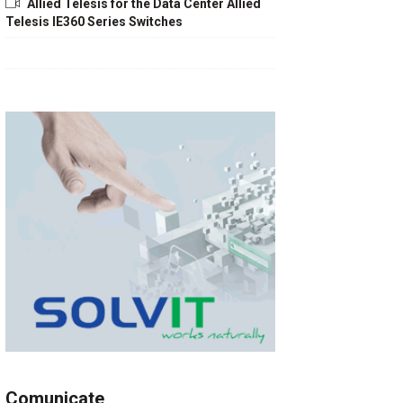
Allied Telesis for the Data Center Allied
Telesis IE360 Series Switches
Comunicate