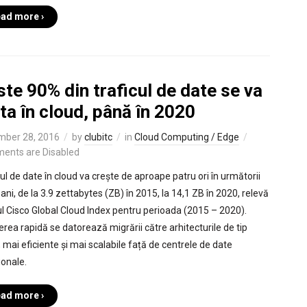
ad more ›
te 90% din traficul de date se va
a în cloud, până în 2020
mber 28, 2016
by
clubitc
in
Cloud Computing / Edge
ents are Disabled
cul de date în cloud va crește de aproape patru ori în următorii
ani, de la 3.9 zettabytes (ZB) în 2015, la 14,1 ZB în 2020, relevă
ul Cisco Global Cloud Index pentru perioada (2015 – 2020).
erea rapidă se datorează migrării către arhitecturile de tip
, mai eficiente și mai scalabile față de centrele de date
ionale.
ad more ›