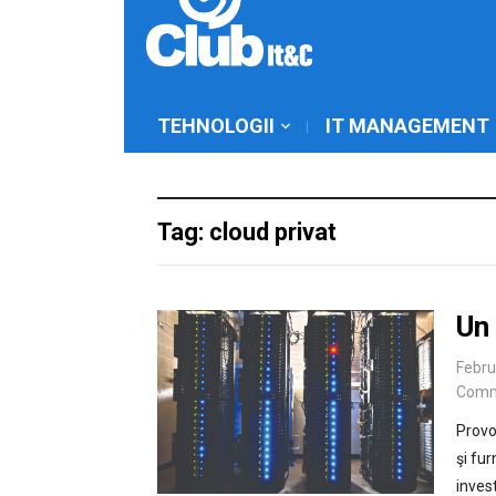
TEHNOLOGII
IT MANAGEMENT
Tag: cloud privat
Un
Febru
Comm
Provo
şi fur
invest