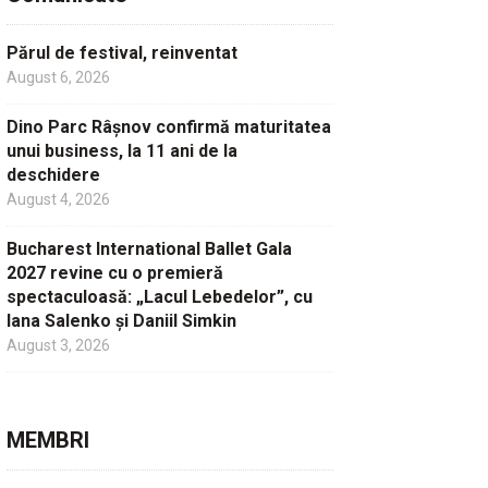
Părul de festival, reinventat
August 6, 2026
Dino Parc Râșnov confirmă maturitatea
unui business, la 11 ani de la
deschidere
August 4, 2026
Bucharest International Ballet Gala
2027 revine cu o premieră
spectaculoasă: „Lacul Lebedelor”, cu
Iana Salenko și Daniil Simkin
August 3, 2026
MEMBRI