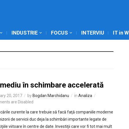
INDUSTRIE
FOCUS
INTERVIU
IT in 
 mediu în schimbare accelerată
ary 20, 2017
by
Bogdan Marchidanu
in
Analiza
ents are Disabled
cările curente la care trebuie să facă faţă companiile moderne
nizorii de servicii duc deja la schimbări importante legate de
iţiile viitoare în centre de date. Investiţii care vor fi tot mai mult