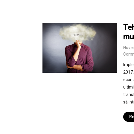
Teh
mul
Nove
Comm
Implem
2017,
econo
ultim
trans
să int
Re