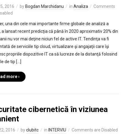
15, 2016
by
Bogdan Marchidanu
in
Analiza
Comments
isabled
er, una din cele mai importante firme globale de analiză a
i, a lansat recent predicţia că până în 2020 aproximativ 20% din
ii nu vor mai deţine niciun fel de active IT. Tendinţa va fi
tată de serviciile tip cloud, virtualizare şi angajaţii care îşi
sc propriile dispozitive IT ca să lucreze de la distanţă folosind
le de tip […]
ad more ›
uritate cibernetică în viziunea
nient
 22, 2016
by
clubitc
in
INTERVIU
Comments are Disabled