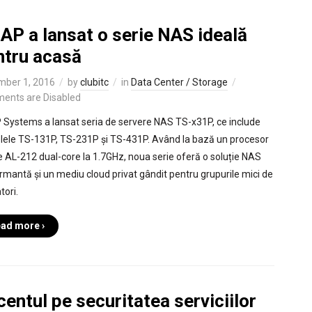
AP a lansat o serie NAS ideală
ntru acasă
ber 1, 2016
by
clubitc
in
Data Center / Storage
ents are Disabled
Systems a lansat seria de servere NAS TS-x31P, ce include
ele TS-131P, TS-231P și TS-431P. Având la bază un procesor
e AL-212 dual-core la 1.7GHz, noua serie oferă o soluție NAS
rmantă și un mediu cloud privat gândit pentru grupurile mici de
atori.
ad more ›
entul pe securitatea serviciilor