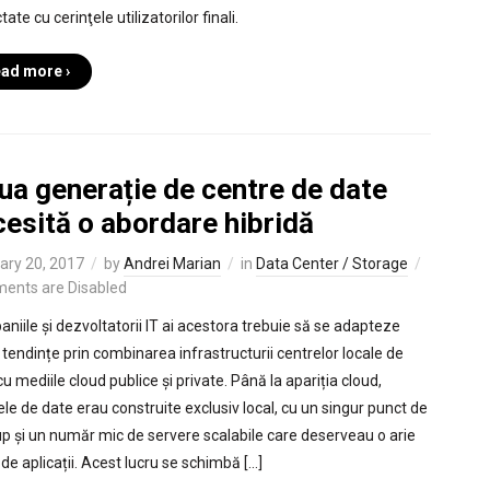
ate cu cerinţele utilizatorilor finali.
ad more ›
ua generație de centre de date
esită o abordare hibridă
ary 20, 2017
by
Andrei Marian
in
Data Center / Storage
ents are Disabled
niile și dezvoltatorii IT ai acestora trebuie să se adapteze
r tendințe prin combinarea infrastructurii centrelor locale de
u mediile cloud publice și private. Până la apariția cloud,
ele de date erau construite exclusiv local, cu un singur punct de
p și un număr mic de servere scalabile care deserveau o arie
de aplicații. Acest lucru se schimbă […]