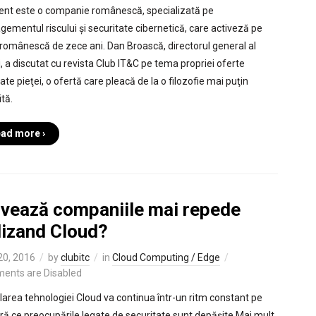
nt este o companie românescă, specializată pe
ementul riscului și securitate cibernetică, care activeză pe
 românescă de zece ani. Dan Broască, directorul general al
i, a discutat cu revista Club IT&C pe tema propriei oferte
te pieţei, o ofertă care pleacă de la o filozofie mai puţin
ită.
ad more ›
ovează companiile mai repede
lizand Cloud?
 20, 2016
by
clubitc
in
Cloud Computing / Edge
ents are Disabled
larea tehnologiei Cloud va continua într-un ritm constant pe
ă ce preocupările legate de securitate sunt depășite Mai mult