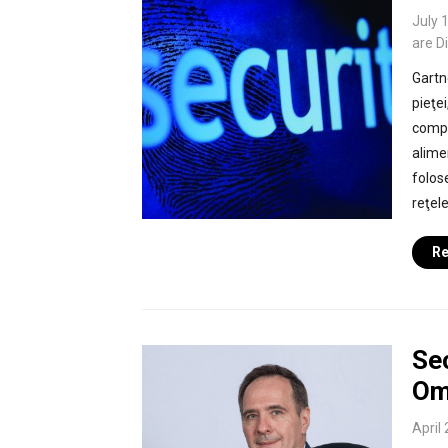
July 
are D
Gartn
pieţe
compan
alimen
folose
reţele
Re
Sec
Om
April