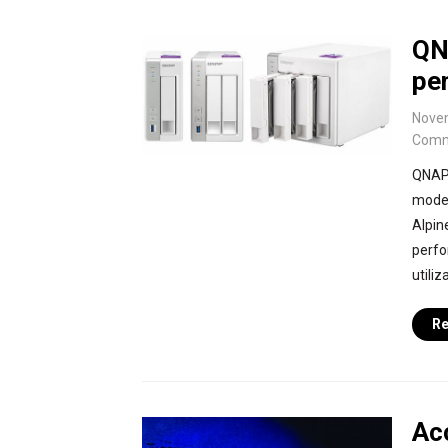
QN
pe
Novem
Comm
QNAP 
model
Alpin
perfo
utiliz
Re
Acc