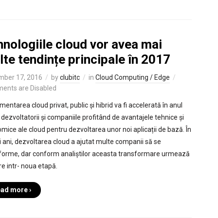
nologiile cloud vor avea mai
te tendințe principale în 2017
mber 17, 2016
by
clubitc
in
Cloud Computing / Edge
ents are Disabled
entarea cloud privat, public și hibrid va fi accelerată în anul
 dezvoltatorii și companiile profitând de avantajele tehnice și
mice ale cloud pentru dezvoltarea unor noi aplicații de bază. În
ii ani, dezvoltarea cloud a ajutat multe companii să se
forme, dar conform analiștilor aceasta transformare urmează
re intr- noua etapă.
ad more ›