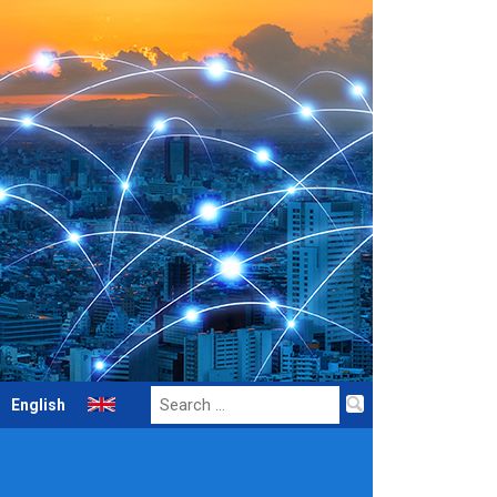
Search
English
for: