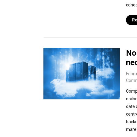
conect
Re
No
nec
Febru
Comm
Compa
noilo
date c
centr
backu
mare 