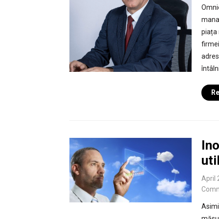
Omnie
manag
piața
firme
adresa
întâln
Re
In
uti
April
Comm
Asimi
măsur