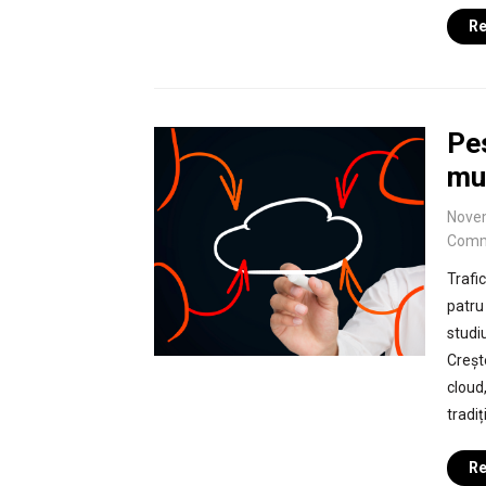
Re
Pes
mut
Nove
Comm
Trafi
patru 
studi
Creșt
cloud
tradiț
Re