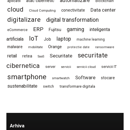
automatizare
atac cibernetic
aplicatii
Blockchain
cloud
Data center
conectivitate
Cloud Computing
digitalizare
digital transformation
ERP
gaming
Fujitsu
inteligenta
eCommerce
IoT
laptop
artificiala
Job
machine learning
Orange
malware
mobilitate
protectie date
ransomware
securitate
Securitate
retail
retea
SaaS
cibernetica
server
servicii IT
servicii
servicii cloud
smartphone
Software
stocare
smartwatch
sustenabilitate
switch
transformare digitala
Arhiva