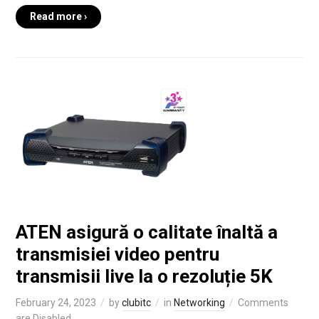
Read more ›
ATEN asigură o calitate înaltă a
transmisiei video pentru
transmisii live la o rezoluție 5K
February 24, 2023
by
clubitc
in
Networking
Comments
are Disabled