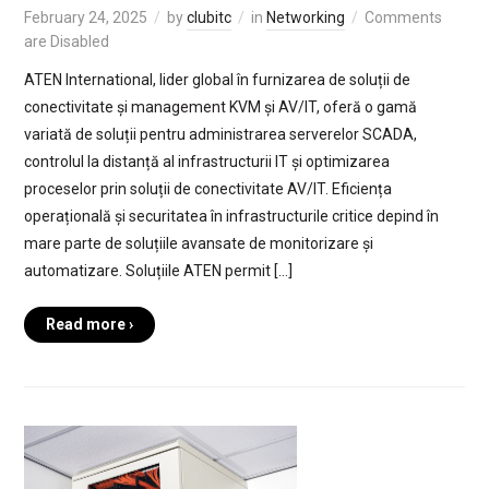
February 24, 2025
by
clubitc
in
Networking
Comments
are Disabled
ATEN International, lider global în furnizarea de soluții de
conectivitate și management KVM și AV/IT, oferă o gamă
variată de soluții pentru administrarea serverelor SCADA,
controlul la distanță al infrastructurii IT și optimizarea
proceselor prin soluții de conectivitate AV/IT. Eficiența
operațională și securitatea în infrastructurile critice depind în
mare parte de soluțiile avansate de monitorizare și
automatizare. Soluțiile ATEN permit […]
Read more ›