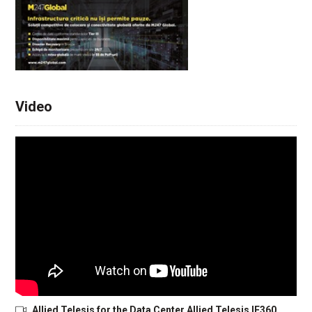
Video
Allied Telesis for the Data Center Allied Telesis IE360