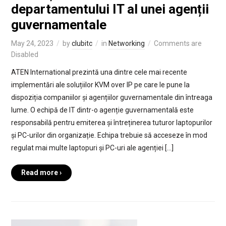
departamentului IT al unei agenții
guvernamentale
May 24, 2023
by
clubitc
in
Networking
Comments are
Disabled
ATEN International prezintă una dintre cele mai recente
implementări ale soluțiilor KVM over IP pe care le pune la
dispoziția companiilor și agențiilor guvernamentale din întreaga
lume. O echipă de IT dintr-o agenție guvernamentală este
responsabilă pentru emiterea și întreținerea tuturor laptopurilor
și PC-urilor din organizație. Echipa trebuie să acceseze în mod
regulat mai multe laptopuri și PC-uri ale agenției […]
Read more ›