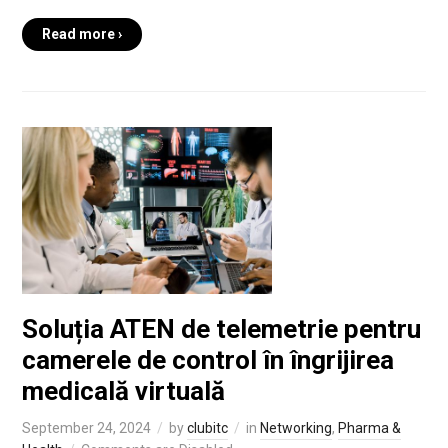
Read more ›
Soluția ATEN de telemetrie pentru
camerele de control în îngrijirea
medicală virtuală
September 24, 2024
by
clubitc
in
Networking
,
Pharma &