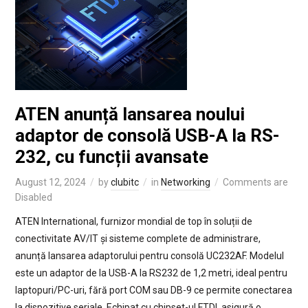
ATEN anunță lansarea noului
adaptor de consolă USB-A la RS-
232, cu funcții avansate
August 12, 2024
by
clubitc
in
Networking
Comments are
Disabled
ATEN International, furnizor mondial de top în soluții de
conectivitate AV/IT și sisteme complete de administrare,
anunță lansarea adaptorului pentru consolă UC232AF. Modelul
este un adaptor de la USB-A la RS232 de 1,2 metri, ideal pentru
laptopuri/PC-uri, fără port COM sau DB-9 ce permite conectarea
la dispozitive seriale. Echipat cu chipset-ul FTDI, asigură o