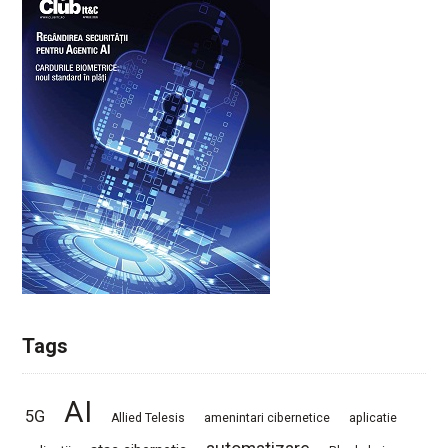
Tags
AI
5G
Allied Telesis
amenintari cibernetice
aplicatie