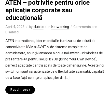
ATEN – potrivite pentru orice
aplicație corporate sau
educațională
April 4, 2023
by
clubitc
in
Networking
Comments are
Disabled
ATEN International, lider mondial în furnizarea de soluții de
conectivitate KVM și AV/IT și de sisteme complete de
administrare, anunță lansarea a două noi switch-uri wireless de
prezentare 4K pentru soluții BYOD (Bring Your Own Device),
perfect adaptate pentru spații de toate dimensiunile. Aceste noi
switch-uri sunt caracterizate de o flexibilitate avansată, capabilă
de a face față cerințelor aplicațiilor din […]
Read more ›