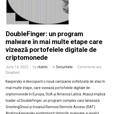
DoubleFinger: un program
malware în mai multe etape care
vizează portofelele digitale de
criptomonede
June 14, 2023
by
clubitc
in
Securitate
Comments are
Disabled
Kaspersky a descoperit o nouă campanie sofisticată de atac în
mai multe etape, care vizează portofelele digitale de
criptomonede în Europa, SUA și America Latină. Atacul implică
loader-ul DoubleFinger, un program complex care lansează
GreetingGhoul și troianul Remcos Remote Access (RAT).
Analiza Kaspersky evidențiază tehnicile avansate și nivelul