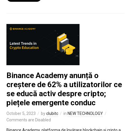
Binance Academy anunță o
creștere de 62% a utilizatorilor ce
se educă activ despre cripto;
piețele emergente conduc
October 5, 2023
by
clubitc
in
NEW TECHNOLOGY
Comments are Disabled
Binance Academy, platforma de învățare blockchain și cripto a