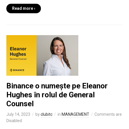
Read more ›
Binance o numește pe Eleanor
Hughes în rolul de General
Counsel
July 14, 2023
by
clubitc
in
MANAGEMENT
Comments are
Disabled