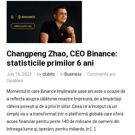
Changpeng Zhao, CEO Binance:
statisticile primilor 6 ani
July 16, 2023
by
clubitc
in
Business
Comments are
Disabled
Momentul în care Binance împlinește șase ani este o ocazie de
a reflecta asupra călătoriei noastre împreună, de a împărtăși
câteva povești și de a privi în viitor. Ceea ce a început ca un
simplu vis s-a transformat într-o platformă globală care oferă
acces financiar pentru peste 140 de milioane de oameni din
întreaga lume și, sperăm, pentru miliarde, în […]