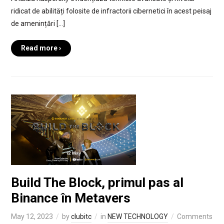
ridicat de abilități folosite de infractorii cibernetici în acest peisaj
de amenințări […]
Read more ›
Build The Block, primul pas al
Binance în Metavers
May 12, 2023
by
clubitc
in
NEW TECHNOLOGY
Comments