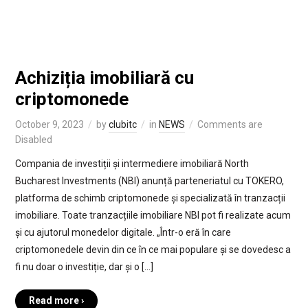
Achiziția imobiliară cu
criptomonede
October 9, 2023
by
clubitc
in
NEWS
Comments are
Disabled
Compania de investiții și intermediere imobiliară North
Bucharest Investments (NBI) anunță parteneriatul cu TOKERO,
platforma de schimb criptomonede și specializată în tranzacții
imobiliare. Toate tranzacțiile imobiliare NBI pot fi realizate acum
și cu ajutorul monedelor digitale. „Într-o eră în care
criptomonedele devin din ce în ce mai populare și se dovedesc a
fi nu doar o investiție, dar și o […]
Read more ›