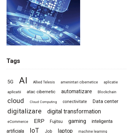
Tags
AI
5G
Allied Telesis
amenintari cibernetice
aplicatie
automatizare
atac cibernetic
aplicatii
Blockchain
cloud
Data center
conectivitate
Cloud Computing
digitalizare
digital transformation
ERP
gaming
Fujitsu
inteligenta
eCommerce
IoT
laptop
artificiala
Job
machine learning