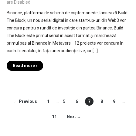
are Disabled
Binance, platforma de schimb de criptomonede, lansează Build
The Block, un nou serial digital în care start-up-uri din Web3 vor
concura pentru o rundă de investiție din partea Binance. Build
The Block este primul serial în acest format și marchează
primul pas al Binance în Metavers. 12 proiecte vor concura în
cadrul serialului, în fața unei audiențe live, iar […]
Read more ›
← Previous
1
…
5
6
7
8
9
…
11
Next →