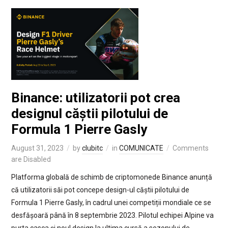
Binance: utilizatorii pot crea
designul căștii pilotului de
Formula 1 Pierre Gasly
August 31, 2023
by
clubitc
in
COMUNICATE
Comments
are Disabled
Platforma globală de schimb de criptomonede Binance anunță
că utilizatorii săi pot concepe design-ul căștii pilotului de
Formula 1 Pierre Gasly, în cadrul unei competiții mondiale ce se
desfășoară până în 8 septembrie 2023. Pilotul echipei Alpine va
purta casca și noul design la ultima cursă a sezonului de