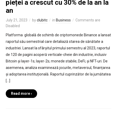
pieței a crescut cu 30% de la an la
an
July 21, 2023
by
clubitc
in
Business
Comments are
Disabled
Platforma globală de schimb de criptomonede Binance a lansat
raportul său semestrial care detaliază starea de sănătate a
industriei. Lansat la sfârșitul primului semestru al 2023, raportul
de 120 de pagini acoperă verticale-cheie din industrie, inclusiv
Bitcoin și layer-1s; layer-2s; monede stabile; DeFi; și NFT-uri. De
asemenea, analiza examinează jocurile, metaversul, finanțarea
și adoptarea instituțională. Raportul cuprinzător de la jumătatea
[…]
Read more ›