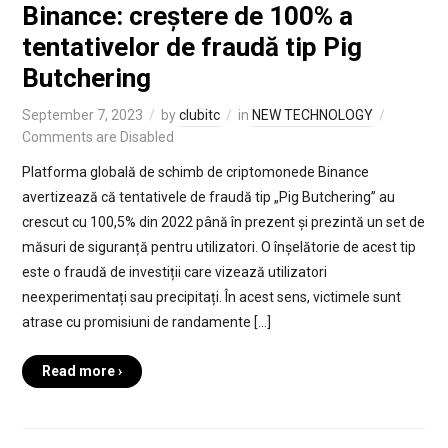
Binance: creștere de 100% a
tentativelor de fraudă tip Pig
Butchering
September 7, 2023
by
clubitc
in
NEW TECHNOLOGY
Comments are Disabled
Platforma globală de schimb de criptomonede Binance
avertizează că tentativele de fraudă tip „Pig Butchering” au
crescut cu 100,5% din 2022 până în prezent și prezintă un set de
măsuri de siguranță pentru utilizatori. O înșelătorie de acest tip
este o fraudă de investiții care vizează utilizatori
neexperimentați sau precipitați. În acest sens, victimele sunt
atrase cu promisiuni de randamente […]
Read more ›