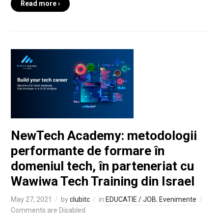
Read more ›
NewTech Academy: metodologii
performante de formare în
domeniul tech, în parteneriat cu
Wawiwa Tech Training din Israel
May 27, 2021
by
clubitc
in
EDUCATIE / JOB
,
Evenimente
Comments are Disabled