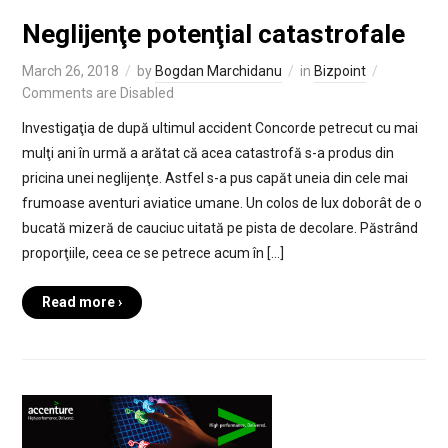
Neglijenţe potenţial catastrofale
March 26, 2018
by
Bogdan Marchidanu
in
Bizpoint
Comments are Disabled
Investigaţia de după ultimul accident Concorde petrecut cu mai
mulţi ani în urmă a arătat că acea catastrofă s-a produs din
pricina unei neglijenţe. Astfel s-a pus capăt uneia din cele mai
frumoase aventuri aviatice umane. Un colos de lux doborât de o
bucată mizeră de cauciuc uitată pe pista de decolare. Păstrând
proporţiile, ceea ce se petrece acum în […]
Read more ›