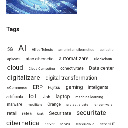
Tags
AI
5G
Allied Telesis
amenintari cibernetice
aplicatie
automatizare
atac cibernetic
aplicatii
Blockchain
cloud
Data center
conectivitate
Cloud Computing
digitalizare
digital transformation
ERP
gaming
Fujitsu
inteligenta
eCommerce
IoT
laptop
artificiala
Job
machine learning
Orange
malware
mobilitate
protectie date
ransomware
securitate
Securitate
retail
retea
SaaS
cibernetica
server
servicii IT
servicii
servicii cloud