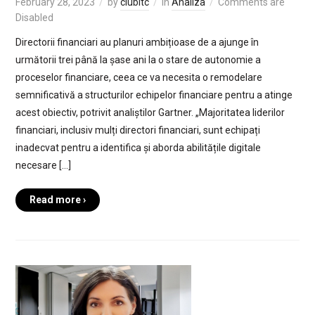
February 28, 2023
by
clubitc
in
Analiza
Comments are
Disabled
Directorii financiari au planuri ambițioase de a ajunge în
următorii trei până la șase ani la o stare de autonomie a
proceselor financiare, ceea ce va necesita o remodelare
semnificativă a structurilor echipelor financiare pentru a atinge
acest obiectiv, potrivit analiștilor Gartner. „Majoritatea liderilor
financiari, inclusiv mulți directori financiari, sunt echipați
inadecvat pentru a identifica și aborda abilitățile digitale
necesare […]
Read more ›