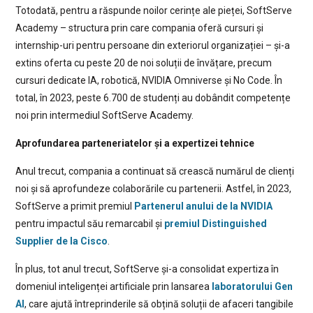
Totodată, pentru a răspunde noilor cerințe ale pieței, SoftServe
Academy – structura prin care compania oferă cursuri și
internship-uri pentru persoane din exteriorul organizației – și-a
extins oferta cu peste 20 de noi soluții de învățare, precum
cursuri dedicate IA, robotică, NVIDIA Omniverse și No Code. În
total, în 2023, peste 6.700 de studenți au dobândit competențe
noi prin intermediul SoftServe Academy.
Aprofundarea parteneriatelor și a expertizei tehnice
Anul trecut, compania a continuat să crească numărul de clienți
noi și să aprofundeze colaborările cu partenerii. Astfel, în 2023,
SoftServe a primit premiul
Partenerul anului de la NVIDIA
pentru impactul său remarcabil și
premiul Distinguished
Supplier de la Cisco
.
În plus, tot anul trecut, SoftServe și-a consolidat expertiza în
domeniul inteligenței artificiale prin lansarea
laboratorului Gen
AI
, care ajută întreprinderile să obțină soluții de afaceri tangibile