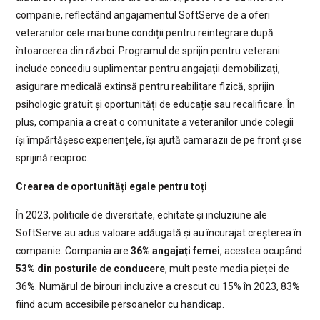
companie, reflectând angajamentul SoftServe de a oferi
veteranilor cele mai bune condiții pentru reintegrare după
întoarcerea din război. Programul de sprijin pentru veterani
include concediu suplimentar pentru angajații demobilizați,
asigurare medicală extinsă pentru reabilitare fizică, sprijin
psihologic gratuit și oportunități de educație sau recalificare. În
plus, compania a creat o comunitate a veteranilor unde colegii
își împărtășesc experiențele, își ajută camarazii de pe front și se
sprijină reciproc.
Crearea de oportunități egale pentru toți
În 2023, politicile de diversitate, echitate și incluziune ale
SoftServe au adus valoare adăugată și au încurajat creșterea în
companie. Compania are
36% angajați femei
, acestea ocupând
53% din posturile de conducere
, mult peste media pieței de
36%. Numărul de birouri incluzive a crescut cu 15% în 2023, 83%
fiind acum accesibile persoanelor cu handicap.