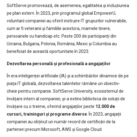
SoftServe promovează, de asemenea, egalitatea și incluziunea
pe plan extern. În 2023, prin programul global EmpowerU,
voluntarii companiei au oferit instruire IT grupurilor vulnerabile,
cum ar fi veteranii și familiile acestora, mamele tinere,
persoanele cu handicap etc. Peste 200 de participanți din
Ucraina, Bulgaria, Polonia, România, Mexic și Columbia au
beneficiat de această oportunitate în 2023.
Dezvoltarea personală și profesională a angajaților
În era inteligenței artificiale (IA) și a schimbărilor dinamice de pe
piața IT globală, dezvoltarea talentelor rămâne un obiectiv-
cheie pentru companie. SoftServe University, ecosistemul de
învățare intern al companiei, și-a extins biblioteca de soluții de
învățare cu o treime, oferind angajaților peste
12.000 de
cursuri, traininguri și programe diverse
. În 2023, angajații
companiei au obținut un număr record de certificări de la
parteneri precum Microsoft, AWS și Google Cloud.