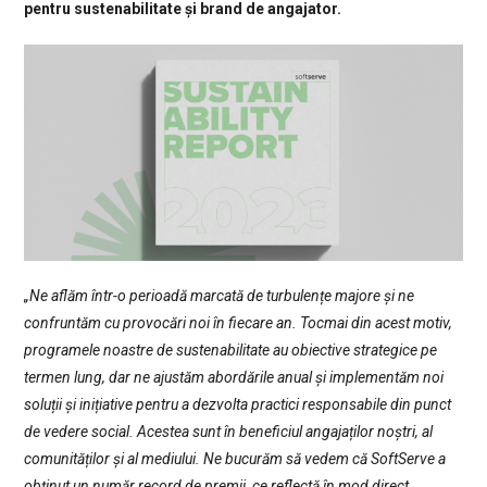
pentru sustenabilitate și brand de angajator.
„Ne aflăm într-o perioadă marcată de turbulențe majore și ne
confruntăm cu provocări noi în fiecare an. Tocmai din acest motiv,
programele noastre de sustenabilitate au obiective strategice pe
termen lung, dar ne ajustăm abordările anual și implementăm noi
soluții și inițiative pentru a dezvolta practici responsabile din punct
de vedere social. Acestea sunt în beneficiul angajaților noștri, al
comunităților și al mediului. Ne bucurăm să vedem că SoftServe a
obținut un număr record de premii, ce reflectă în mod direct