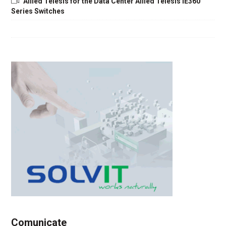
Allied Telesis for the Data Center Allied Telesis IE360
Series Switches
Comunicate