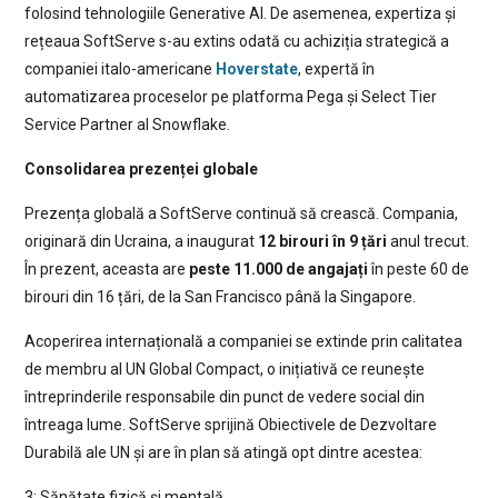
folosind tehnologiile Generative AI. De asemenea, expertiza și
rețeaua SoftServe s-au extins odată cu achiziția strategică a
companiei italo-americane
Hoverstate
, expertă în
automatizarea proceselor pe platforma Pega și Select Tier
Service Partner al Snowflake.
Consolidarea prezenței globale
Prezența globală a SoftServe continuă să crească. Compania,
originară din Ucraina, a inaugurat
12 birouri în 9 țări
anul trecut.
În prezent, aceasta are
peste 11.000 de angajați
în peste 60 de
birouri din 16 țări, de la San Francisco până la Singapore.
Acoperirea internațională a companiei se extinde prin calitatea
de membru al UN Global Compact, o inițiativă ce reunește
întreprinderile responsabile din punct de vedere social din
întreaga lume. SoftServe sprijină Obiectivele de Dezvoltare
Durabilă ale UN și are în plan să atingă opt dintre acestea:
3: Sănătate fizică și mentală