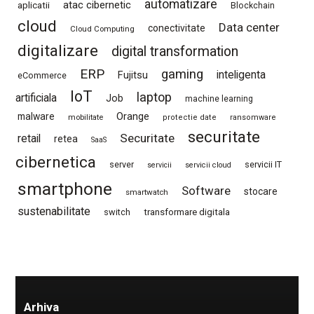
automatizare
atac cibernetic
aplicatii
Blockchain
cloud
Data center
conectivitate
Cloud Computing
digitalizare
digital transformation
ERP
gaming
Fujitsu
inteligenta
eCommerce
IoT
laptop
artificiala
Job
machine learning
Orange
malware
mobilitate
protectie date
ransomware
securitate
Securitate
retail
retea
SaaS
cibernetica
server
servicii IT
servicii
servicii cloud
smartphone
Software
stocare
smartwatch
sustenabilitate
switch
transformare digitala
Arhiva