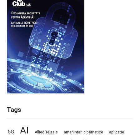
Tags
AI
5G
Allied Telesis
amenintari cibernetice
aplicatie