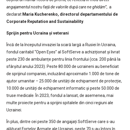
angajamentul nostru față de valorile după care ne ghidăm”
, a
declarat
Maria Kucherenko, directorul departamentului de
Corporate Reputation and Sustainability
.
Sprijin pentru Ucraina și veterani
Încă de la începutul invaziei la scară largă a Rusiei în Ucraina,
fondul caritabil “Open Eyes” al SoftServe a achiziționat și livrat
peste 230 de ambulanțe pentru linia frontului (cca. 200 până la
sfârșitul anului 2023). Peste 80.000 de ucraineni au beneficiat
de sprijinul companiei, incluzând aproximativ 1.000 de tone de
ajutor umanitar – 25.000 de unități de echipament de protecție,
10.000 de unități de echipament informatic și peste 50.000 de
truse medicale. În 2023, fondul a lansat, de asemenea, mai
multe proiecte pentru a sprijini spitalele din cinci regiuni ale
Ucrainei.
În plus, dintre cei peste 350 de angajați SoftServe care s-au
alăturat Forțelor Armate ale Ucrainei, peste 70 s-au întors în