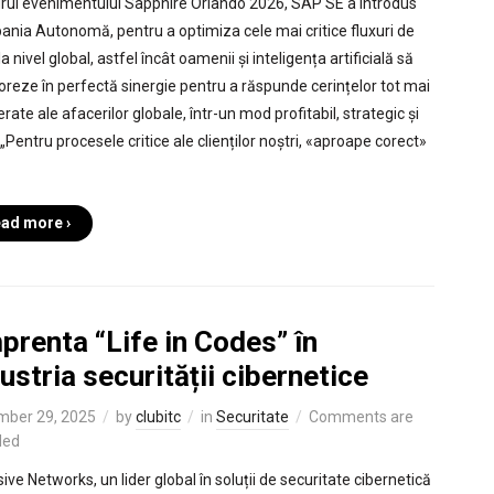
drul evenimentului Sapphire Orlando 2026, SAP SE a introdus
nia Autonomă, pentru a optimiza cele mai critice fluxuri de
la nivel global, astfel încât oamenii și inteligența artificială să
oreze în perfectă sinergie pentru a răspunde cerințelor tot mai
rate ale afacerilor globale, într-un mod profitabil, strategic și
 „Pentru procesele critice ale clienților noștri, «aproape corect»
ad more ›
renta “Life in Codes” în
ustria securității cibernetice
mber 29, 2025
by
clubitc
in
Securitate
Comments are
led
ive Networks, un lider global în soluții de securitate cibernetică