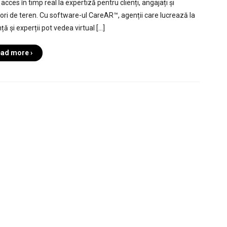
acces în timp real la expertiză pentru clienți, angajați și
tori de teren. Cu software-ul CareAR™, agenții care lucrează la
ță și experții pot vedea virtual […]
ad more ›