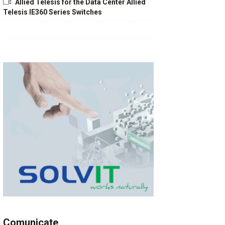
Allied Telesis for the Data Center Allied
Telesis IE360 Series Switches
Comunicate