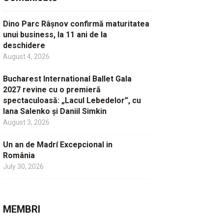
Dino Parc Râșnov confirmă maturitatea
unui business, la 11 ani de la
deschidere
August 4, 2026
Bucharest International Ballet Gala
2027 revine cu o premieră
spectaculoasă: „Lacul Lebedelor”, cu
Iana Salenko și Daniil Simkin
August 3, 2026
Un an de Madrí Excepcional in
România
July 30, 2026
MEMBRI