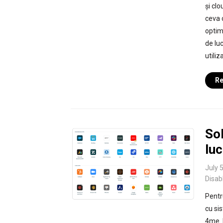
și clo
ceva 
optim
de lu
utiliz
Re
Sol
luc
July 
Disab
Pentr
cu si
4me. 