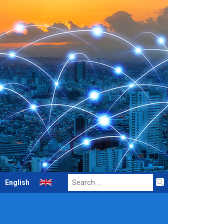
Search
English
for: