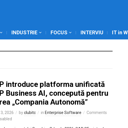
INDUSTRIE
FOCUS
INTERVIU
IT in 
P introduce platforma unificată
P Business AI, concepută pentru
crea „Compania Autonomă”
3, 2026
by
clubitc
in
Enterprise Software
Comments
isabled