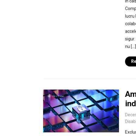
În ca
Compa
lucru 
colab
accele
sigur.
nu […]
Re
Amp
ind
Dece
Disab
Exclus