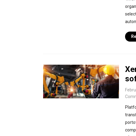
organ
select
autom
Re
Xer
so
Febru
Comm
Platf
trans
porto
compa