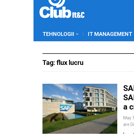
TEHNOLOGII
IT MANAGEMENT
Tag: flux lucru
SA
SA
a 
May 1
are D