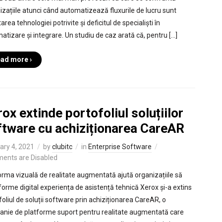
izațiile atunci când automatizează fluxurile de lucru sunt
area tehnologiei potrivite și deficitul de specialiști în
atizare și integrare. Un studiu de caz arată că, pentru […]
ad more ›
ox extinde portofoliul soluțiilor
ftware cu achiziționarea CareAR
ary 4, 2021
by
clubitc
in
Enterprise Software
ents are Disabled
orma vizuală de realitate augmentată ajută organizațiile să
forme digital experiența de asistență tehnică Xerox și-a extins
foliul de soluții software prin achiziționarea CareAR, o
nie de platforme suport pentru realitate augmentată care