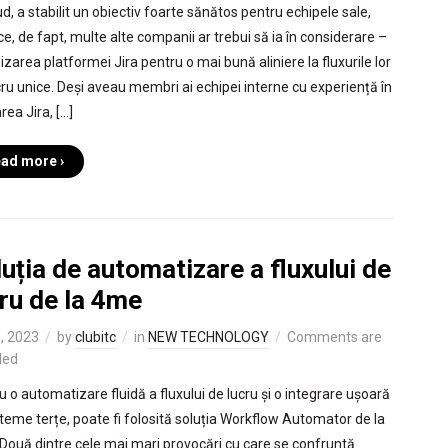
ud, a stabilit un obiectiv foarte sănătos pentru echipele sale,
ce, de fapt, multe alte companii ar trebui să ia în considerare –
izarea platformei Jira pentru o mai bună aliniere la fluxurile lor
cru unice. Deși aveau membri ai echipei interne cu experiență în
area Jira, […]
ad more ›
uția de automatizare a fluxului de
ru de la 4me
5, 2023
by
clubitc
in
NEW TECHNOLOGY
Comments are
led
u o automatizare fluidă a fluxului de lucru și o integrare ușoară
steme terțe, poate fi folosită soluția Workflow Automator de la
Două dintre cele mai mari provocări cu care se confruntă