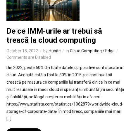
De ce IMM-urile ar trebui să
treacă la cloud computing
October 18, 2022
by
clubitc
in
Cloud Computing / Edge
Comments are Disabled
Din 2022, peste 60% din toate datele corporative sunt stocate în
cloud. Această cotă a fost la 30% în 2015 și a continuat să
crească pe măsură ce companiile își transferă din ce în ce mai
mult resursele în medii cloud în speranța îmbunătățirii securității
și fiabilității, pe lângă creșterea mobilității în afaceri.
https://www.statista.com/statistics/1062879/worldwide-cloud-
storage-of-corporate-data/ În mod firesc, companiile mai mari
[…]