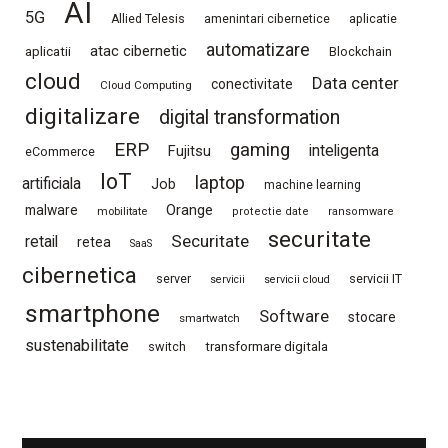
AI
5G
Allied Telesis
amenintari cibernetice
aplicatie
automatizare
atac cibernetic
aplicatii
Blockchain
cloud
Data center
conectivitate
Cloud Computing
digitalizare
digital transformation
ERP
gaming
Fujitsu
inteligenta
eCommerce
IoT
laptop
artificiala
Job
machine learning
Orange
malware
mobilitate
protectie date
ransomware
securitate
Securitate
retail
retea
SaaS
cibernetica
server
servicii IT
servicii
servicii cloud
smartphone
Software
stocare
smartwatch
sustenabilitate
switch
transformare digitala