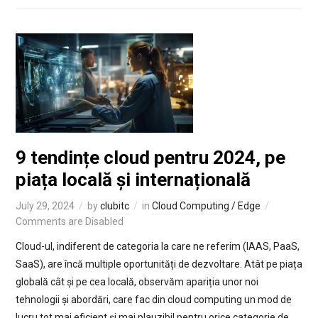
9 tendințe cloud pentru 2024, pe
piața locală și internațională
July 29, 2024
by
clubitc
in
Cloud Computing / Edge
Comments are Disabled
Cloud-ul, indiferent de categoria la care ne referim (IAAS, PaaS,
SaaS), are încă multiple oportunități de dezvoltare. Atât pe piața
globală cât și pe cea locală, observăm apariția unor noi
tehnologii și abordări, care fac din cloud computing un mod de
lucru tot mai eficient și mai plauzibil pentru orice categorie de