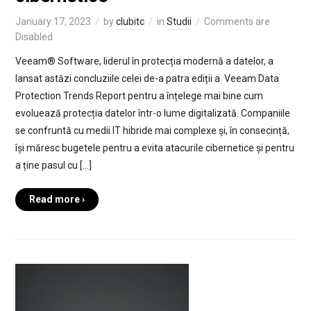
January 17, 2023
by
clubitc
in
Studii
Comments are
Disabled
Veeam® Software, liderul în protecția modernă a datelor, a
lansat astăzi concluziile celei de-a patra ediții a Veeam Data
Protection Trends Report pentru a înțelege mai bine cum
evoluează protecția datelor într-o lume digitalizată. Companiile
se confruntă cu medii IT hibride mai complexe și, în consecință,
își măresc bugetele pentru a evita atacurile cibernetice și pentru
a ține pasul cu […]
Read more ›