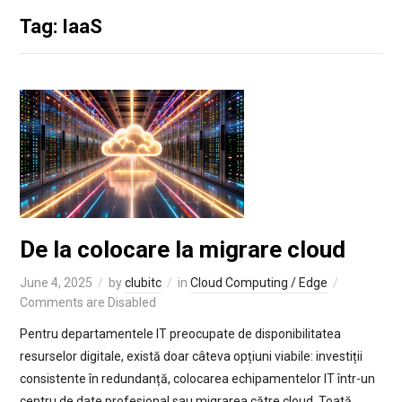
Tag: IaaS
De la colocare la migrare cloud
June 4, 2025
by
clubitc
in
Cloud Computing / Edge
Comments are Disabled
Pentru departamentele IT preocupate de disponibilitatea
resurselor digitale, există doar câteva opțiuni viabile: investiții
consistente în redundanță, colocarea echipamentelor IT într-un
centru de date profesional sau migrarea către cloud. Toată