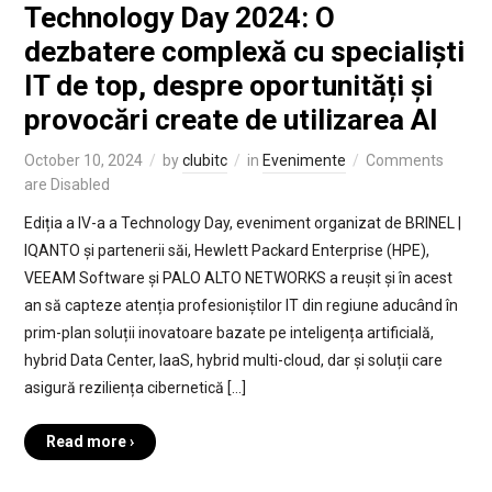
Technology Day 2024: O
dezbatere complexă cu specialiști
IT de top, despre oportunități și
provocări create de utilizarea AI
October 10, 2024
by
clubitc
in
Evenimente
Comments
are Disabled
Ediția a IV-a a Technology Day, eveniment organizat de BRINEL |
IQANTO și partenerii săi, Hewlett Packard Enterprise (HPE),
VEEAM Software și PALO ALTO NETWORKS a reușit și în acest
an să capteze atenția profesioniștilor IT din regiune aducând în
prim-plan soluții inovatoare bazate pe inteligența artificială,
hybrid Data Center, IaaS, hybrid multi-cloud, dar și soluții care
asigură reziliența cibernetică […]
Read more ›