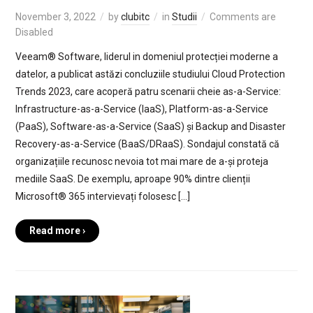
November 3, 2022
by
clubitc
in
Studii
Comments are
Disabled
Veeam® Software, liderul in domeniul protecției moderne a
datelor, a publicat astăzi concluziile studiului Cloud Protection
Trends 2023, care acoperă patru scenarii cheie as-a-Service:
Infrastructure-as-a-Service (IaaS), Platform-as-a-Service
(PaaS), Software-as-a-Service (SaaS) și Backup and Disaster
Recovery-as-a-Service (BaaS/DRaaS). Sondajul constată că
organizațiile recunosc nevoia tot mai mare de a-și proteja
mediile SaaS. De exemplu, aproape 90% dintre clienții
Microsoft® 365 intervievați folosesc […]
Read more ›