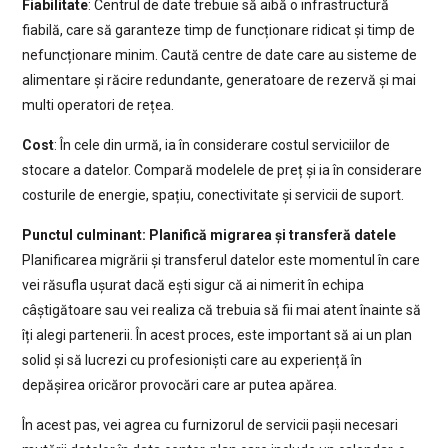
Fiabilitate
: Centrul de date trebuie să aibă o infrastructură
fiabilă, care să garanteze timp de funcționare ridicat și timp de
nefuncționare minim. Caută centre de date care au sisteme de
alimentare și răcire redundante, generatoare de rezervă și mai
multi operatori de rețea.
Cost
: În cele din urmă, ia în considerare costul serviciilor de
stocare a datelor. Compară modelele de preț și ia în considerare
costurile de energie, spațiu, conectivitate și servicii de suport.
Punctul culminant: Planifică migrarea și transferă datele
Planificarea migrării și transferul datelor este momentul în care
vei răsufla ușurat dacă ești sigur că ai nimerit în echipa
câștigătoare sau vei realiza că trebuia să fii mai atent înainte să
îți alegi partenerii. În acest proces, este important să ai un plan
solid și să lucrezi cu profesioniști care au experiență în
depășirea oricăror provocări care ar putea apărea.
În acest pas, vei agrea cu furnizorul de servicii pașii necesari