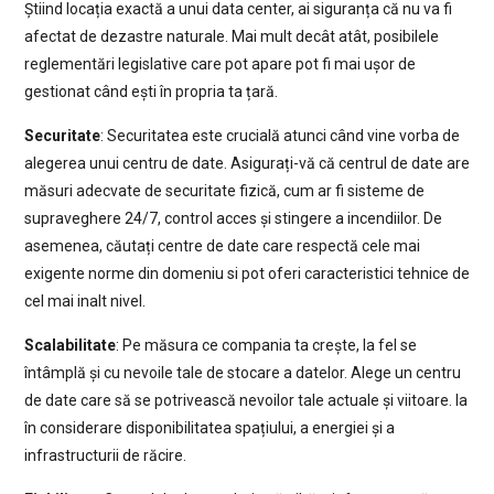
Știind locația exactă a unui data center, ai siguranța că nu va fi
afectat de dezastre naturale. Mai mult decât atât, posibilele
reglementări legislative care pot apare pot fi mai ușor de
gestionat când ești în propria ta țară.
Securitate
: Securitatea este crucială atunci când vine vorba de
alegerea unui centru de date. Asigurați-vă că centrul de date are
măsuri adecvate de securitate fizică, cum ar fi sisteme de
supraveghere 24/7, control acces și stingere a incendiilor. De
asemenea, căutați centre de date care respectă cele mai
exigente norme din domeniu si pot oferi caracteristici tehnice de
cel mai inalt nivel.
Scalabilitate
: Pe măsura ce compania ta crește, la fel se
întâmplă și cu nevoile tale de stocare a datelor. Alege un centru
de date care să se potrivească nevoilor tale actuale și viitoare. Ia
în considerare disponibilitatea spațiului, a energiei și a
infrastructurii de răcire.