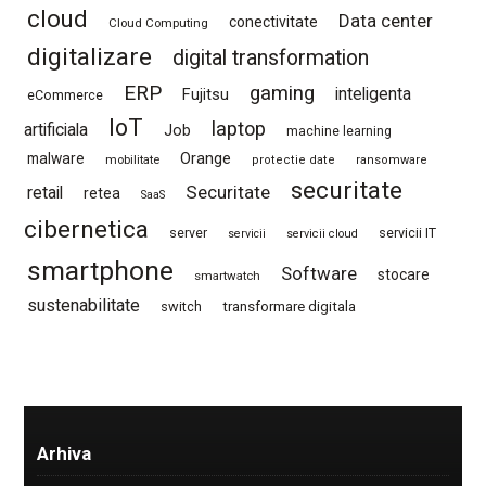
cloud
Data center
conectivitate
Cloud Computing
digitalizare
digital transformation
ERP
gaming
Fujitsu
inteligenta
eCommerce
IoT
laptop
artificiala
Job
machine learning
Orange
malware
mobilitate
protectie date
ransomware
securitate
Securitate
retail
retea
SaaS
cibernetica
server
servicii IT
servicii
servicii cloud
smartphone
Software
stocare
smartwatch
sustenabilitate
switch
transformare digitala
Arhiva