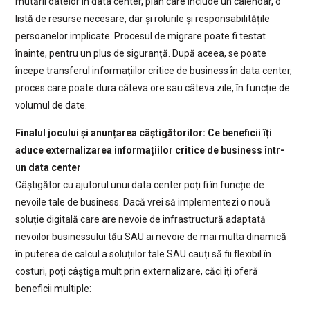
mutării datelor în data center, plan care include un calendar, o
listă de resurse necesare, dar și rolurile și responsabilitățile
persoanelor implicate. Procesul de migrare poate fi testat
înainte, pentru un plus de siguranță. După aceea, se poate
începe transferul informațiilor critice de business în data center,
proces care poate dura câteva ore sau câteva zile, în funcție de
volumul de date.
Finalul jocului și anunțarea câștigătorilor: Ce beneficii îți
aduce externalizarea informațiilor critice de business într-
un data center
Câștigător cu ajutorul unui data center poți fi în funcție de
nevoile tale de business. Dacă vrei să implementezi o nouă
soluție digitală care are nevoie de infrastructură adaptată
nevoilor businessului tău SAU ai nevoie de mai multa dinamică
în puterea de calcul a soluțiilor tale SAU cauți să fii flexibil în
costuri, poți câștiga mult prin externalizare, căci îți oferă
beneficii multiple: