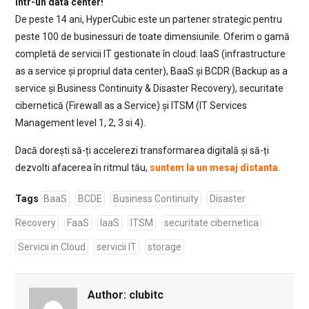
într-un data center!
De peste 14 ani, HyperCubic este un partener strategic pentru
peste 100 de businessuri de toate dimensiunile. Oferim o gamă
completă de servicii IT gestionate în cloud: IaaS (infrastructure
as a service și propriul data center), BaaS și BCDR (Backup as a
service și Business Continuity & Disaster Recovery), securitate
cibernetică (Firewall as a Service) și ITSM (IT Services
Management level 1, 2, 3 si 4).
Dacă dorești să-ți accelerezi transformarea digitală și să-ți
dezvolti afacerea în ritmul tău,
suntem la un mesaj distanta
.
Tags
BaaS
BCDE
Business Continuity
Disaster
Recovery
FaaS
IaaS
ITSM
securitate cibernetica
Servicii in Cloud
servicii IT
storage
Author:
clubitc