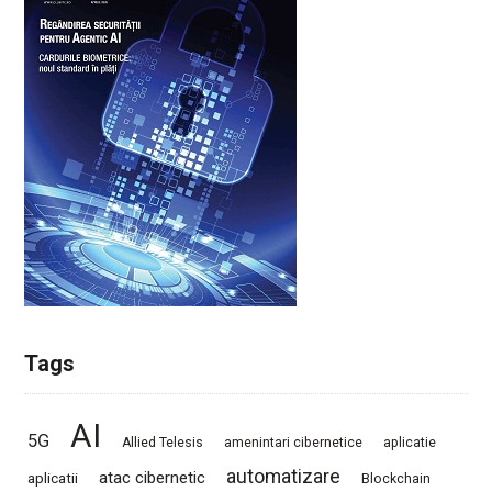
Tags
AI
5G
Allied Telesis
amenintari cibernetice
aplicatie
automatizare
atac cibernetic
aplicatii
Blockchain