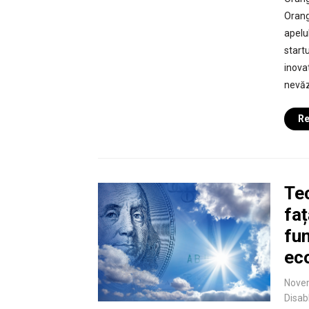
Orang
apelu
startu
inova
nevăz
Re
Te
faț
fu
ec
Nove
Disab