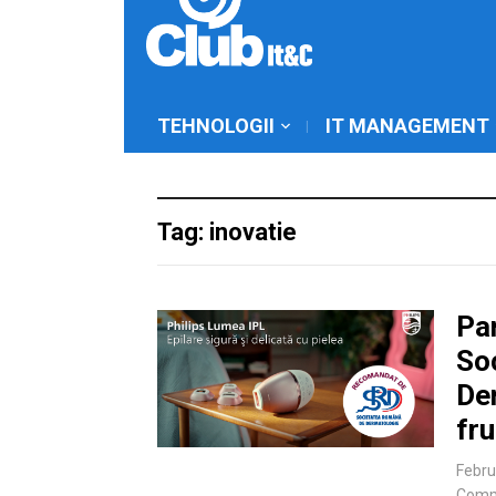
TEHNOLOGII
IT MANAGEMENT
Tag: inovatie
Pa
So
Der
fr
Febru
Comm