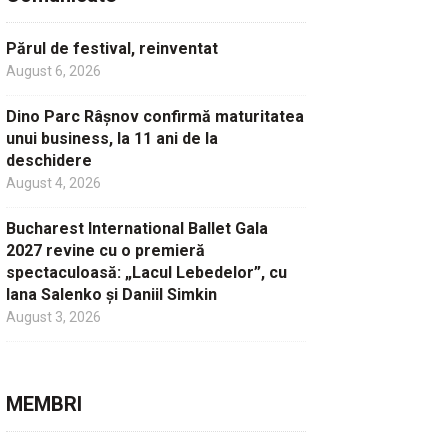
Părul de festival, reinventat
August 6, 2026
Dino Parc Râșnov confirmă maturitatea
unui business, la 11 ani de la
deschidere
August 4, 2026
Bucharest International Ballet Gala
2027 revine cu o premieră
spectaculoasă: „Lacul Lebedelor”, cu
Iana Salenko și Daniil Simkin
August 3, 2026
MEMBRI