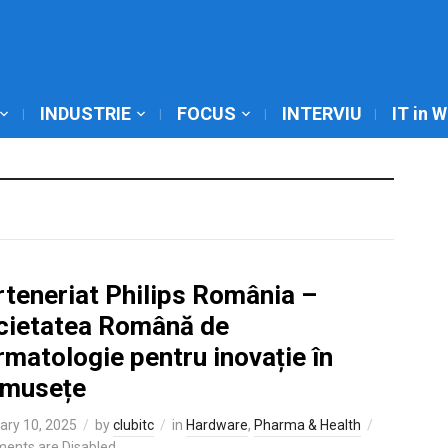
INDUSTRIE
FOCUS
INTERVIU
IT in 
rteneriat Philips România –
cietatea Română de
matologie pentru inovație în
umusețe
ary 10, 2025
by
clubitc
in
Hardware
,
Pharma & Health
ents are Disabled