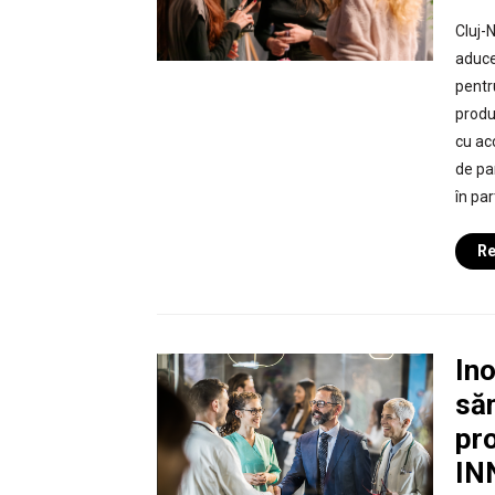
Cluj-
aduce
pentr
produ
cu acc
de pa
în par
Re
Ino
săn
pr
IN