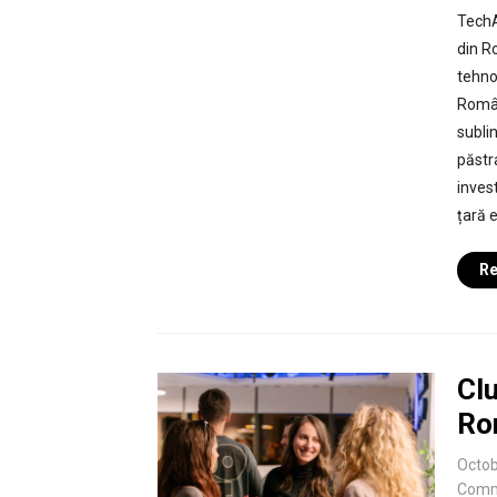
TechA
din R
tehno
Român
subli
păstr
inves
țară e
Re
Clu
Ro
Octob
Comm