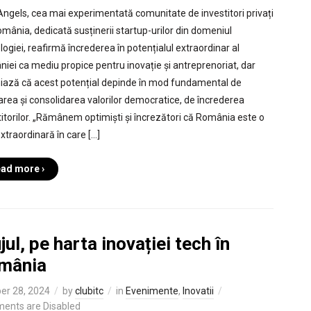
ngels, cea mai experimentată comunitate de investitori privați
omânia, dedicată susținerii startup-urilor din domeniul
logiei, reafirmă încrederea în potențialul extraordinar al
iei ca mediu propice pentru inovație și antreprenoriat, dar
niază că acest potențial depinde în mod fundamental de
area și consolidarea valorilor democratice, de încrederea
titorilor. „Rămânem optimiști și încrezători că România este o
xtraordinară în care […]
ad more ›
jul, pe harta inovației tech în
mânia
er 28, 2024
by
clubitc
in
Evenimente
,
Inovatii
ents are Disabled