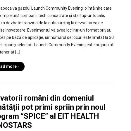
Napoca va găzdui Launch Community Evening, o întâlnire care
 împreună companii tech consacrate și startup-uri locale,
u a dezbate tranziția de la outsourcing la dezvoltarea de
se inovatoare. Evenimentul va avea loc într-un format privat,
es pe bază de aplicație, iar numărul de locuri este limitat la 30
rticipanți selectați. Launch Community Evening este organizat
teneriat […]
ad more ›
vatorii români din domeniul
ătății pot primi spriin prin noul
ogram “SPICE” al EIT HEALTH
NOSTARS