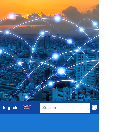
Search
English
for: