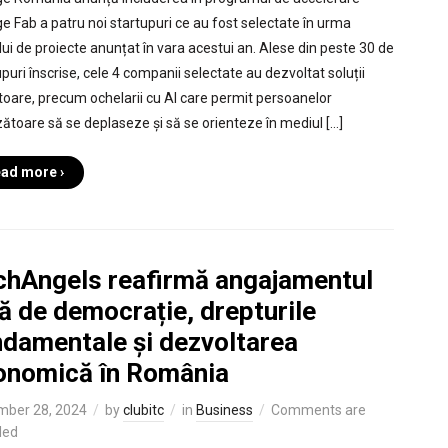
e Fab a patru noi startupuri ce au fost selectate în urma
lui de proiecte anunțat în vara acestui an. Alese din peste 30 de
puri înscrise, cele 4 companii selectate au dezvoltat soluții
toare, precum ochelarii cu AI care permit persoanelor
ătoare să se deplaseze și să se orienteze în mediul […]
ad more ›
chAngels reafirmă angajamentul
ă de democrație, drepturile
ndamentale și dezvoltarea
onomică în România
mber 28, 2024
by
clubitc
in
Business
Comments are
led