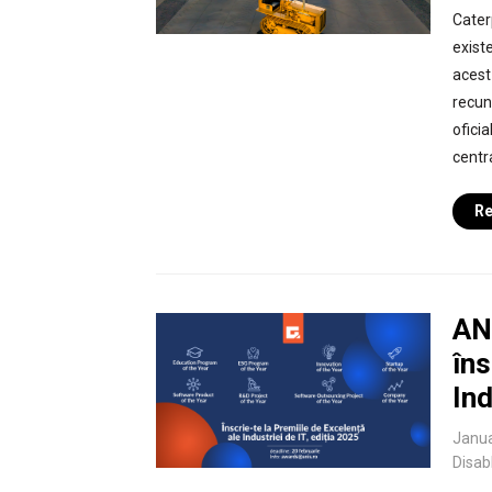
Cater
exist
acest
recun
ofici
centra
Re
ANI
îns
Ind
Janua
Disab