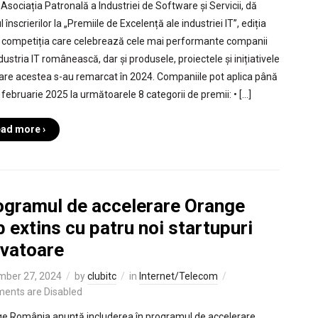
 Asociația Patronală a Industriei de Software și Servicii, dă
l înscrierilor la „Premiile de Excelență ale industriei IT”, ediția
 competiția care celebrează cele mai performante companii
dustria IT românească, dar și produsele, proiectele și inițiativele
care acestea s-au remarcat în 2024. Companiile pot aplica până
 februarie 2025 la următoarele 8 categorii de premii: • […]
ad more ›
ogramul de accelerare Orange
 extins cu patru noi startupuri
ovatoare
mber 27, 2024
by
clubitc
in
Internet/Telecom
ents are Disabled
e România anunță includerea în programul de accelerare