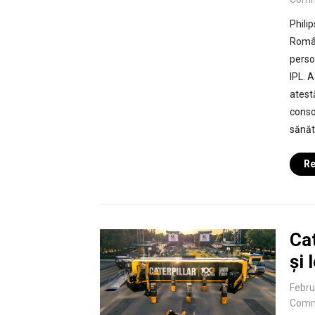
Phili
Român
perso
IPL. A
atestă
conso
sănăta
Re
Cat
și 
Febru
Comm