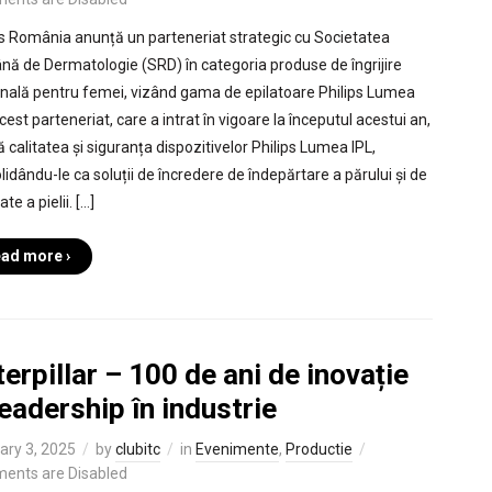
ps România anunță un parteneriat strategic cu Societatea
ă de Dermatologie (SRD) în categoria produse de îngrijire
nală pentru femei, vizând gama de epilatoare Philips Lumea
cest parteneriat, care a intrat în vigoare la începutul acestui an,
 calitatea și siguranța dispozitivelor Philips Lumea IPL,
lidându-le ca soluții de încredere de îndepărtare a părului și de
te a pielii. […]
ad more ›
erpillar – 100 de ani de inovație
leadership în industrie
ary 3, 2025
by
clubitc
in
Evenimente
,
Productie
ents are Disabled