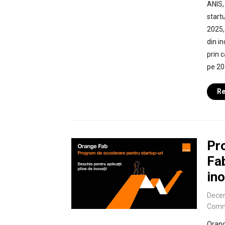
ANIS,
startu
2025,
din in
prin 
pe 20
Re
Pr
Fab
in
Dece
Comm
Orang