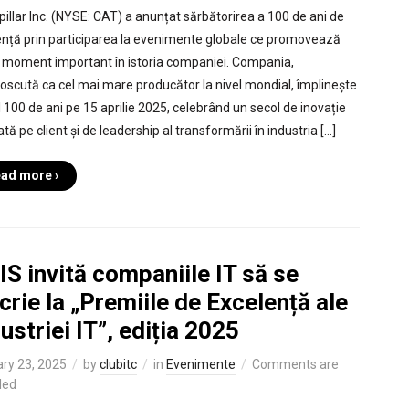
pillar Inc. (NYSE: CAT) a anunțat sărbătorirea a 100 de ani de
ență prin participarea la evenimente globale ce promovează
 moment important în istoria companiei. Compania,
oscută ca cel mai mare producător la nivel mondial, împlinește
al 100 de ani pe 15 aprilie 2025, celebrând un secol de inovație
tă pe client și de leadership al transformării în industria […]
ad more ›
S invită companiile IT să se
crie la „Premiile de Excelență ale
ustriei IT”, ediția 2025
ry 23, 2025
by
clubitc
in
Evenimente
Comments are
led