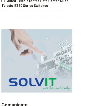
Allied Telesis for the Data Center Allied
Telesis IE360 Series Switches
Comunicate