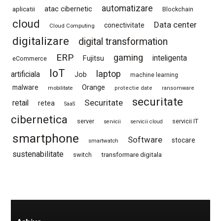
automatizare
atac cibernetic
aplicatii
Blockchain
cloud
Data center
conectivitate
Cloud Computing
digitalizare
digital transformation
ERP
gaming
Fujitsu
inteligenta
eCommerce
IoT
laptop
artificiala
Job
machine learning
Orange
malware
mobilitate
protectie date
ransomware
securitate
Securitate
retail
retea
SaaS
cibernetica
server
servicii IT
servicii
servicii cloud
smartphone
Software
stocare
smartwatch
sustenabilitate
switch
transformare digitala