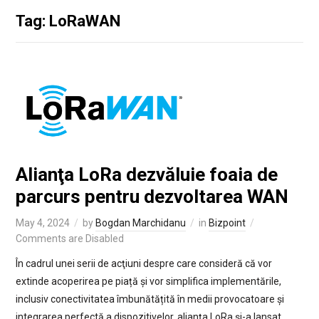
Tag: LoRaWAN
Alianţa LoRa dezvăluie foaia de
parcurs pentru dezvoltarea WAN
May 4, 2024
by
Bogdan Marchidanu
in
Bizpoint
Comments are Disabled
În cadrul unei serii de acţiuni despre care consideră că vor
extinde acoperirea pe piață și vor simplifica implementările,
inclusiv conectivitatea îmbunătățită în medii provocatoare și
integrarea perfectă a dispozitivelor, alianța LoRa și-a lansat