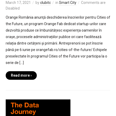
March 17, 2021
by
clubitc
in
Smart City
Comments are
Disabled
Orange România anunţă deschiderea înscrierilor pentru Cities of
the Future, un program Orange Fab dedicat startup-urilor care
dezvoltă produse ce îmbunătățesc experiența oamenilor în
orașe, procesele administrațiilor publice ori care facilitează
relația dintre cetățeni și primării. Antreprenorii se pot înscrie
până pe 6 iunie pe orangefab.ro/cities-of-the-future/ Echipele
preselectate în programul Cities of the Future vor participa la o
serie de […]
Read more ›