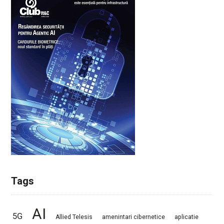
Tags
AI
5G
Allied Telesis
amenintari cibernetice
aplicatie