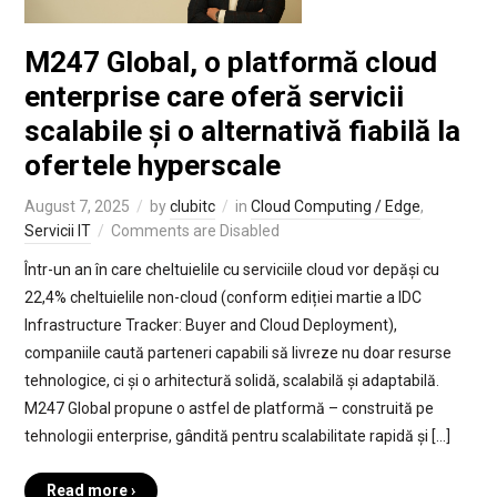
M247 Global, o platformă cloud
enterprise care oferă servicii
scalabile și o alternativă fiabilă la
ofertele hyperscale
August 7, 2025
by
clubitc
in
Cloud Computing / Edge
,
Servicii IT
Comments are Disabled
Într-un an în care cheltuielile cu serviciile cloud vor depăși cu
22,4% cheltuielile non-cloud (conform ediției martie a IDC
Infrastructure Tracker: Buyer and Cloud Deployment),
companiile caută parteneri capabili să livreze nu doar resurse
tehnologice, ci și o arhitectură solidă, scalabilă și adaptabilă.
M247 Global propune o astfel de platformă – construită pe
tehnologii enterprise, gândită pentru scalabilitate rapidă și […]
Read more ›