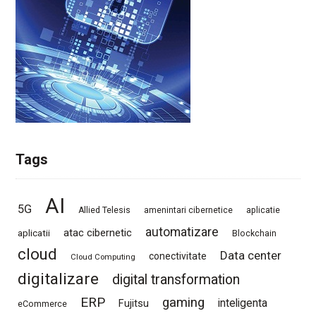
Tags
AI
5G
Allied Telesis
amenintari cibernetice
aplicatie
automatizare
atac cibernetic
aplicatii
Blockchain
cloud
Data center
conectivitate
Cloud Computing
digitalizare
digital transformation
ERP
gaming
Fujitsu
inteligenta
eCommerce