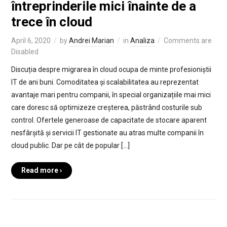
întreprinderile mici înainte de a
trece în cloud
April 6, 2020
by
Andrei Marian
in
Analiza
Comments are
Disabled
Discuția despre migrarea în cloud ocupa de minte profesioniștii
IT de ani buni. Comoditatea și scalabilitatea au reprezentat
avantaje mari pentru companii, în special organizațiile mai mici
care doresc să optimizeze creșterea, păstrând costurile sub
control. Ofertele generoase de capacitate de stocare aparent
nesfârșită și servicii IT gestionate au atras multe companii în
cloud public. Dar pe cât de popular […]
Read more ›