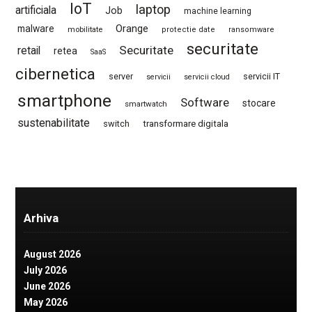
IoT
laptop
artificiala
Job
machine learning
Orange
malware
mobilitate
protectie date
ransomware
securitate
Securitate
retail
retea
SaaS
cibernetica
server
servicii IT
servicii
servicii cloud
smartphone
Software
stocare
smartwatch
sustenabilitate
switch
transformare digitala
Arhiva
August 2026
July 2026
June 2026
May 2026