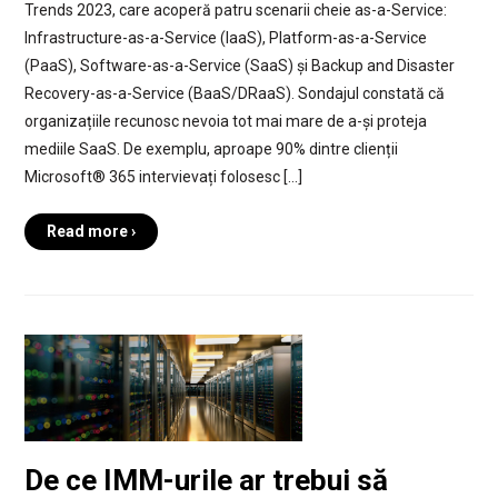
Trends 2023, care acoperă patru scenarii cheie as-a-Service:
Infrastructure-as-a-Service (IaaS), Platform-as-a-Service
(PaaS), Software-as-a-Service (SaaS) și Backup and Disaster
Recovery-as-a-Service (BaaS/DRaaS). Sondajul constată că
organizațiile recunosc nevoia tot mai mare de a-și proteja
mediile SaaS. De exemplu, aproape 90% dintre clienții
Microsoft® 365 intervievați folosesc […]
Read more ›
De ce IMM-urile ar trebui să