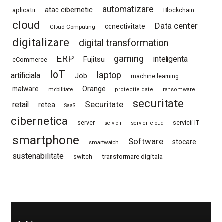
automatizare
atac cibernetic
aplicatii
Blockchain
cloud
Data center
conectivitate
Cloud Computing
digitalizare
digital transformation
ERP
gaming
Fujitsu
inteligenta
eCommerce
IoT
laptop
artificiala
Job
machine learning
Orange
malware
mobilitate
protectie date
ransomware
securitate
Securitate
retail
retea
SaaS
cibernetica
server
servicii IT
servicii
servicii cloud
smartphone
Software
stocare
smartwatch
sustenabilitate
switch
transformare digitala