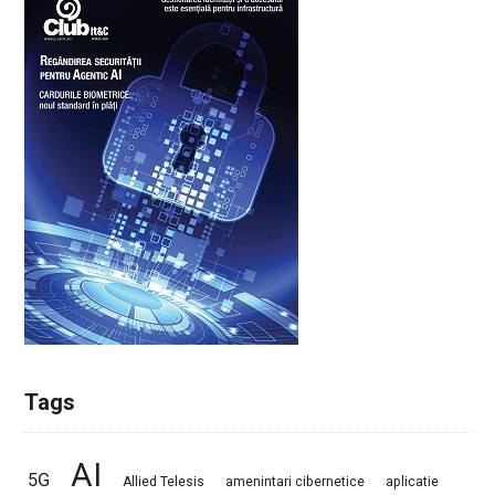
Tags
AI
5G
Allied Telesis
amenintari cibernetice
aplicatie