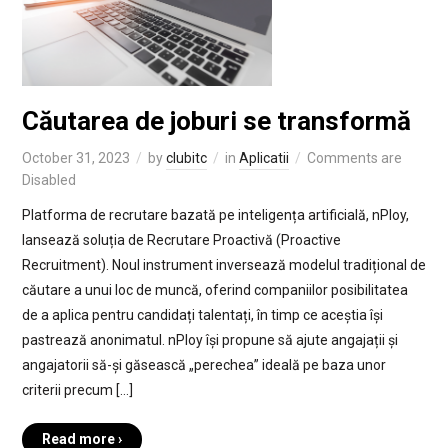
Căutarea de joburi se transformă
October 31, 2023
by
clubitc
in
Aplicatii
Comments are
Disabled
Platforma de recrutare bazată pe inteligența artificială, nPloy,
lansează soluția de Recrutare Proactivă (Proactive
Recruitment). Noul instrument inversează modelul tradițional de
căutare a unui loc de muncă, oferind companiilor posibilitatea
de a aplica pentru candidați talentați, în timp ce aceștia își
pastrează anonimatul. nPloy își propune să ajute angajații și
angajatorii să-și găsească „perechea” ideală pe baza unor
criterii precum […]
Read more ›