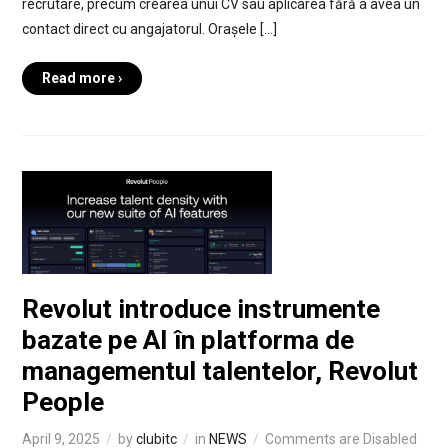
recrutare, precum crearea unui CV sau aplicarea fără a avea un
contact direct cu angajatorul. Orașele […]
Read more ›
Revolut introduce instrumente
bazate pe AI în platforma de
managementul talentelor, Revolut
People
April 9, 2025
by
clubitc
in
NEWS
Comments are Disabled