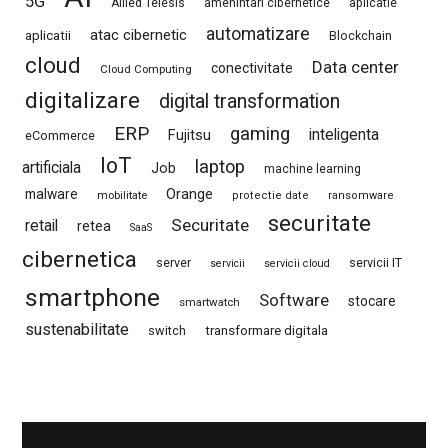
5G
Allied Telesis
amenintari cibernetice
aplicatie
automatizare
atac cibernetic
aplicatii
Blockchain
cloud
Data center
conectivitate
Cloud Computing
digitalizare
digital transformation
ERP
gaming
Fujitsu
inteligenta
eCommerce
IoT
laptop
artificiala
Job
machine learning
Orange
malware
mobilitate
protectie date
ransomware
securitate
Securitate
retail
retea
SaaS
cibernetica
server
servicii IT
servicii
servicii cloud
smartphone
Software
stocare
smartwatch
sustenabilitate
switch
transformare digitala