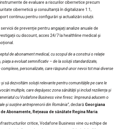
 instrumente de evaluare a riscurilor cibernetice precum
itate cibernetică și consultanță în digitalizare 1:1,
ort continuu pentru configurări și actualizări soluții.
 servicii de prevenție pentru angajați:analize anuale de
nvestigații cu discount, acces 24/7 la healthline medical și
oțional.
eptul de abonament medical, cu scopul de a construi o relație
 piața a evoluat semnificativ – de la soluții standardizate,
me complexe, personalizate, care răspund unor nevoi tot mai diverse
i să dezvoltăm soluții relevante pentru comunitățile pe care le
cări multiple, care depășesc zona sănătății și includ reziliența și
rteneriatul cu Vodafone Business vine firesc: împreună aducem o
ale și susține antreprenorii din România”
, declară
Georgiana
a de Abonamente, Rețeaua de sănătate Regina Maria
.
nfrastructurilor critice, Vodafone Business vine cu echipe de