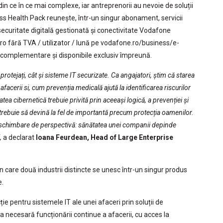
 din ce în ce mai complexe, iar antreprenorii au nevoie de soluții
ss Health Pack reunește, într-un singur abonament, servicii
securitate digitală gestionată și conectivitate Vodafone
uro fără TVA / utilizator / lună pe vodafone.ro/business/e-
omplementare și disponibile exclusiv împreună.
otejați, cât și sisteme IT securizate. Ca angajatori, știm că starea
facerii si, cum prevenția medicală ajută la identificarea riscurilor
ea cibernetică trebuie privită prin aceeași logică, a prevenției și
le trebuie să devină la fel de importantă precum protecția oamenilor.
 schimbare de perspectivă: sănătatea unei companii depinde
”,
a declarat
Ioana Feurdean, Head of Large Enterprise
care două industrii distincte se unesc într-un singur produs
e.
e pentru sistemele IT ale unei afaceri prin soluții de
a necesară funcționării continue a afacerii, cu acces la