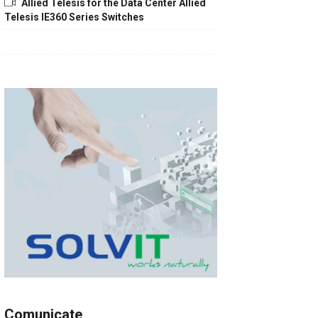
Allied Telesis for the Data Center Allied
Telesis IE360 Series Switches
Comunicate