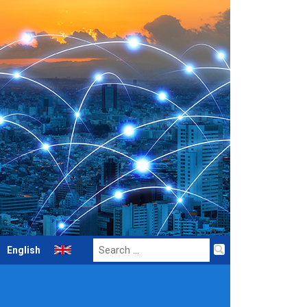
Search
English
for: