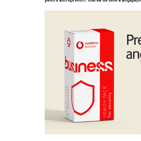
pentru antreprenori: starea de bine a angajațilo