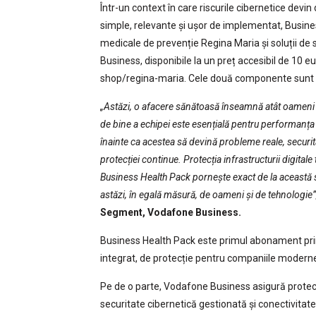
Într-un context în care riscurile cibernetice devin
simple, relevante și ușor de implementat, Busine
medicale de prevenție Regina Maria și soluții de 
Business, disponibile la un preț accesibil de 10 e
shop/regina-maria. Cele două componente sunt c
„Astăzi, o afacere sănătoasă înseamnă atât oameni pr
de bine a echipei este esențială pentru performanța a
înainte ca acestea să devină probleme reale, securitat
protecției continue. Protecția infrastructurii digita
Business Health Pack pornește exact de la această
astăzi, în egală măsură, de oameni și de tehnologie
Segment, Vodafone Business.
Business Health Pack este primul abonament prin 
integrat, de protecție pentru companiile modern
Pe de o parte, Vodafone Business asigură protecți
securitate cibernetică gestionată și conectivitate