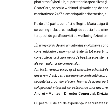
platforma CyberHub, suport tehnic specializat și
ScoreCard, acces la webinarii și workshop de secur
monitorizare 24/7 a amenințărilor cibernetice, sup
Pe de altă parte, beneficiile Regina Maria asigură
screening incluse, consultații de specialitate și i
terapeut de gardă,servicii de wellbeing fizic și em
„În urmă cu 30 de ani, am introdus în România conc
constantă între oameni și sănătate. În tot acest timp,
construite în jurul unor nevoi de bază, la ecosiste
ale oamenilor și ale companiilor.
Am fost mereu preocupați să anticipăm schimbările ș
deservim. Astăzi, antreprenorii se confruntă cu provo
securitatea propriilor afaceri. Tocmai de aceea, pa
soluție nouă, integrată, care răspunde unor nevoi re
Andrei – Muntean, Director Comercial, Divizi
Cu peste 30 de ani de experiență în securitatea i