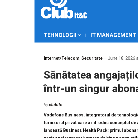
TEHNOLOGII
IT MANAGEMENT
Internet/Telecom
,
Securitate
— June 18, 2026 
Sănătatea angajațilo
într-un singur abo
by
clubitc
Vodafone Business, integratorul de tehnologie
furnizorul privat care a introdus conceptul d
lansează Business Health Pack: primul aboname