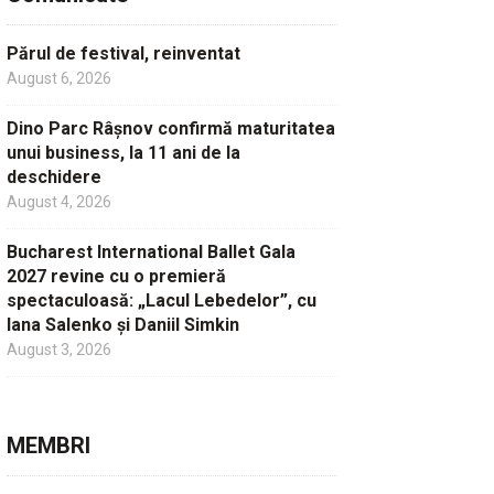
Părul de festival, reinventat
August 6, 2026
Dino Parc Râșnov confirmă maturitatea
unui business, la 11 ani de la
deschidere
August 4, 2026
Bucharest International Ballet Gala
2027 revine cu o premieră
spectaculoasă: „Lacul Lebedelor”, cu
Iana Salenko și Daniil Simkin
August 3, 2026
MEMBRI