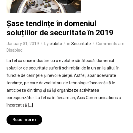
Șase tendințe în domeniul
soluțiilor de securitate în 2019
January 31, 2019
by
clubitc
in
Securitate
Comments are
Disabled
La fel ca orice industrie cu o evoluție sănătoasă, domeniul
soluțiilor de securitate suferă schimbări de la un an la altul, în
funcție de cerințele și nevoile pieței. Astfel, apar adevărate
tendințe, pe care dezvoltatorii de tehnologie încearcă să le
anticipeze din timp și să își organizeze activitatea
corespunzător. La fel ca în fiecare an, Axis Communications a
încercat să […]
Read more ›