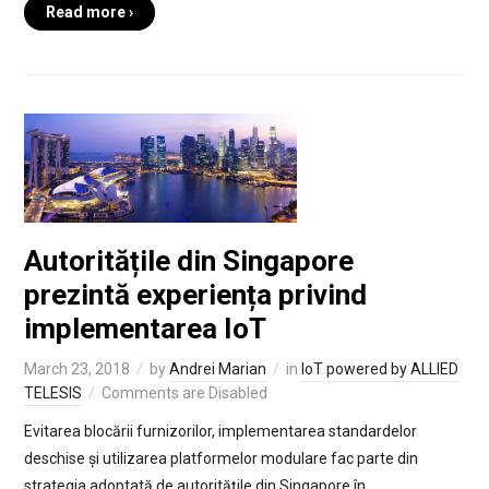
Read more ›
Autoritățile din Singapore
prezintă experiența privind
implementarea IoT
March 23, 2018
by
Andrei Marian
in
IoT powered by ALLIED
TELESIS
Comments are Disabled
Evitarea blocării furnizorilor, implementarea standardelor
deschise și utilizarea platformelor modulare fac parte din
strategia adoptată de autoritățile din Singapore în