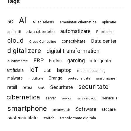
Tags
AI
5G
Allied Telesis
amenintari cibernetice
aplicatie
automatizare
atac cibernetic
aplicatii
Blockchain
cloud
Data center
conectivitate
Cloud Computing
digitalizare
digital transformation
ERP
gaming
Fujitsu
inteligenta
eCommerce
IoT
laptop
artificiala
Job
machine learning
Orange
malware
mobilitate
protectie date
ransomware
securitate
Securitate
retail
retea
SaaS
cibernetica
server
servicii IT
servicii
servicii cloud
smartphone
Software
stocare
smartwatch
sustenabilitate
switch
transformare digitala