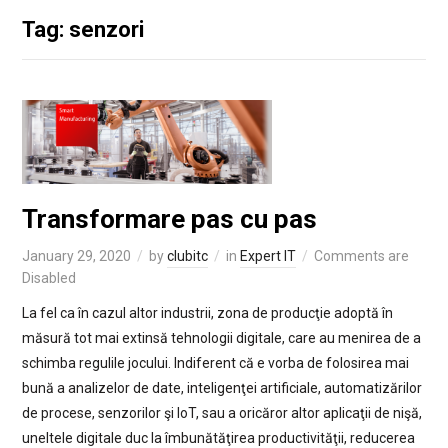
Tag: senzori
Transformare pas cu pas
January 29, 2020
by
clubitc
in
Expert IT
Comments are
Disabled
La fel ca în cazul altor industrii, zona de producţie adoptă în
măsură tot mai extinsă tehnologii digitale, care au menirea de a
schimba regulile jocului. Indiferent că e vorba de folosirea mai
bună a analizelor de date, inteligenţei artificiale, automatizărilor
de procese, senzorilor şi IoT, sau a oricăror altor aplicaţii de nişă,
uneltele digitale duc la îmbunătăţirea productivităţii, reducerea