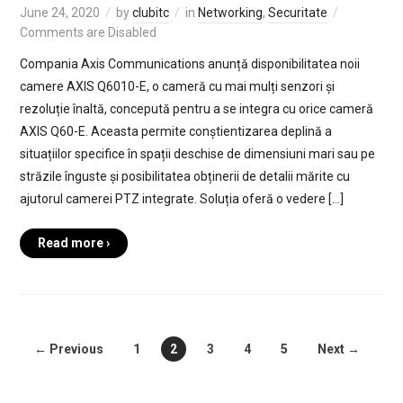
June 24, 2020
by
clubitc
in
Networking
,
Securitate
Comments are Disabled
Compania Axis Communications anunță disponibilitatea noii
camere AXIS Q6010-E, o cameră cu mai mulți senzori și
rezoluție înaltă, concepută pentru a se integra cu orice cameră
AXIS Q60-E. Aceasta permite conștientizarea deplină a
situațiilor specifice în spații deschise de dimensiuni mari sau pe
străzile înguste și posibilitatea obținerii de detalii mărite cu
ajutorul camerei PTZ integrate. Soluția oferă o vedere […]
Read more ›
← Previous
1
2
3
4
5
Next →