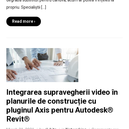
degrabă substitut pentru cândva, acum ar putea fi înțeles la
propriu. Specialiștii […]
Read more ›
Integrarea supravegherii video în
planurile de construcție cu
pluginul Axis pentru Autodesk®
Revit®