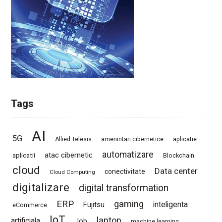
Tags
AI
5G
Allied Telesis
amenintari cibernetice
aplicatie
automatizare
atac cibernetic
aplicatii
Blockchain
cloud
Data center
conectivitate
Cloud Computing
digitalizare
digital transformation
ERP
gaming
Fujitsu
inteligenta
eCommerce
IoT
laptop
artificiala
Job
machine learning