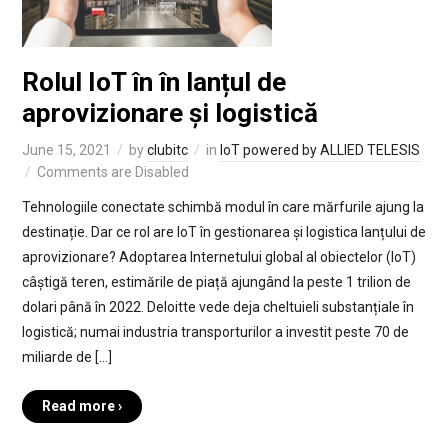
Rolul IoT în în lanțul de
aprovizionare și logistică
June 15, 2021
by
clubitc
in
IoT powered by ALLIED TELESIS
Comments are Disabled
Tehnologiile conectate schimbă modul în care mărfurile ajung la
destinație. Dar ce rol are IoT în gestionarea și logistica lanțului de
aprovizionare? Adoptarea Internetului global al obiectelor (IoT)
câștigă teren, estimările de piață ajungând la peste 1 trilion de
dolari până în 2022. Deloitte vede deja cheltuieli substanțiale în
logistică; numai industria transporturilor a investit peste 70 de
miliarde de […]
Read more ›