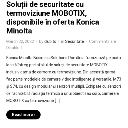
Soluții de securitate cu
termoviziune MOBOTIX,
disponibile în oferta Konica
Minolta
March 22, 2022
by
clubitc
in
Securitate
Comments are
Disabled
Konica Minolta Business Solutions România furnizează pe piața
locală întreg portofoliul de soluții de securitate MOBOTIX,
inclusiv gama de camere cu termoviziune. Din această gamă
fac parte modelele de camere video inteligente și versatile, M73
și S74, cu design modular și senzori multipli. Echipate cu senzori
ce fac vizibilă radiația termică a unui obiect sau corp, camerele
MOBOTIX cu termoviziune […]
Read more ›