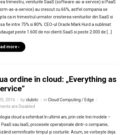
lea trimestru, veniturile SaaS (software-as-a-service) si PaaS
form-as-a-service) au crescut cu 66%, astfel compania se
pta ca in trimestrul urmator cresterea veniturilor din SaaS si
sa fie intre 75% si 80%. CEO-ul Oracle Mark Hurd a subliniat:
daugat peste 1.600 de noi clienti SaaS si peste 2.000 de […]
ad more ›
a ordine în cloud: „Everything as
ervice”
 25, 2016
by
clubitc
in
Cloud Computing / Edge
ents are Disabled
logia cloud a schimbat în ultimii ani, prin cele trei modele –
 PaaS sau IaaS, procesele operaționale dintr-o companie,
izând semnificativ timpul și costurile. Acum, se vorbește deja