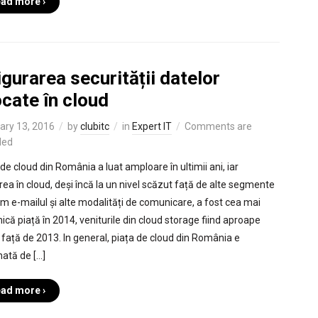
ad more ›
gurarea securității datelor
cate în cloud
ary 13, 2016
by
clubitc
in
Expert IT
Comments are
led
de cloud din România a luat amploare în ultimii ani, iar
rea în cloud, deși încă la un nivel scăzut față de alte segmente
m e-mailul și alte modalități de comunicare, a fost cea mai
ică piață în 2014, veniturile din cloud storage fiind aproape
 față de 2013. In general, piața de cloud din România e
ată de […]
ad more ›