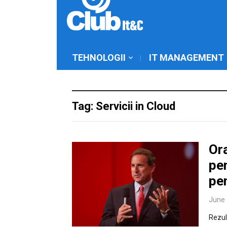
TEHNOLOGII
IT MANAGEMENT
Tag: Servicii in Cloud
Ora
pen
pen
June 
Rezult