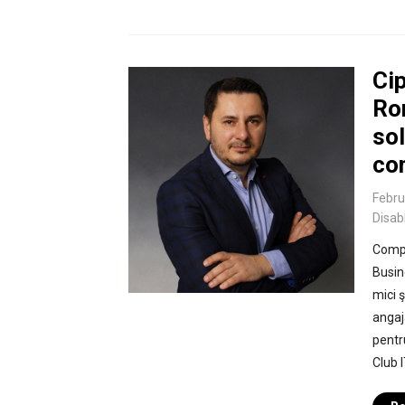
Ci
Ro
so
co
Febru
Disab
Compa
Busin
mici ş
angaj
pentr
Club 