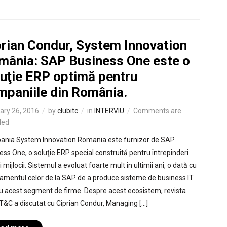
prian Condur, System Innovation
mânia: SAP Business One este o
luţie ERP optimă pentru
mpaniile din România.
ary 26, 2016
by
clubitc
in
INTERVIU
Comments are
led
nia System Innovation Romania este furnizor de SAP
ess One, o soluţie ERP special construită pentru întrepinderi
i mijlocii. Sistemul a evoluat foarte mult în ultimii ani, o dată cu
amentul celor de la SAP de a produce sisteme de business IT
u acest segment de firme. Despre acest ecosistem, revista
IT&C a discutat cu Ciprian Condur, Managing […]