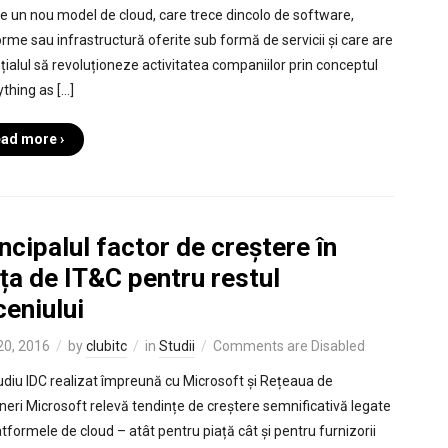
e un nou model de cloud, care trece dincolo de software,
orme sau infrastructură oferite sub formă de servicii și care are
țialul să revoluționeze activitatea companiilor prin conceptul
ything as […]
ad more ›
ncipalul factor de creștere în
ța de IT&C pentru restul
eniului
 20, 2016
by
clubitc
in
Studii
Comments are Disabled
udiu IDC realizat împreună cu Microsoft și Rețeaua de
neri Microsoft relevă tendințe de creștere semnificativă legate
atformele de cloud – atât pentru piață cât și pentru furnizorii