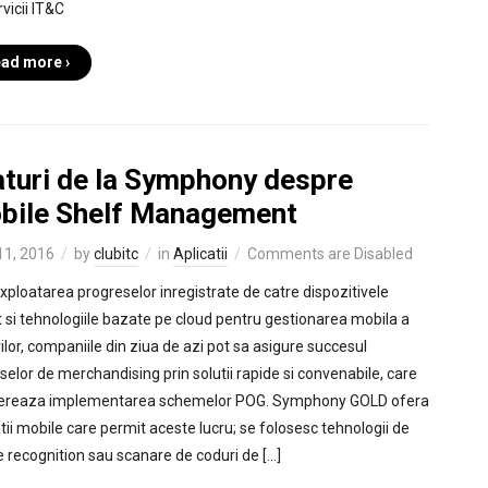
vicii IT&C
ad more ›
aturi de la Symphony despre
bile Shelf Management
 11, 2016
by
clubitc
in
Aplicatii
Comments are Disabled
exploatarea progreselor inregistrate de catre dispozitivele
 si tehnologiile bazate pe cloud pentru gestionarea mobila a
rilor, companiile din ziua de azi pot sa asigure succesul
selor de merchandising prin solutii rapide si convenabile, care
ereaza implementarea schemelor POG. Symphony GOLD ofera
atii mobile care permit aceste lucru; se folosesc tehnologii de
 recognition sau scanare de coduri de […]