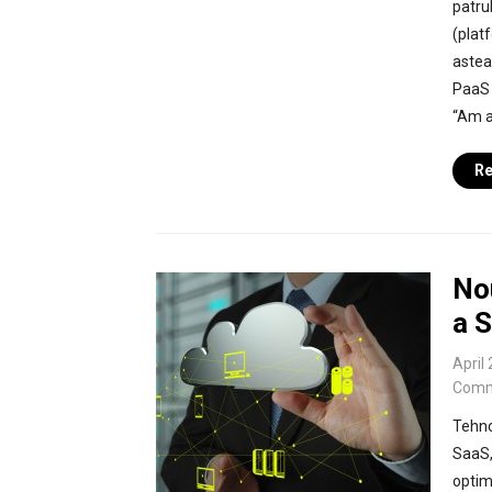
patru
(plat
astea
PaaS 
“Am a
Re
Nou
a S
April
Comm
Tehno
SaaS,
optim