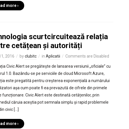
ad more ›
nologia scurtcircuitează relația
tre cetățean și autorități
 11, 2016
by
clubitc
in
Aplicatii
Comments are Disabled
ția Civic Alert se pregătește de lansarea versiunii „oficiale” cu
ul 1.0. Bazându-se pe serviciile de cloud Microsoft Azure,
ația este pregatită pentru creșterea exponențială a numărului
ilizatori așa cum poate fi ea prevazută de cifrele din primele
e funcționare. Civic Alert este destinată cetățenilor, prin
mediul căruia aceștia pot semnala simplu și rapid problemele
in civic […]
ad more ›