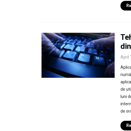
Re
Teh
din
April
Aplica
număr
aplic
de ut
luni d
inter
de ord
Re