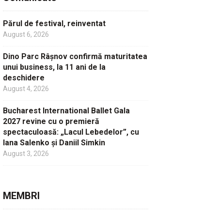
Părul de festival, reinventat
August 6, 2026
Dino Parc Râșnov confirmă maturitatea
unui business, la 11 ani de la
deschidere
August 4, 2026
Bucharest International Ballet Gala
2027 revine cu o premieră
spectaculoasă: „Lacul Lebedelor”, cu
Iana Salenko și Daniil Simkin
August 3, 2026
MEMBRI