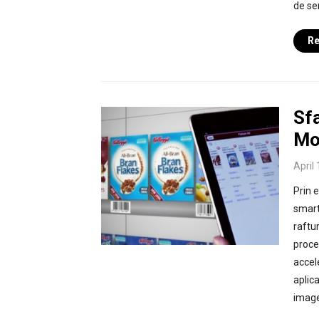
de ser
Re
Sf
Mo
April
Prin 
smart
raftu
proce
accel
aplic
image