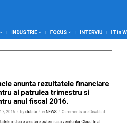
INDUSTRIE
FOCUS
INTERVIU
IT in 
cle anunta rezultatele financiare
tru al patrulea trimestru si
tru anul fiscal 2016.
17, 2016
by
clubitc
in
NEWS
Comments are Disabled
atele indica o crestere puternica a veniturilor Cloud. In al