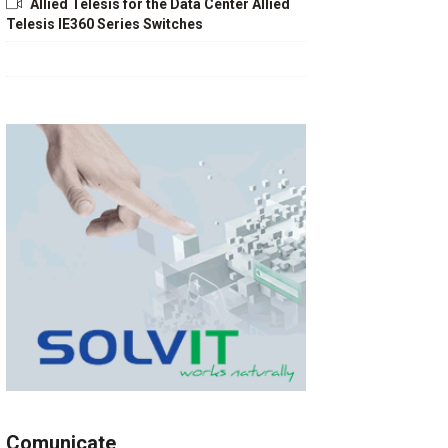
Allied Telesis for the Data Center Allied
Telesis IE360 Series Switches
Comunicate