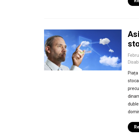
Re
Asi
sto
Febru
Disab
Piața 
stoca
precu
dinam
duble
domin
Re