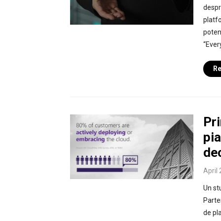
despr
platf
poten
“Ever
Re
Pri
pia
dec
April
Un st
Parte
de pl