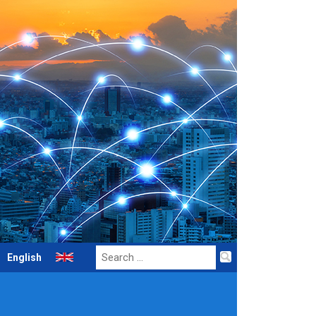
Search
English
for: