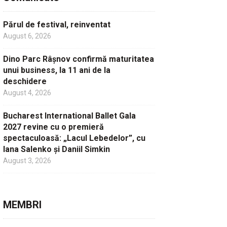
Părul de festival, reinventat
August 6, 2026
Dino Parc Râșnov confirmă maturitatea
unui business, la 11 ani de la
deschidere
August 4, 2026
Bucharest International Ballet Gala
2027 revine cu o premieră
spectaculoasă: „Lacul Lebedelor”, cu
Iana Salenko și Daniil Simkin
August 3, 2026
MEMBRI