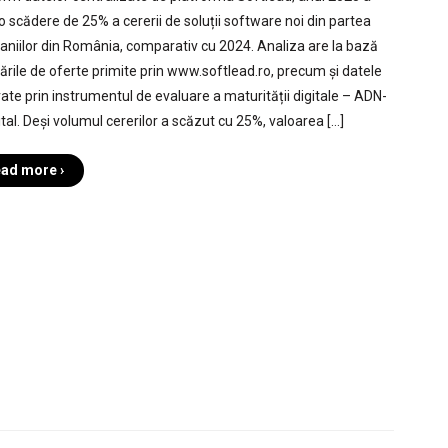
o scădere de 25% a cererii de soluții software noi din partea
niilor din România, comparativ cu 2024. Analiza are la bază
itările de oferte primite prin www.softlead.ro, precum și datele
ate prin instrumentul de evaluare a maturității digitale – ADN-
ital. Deși volumul cererilor a scăzut cu 25%, valoarea […]
ad more ›