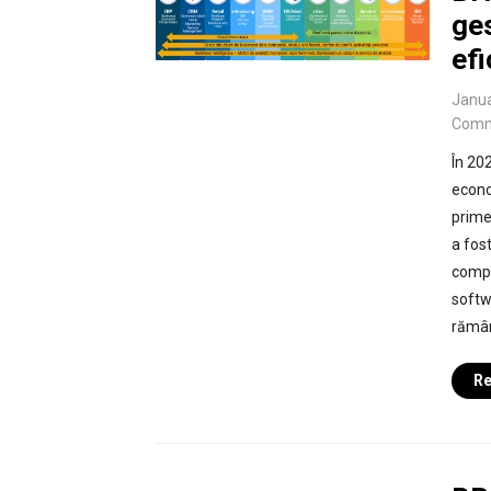
ge
efi
Janua
Comm
În 20
econo
prime,
a fost
compan
softw
rămân
Re