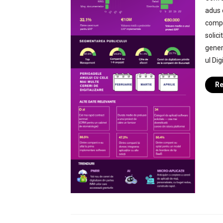
adus 
compa
solic
gener
ul Dig
Re