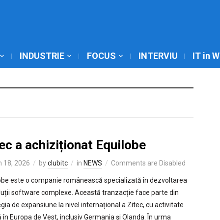
INDUSTRIE
FOCUS
INTERVIU
IT in 
ec a achiziționat Equilobe
 18, 2026
by
clubitc
in
NEWS
Comments are Disabled
obe este o companie românească specializată în dezvoltarea
luții software complexe. Această tranzacție face parte din
gia de expansiune la nivel internațional a Zitec, cu activitate
ă în Europa de Vest, inclusiv Germania și Olanda. În urma