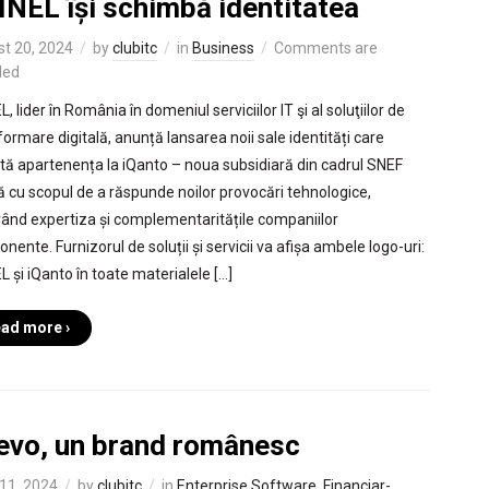
INEL își schimbă identitatea
t 20, 2024
by
clubitc
in
Business
Comments are
led
, lider în România în domeniul serviciilor IT şi al soluţiilor de
formare digitală, anunță lansarea noii sale identități care
ctă apartenența la iQanto – noua subsidiară din cadrul SNEF
ă cu scopul de a răspunde noilor provocări tehnologice,
rând expertiza și complementaritățile companiilor
ente. Furnizorul de soluții și servicii va afișa ambele logo-uri:
L și iQanto în toate materialele […]
ad more ›
levo, un brand românesc
11, 2024
by
clubitc
in
Enterprise Software
,
Financiar-