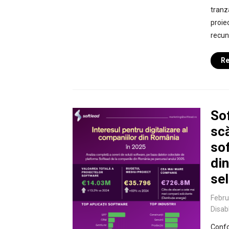
tranza
proie
recun
Re
So
scă
sof
din
sel
Febru
Disab
Confo