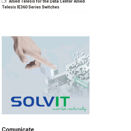
Allied Telesis for the Data Center Allied
Telesis IE360 Series Switches
Comunicate