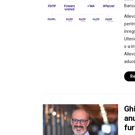
Banc
Allev
pentr
înreg
Ulter
s-a îm
Allev
aduce
Re
Ghi
anu
fu