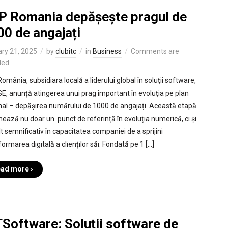
P Romania depășește pragul de
00 de angajați
ry 21, 2025
by
clubitc
in
Business
Comments are
led
omânia, subsidiara locală a liderului global în soluții software,
E, anunță atingerea unui prag important în evoluția pe plan
nal – depășirea numărului de 1000 de angajați. Această etapă
ează nu doar un punct de referință în evoluția numerică, ci și
lt semnificativ în capacitatea companiei de a sprijini
ormarea digitală a clienților săi. Fondată pe 1 […]
ad more ›
TSoftware: Soluții software de