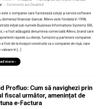
ar
Comments are Disabled
o este o companie care furnizează soluții și servicii software
u domeniul financiar-bancar. Allevo este fondată în 1998,
istrată inițial sub numele Business Informations Systems SRL.
ior, i-a fost adăugată denumirea comercială Allevo, brand care
prietenit repede cu clienții, furnizorii și partenerii companiei.
o a fost de la început construită ca o companie de nișă, care
 valoare în […]
ad more ›
d Profluo: Cum să navighezi prin
l fiscal următor, amenințat de
rtuna e-Factura