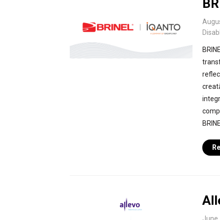
BR
Augus
Disab
BRINEL
trans
refle
creat
integ
compon
BRINE
Re
Al
June 