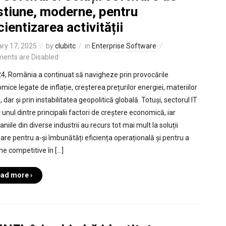
stiune, moderne, pentru
cientizarea activității
ry 17, 2025
by
clubitc
in
Enterprise Software
ents are Disabled
24, România a continuat să navigheze prin provocările
mice legate de inflație, creșterea prețurilor energiei, materiilor
 dar și prin instabilitatea geopolitică globală. Totuși, sectorul IT
 unul dintre principalii factori de creștere economică, iar
iile din diverse industrii au recurs tot mai mult la soluții
are pentru a-și îmbunătăți eficiența operațională și pentru a
e competitive în […]
ad more ›