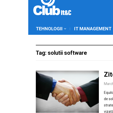
TEHNOLOGII
IT MANAGEMENT
Tag: solutii software
Zit
March
Equil
de so
strate
vizat