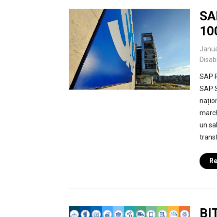
SA
10
Janua
Disab
SAP R
SAP S
națio
march
un sa
transf
Re
BI