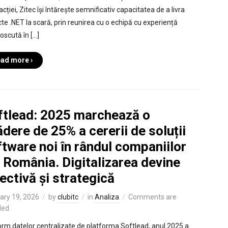
cției, Zitec își întărește semnificativ capacitatea de a livra
cte .NET la scară, prin reunirea cu o echipă cu experiență
oscută în […]
ad more ›
ftlead: 2025 marchează o
dere de 25% a cererii de soluții
tware noi în rândul companiilor
 România. Digitalizarea devine
ectivă și strategică
ary 19, 2026
by
clubitc
in
Analiza
Comments are
led
rm datelor centralizate de platforma Softlead, anul 2025 a