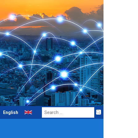
Search
English
for: