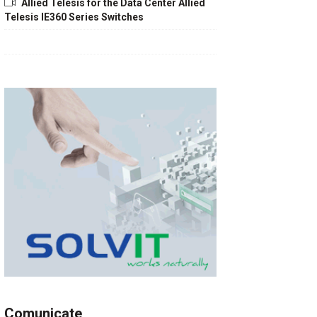
Allied Telesis for the Data Center Allied
Telesis IE360 Series Switches
Comunicate