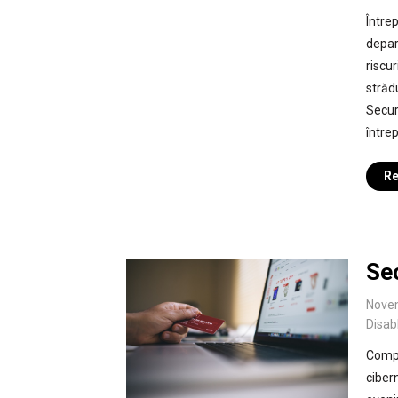
Între
depar
riscur
străd
Secur
întrep
Re
Sec
Nove
Disab
Compa
cibern