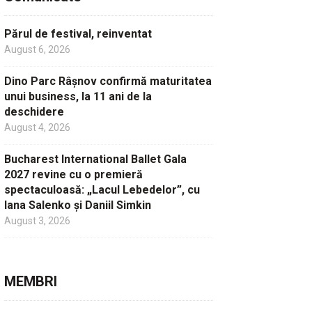
Părul de festival, reinventat
August 6, 2026
Dino Parc Râșnov confirmă maturitatea
unui business, la 11 ani de la
deschidere
August 4, 2026
Bucharest International Ballet Gala
2027 revine cu o premieră
spectaculoasă: „Lacul Lebedelor”, cu
Iana Salenko și Daniil Simkin
August 3, 2026
MEMBRI