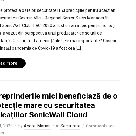
 protecția datelor, securitate IT și predicțiile pentru acest an
scutat cu Cosmin Vîlcu, Regional Senior Sales Manager în
 SonicWall. Club IT&C: 2020 a fost un an atipic pentru noi toți.
-a văzut din perspectiva unui producător de soluții de
itate? Care au fost amenințările cele mai importante? Cosmin
: Însăși pandemia de Covid-19 a fost cea […]
ad more ›
reprinderile mici beneficiază de o
otecție mare cu securitatea
icațiilor SonicWall Cloud
4, 2020
by
Andrei Marian
in
Securitate
Comments are
led