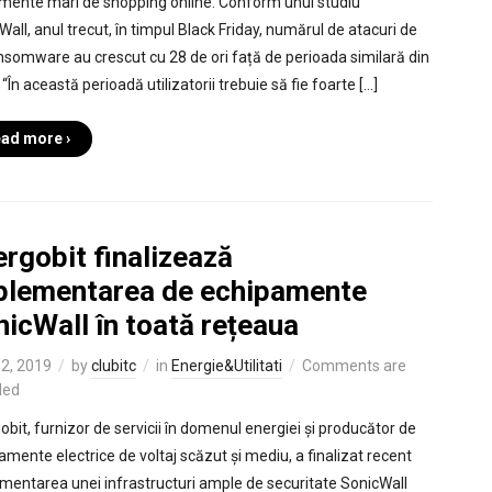
mente mari de shopping online. Conform unui studiu
Wall, anul trecut, în timpul Black Friday, numărul de atacuri de
ansomware au crescut cu 28 de ori față de perioada similară din
“În această perioadă utilizatorii trebuie să fie foarte […]
ad more ›
rgobit finalizează
plementarea de echipamente
icWall în toată rețeaua
12, 2019
by
clubitc
in
Energie&Utilitati
Comments are
led
obit, furnizor de servicii în domenul energiei și producător de
amente electrice de voltaj scăzut și mediu, a finalizat recent
mentarea unei infrastructuri ample de securitate SonicWall