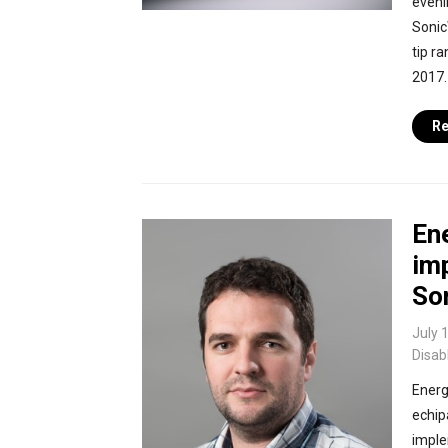
eveni
Sonic
tip r
2017. 
Re
Ene
im
Son
July 
Disab
Energ
echip
imple