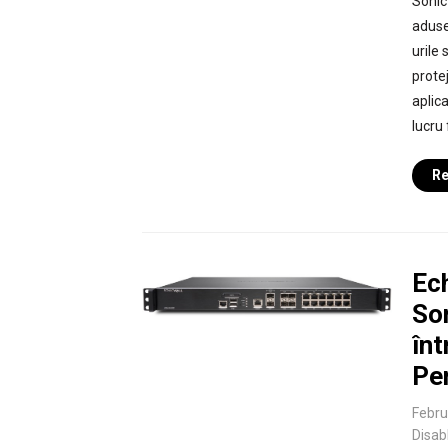
SonicW
aduse
urile
prote
aplica
lucru 
Re
Ech
Son
înt
Pe
Febru
Disab