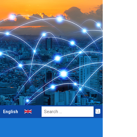
Search
English
for: