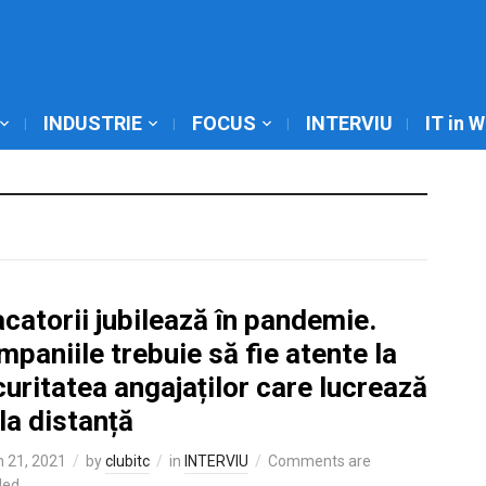
INDUSTRIE
FOCUS
INTERVIU
IT in 
catorii jubilează în pandemie.
paniile trebuie să fie atente la
uritatea angajaților care lucrează
la distanță
 21, 2021
by
clubitc
in
INTERVIU
Comments are
led