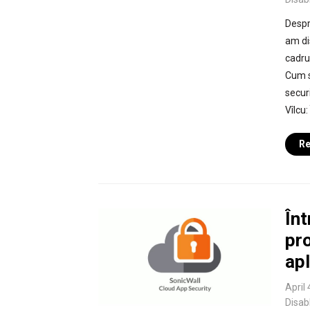
Despre
am di
cadrul
Cum s
secur
Vîlcu
Re
Înt
pr
apl
April 
Disab