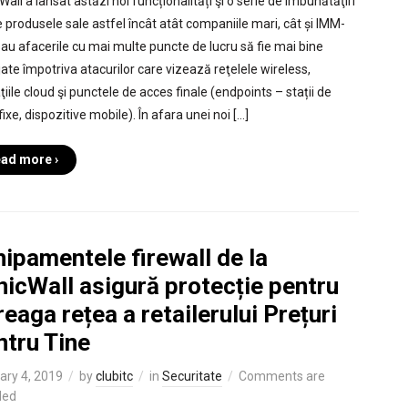
all a lansat astăzi noi funcționalități şi o serie de îmbunătăţiri
 produsele sale astfel încât atât companiile mari, cât și IMM-
 sau afacerile cu mai multe puncte de lucru să fie mai bine
jate împotriva atacurilor care vizează reţelele wireless,
ţiile cloud şi punctele de acces finale (endpoints – stații de
fixe, dispozitive mobile). În afara unei noi […]
ad more ›
ipamentele firewall de la
icWall asigură protecție pentru
reaga rețea a retailerului Prețuri
ntru Tine
ary 4, 2019
by
clubitc
in
Securitate
Comments are
led