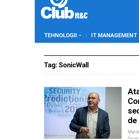
TEHNOLOGII
IT MANAGEMENT
Tag: SonicWall
Ata
Com
sec
de 
March
Disab