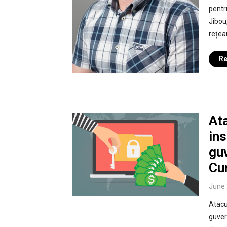
pentr
Jibou,
rețea
Re
At
ins
gu
Cu
June 
Atacu
guver