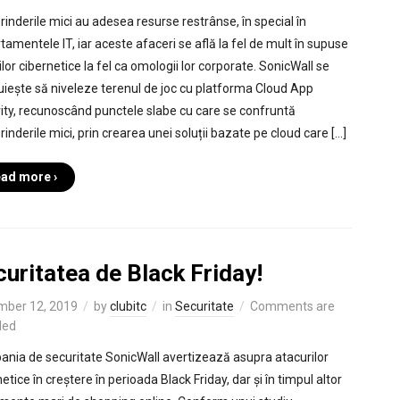
prinderile mici au adesea resurse restrânse, în special în
tamentele IT, iar aceste afaceri se află la fel de mult în supuse
ilor cibernetice la fel ca omologii lor corporate. SonicWall se
uiește să niveleze terenul de joc cu platforma Cloud App
ity, recunoscând punctele slabe cu care se confruntă
rinderile mici, prin crearea unei soluții bazate pe cloud care […]
ad more ›
uritatea de Black Friday!
mber 12, 2019
by
clubitc
in
Securitate
Comments are
led
nia de securitate SonicWall avertizează asupra atacurilor
etice în creștere în perioada Black Friday, dar și în timpul altor