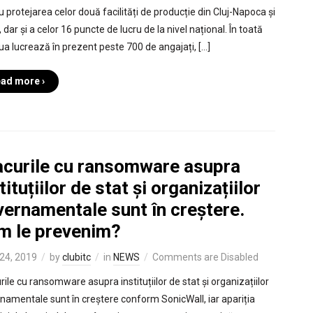
u protejarea celor două facilități de producție din Cluj-Napoca și
 dar și a celor 16 puncte de lucru de la nivel național. În toată
ua lucrează în prezent peste 700 de angajați, […]
ad more ›
acurile cu ransomware asupra
tituțiilor de stat și organizațiilor
vernamentale sunt în creștere.
m le prevenim?
24, 2019
by
clubitc
in
NEWS
Comments are Disabled
rile cu ransomware asupra instituțiilor de stat și organizațiilor
namentale sunt în creștere conform SonicWall, iar apariția