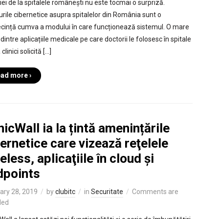
ției de la spitalele românești nu este tocmai o surpriză.
urile cibernetice asupra spitalelor din România sunt o
cință cumva a modului în care funcționează sistemul. O mare
dintre aplicațiile medicale pe care doctorii le folosesc în spitale
 clinici solicită […]
ad more ›
icWall ia la țintă amenințările
ernetice care vizează reţelele
eless, aplicaţiile în cloud și
dpoints
ary 28, 2019
by
clubitc
in
Securitate
Comments are
led