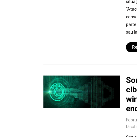
situa
“Atac
conse
parte 
sau la
Re
Son
cib
wir
en
Febru
Disab